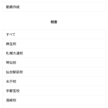
動画作成
校舎
すべて
麻生校
札幌大通校
琴似校
仙台駅前校
水戸校
宇都宮校
高崎校