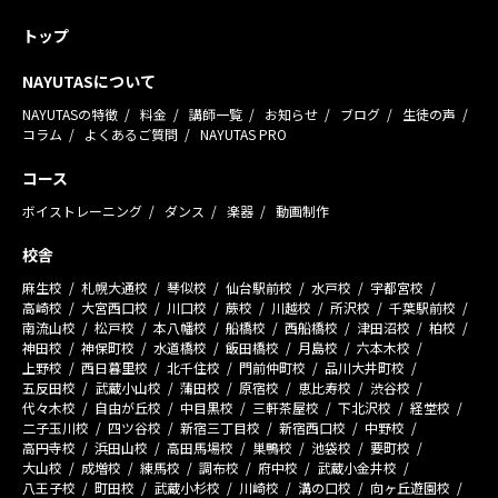
トップ
NAYUTASについて
NAYUTASの特徴
料金
講師一覧
お知らせ
ブログ
生徒の声
コラム
よくあるご質問
NAYUTAS PRO
コース
ボイストレーニング
ダンス
楽器
動画制作
校舎
麻生校
札幌大通校
琴似校
仙台駅前校
水戸校
宇都宮校
高崎校
大宮西口校
川口校
蕨校
川越校
所沢校
千葉駅前校
南流山校
松戸校
本八幡校
船橋校
西船橋校
津田沼校
柏校
神田校
神保町校
水道橋校
飯田橋校
月島校
六本木校
上野校
西日暮里校
北千住校
門前仲町校
品川大井町校
五反田校
武蔵小山校
蒲田校
原宿校
恵比寿校
渋谷校
代々木校
自由が丘校
中目黒校
三軒茶屋校
下北沢校
経堂校
二子玉川校
四ツ谷校
新宿三丁目校
新宿西口校
中野校
高円寺校
浜田山校
高田馬場校
巣鴨校
池袋校
要町校
大山校
成増校
練馬校
調布校
府中校
武蔵小金井校
八王子校
町田校
武蔵小杉校
川崎校
溝の口校
向ヶ丘遊園校