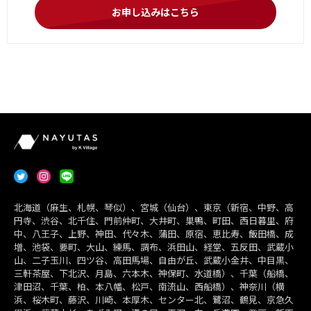
お申し込みはこちら
北海道（麻生、札幌、琴似）、宮城（仙台）、東京（新宿、中野、高
円寺、渋谷、北千住、門前仲町、大井町、巣鴨、町田、西日暮里、府
中、八王子、上野、神田、代々木、蒲田、原宿、恵比寿、飯田橋、成
増、池袋、要町、大山、練馬、調布、浜田山、経堂、五反田、武蔵小
山、二子玉川、四ツ谷、高田馬場、自由が丘、武蔵小金井、中目黒、
三軒茶屋、下北沢、月島、六本木、神保町、水道橋）、千葉（船橋、
津田沼、千葉、柏、本八幡、松戸、南流山、西船橋）、神奈川（横
浜、桜木町、藤沢、川崎、本厚木、センター北、鷺沼、鶴見、京急久