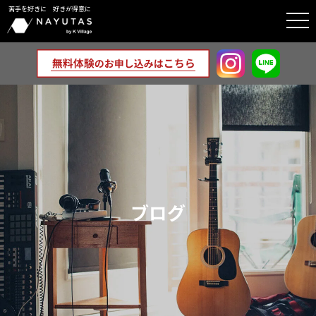
苦手を好きに 好きが得意に
togg
navi
ブログ