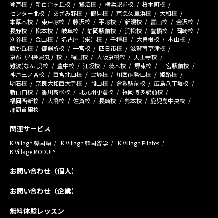
登戸校
新百合ヶ丘校
鷺沼校
横浜駅前校
桜木町校
センター北校
あざみ野校
鶴見校
京急久里浜校
大和校
本厚木校
東戸塚校
藤沢校
平塚校
新潟校
富山校
金沢校
長野校
松本校
岐阜校
静岡駅前校
浜松校
豊橋校
岡崎校
刈谷校
金山校
名古屋（栄）校
千種校
大曽根校
本山校
藤が丘校
御器所校
一宮校
四日市校
滋賀南草津校
京都（四条烏丸）校
梅田校
大阪京橋校
天王寺校
難波(なんば)校
豊中校
江坂校
茨木校
堺東校
三宮駅前校
神戸三ノ宮校
西宮北口校
宝塚校
川西能勢口校
姫路校
明石校
奈良大和西大寺校
岡山校
倉敷駅前校
広島八丁堀校
新山口校
香川高松校
北九州小倉校
福岡博多駅前校
福岡西新校
大橋校
佐賀校
長崎校
熊本校
鹿児島中央校
那覇首里校
関連サービス
K Village 韓国語
K Village 韓国留学
K Village Pilates
K Village MODULY
お問い合わせ（個人）
お問い合わせ（企業）
無料体験レッスン