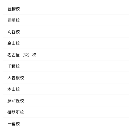
豊橋校
岡崎校
刈谷校
金山校
名古屋（栄）校
千種校
大曽根校
本山校
藤が丘校
御器所校
一宮校