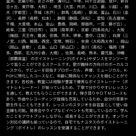
里浜、武蔵小杉、あざみ野、溝の口、平塚、向ヶ丘遊園、登戸、新百
合ヶ丘、東戸塚、大和）、埼玉（大宮、所沢、川口、蕨、川越）、栃
木（宇都宮）、茨城（水戸）、群馬（高崎）、新潟、富山、石川（金
沢）、長野（長野、松本）、静岡（静岡、浜松）、愛知（名古屋栄、
千種、大曽根、本山、金山、豊橋、岡崎、御器所、一宮、藤が丘）、
岐阜、三重（四日市）、滋賀（南草津）、京都（四条烏丸）、大阪
（梅田、天王寺、難波、京橋、茨木、堺東、豊中、江坂）、兵庫（三
ノ宮、川西、姫路、西宮、宝塚、明石）、奈良（大和西大寺）、岡山
（岡山、倉敷）、広島、山口（新山口）、香川（高松）、福岡（博
多、西新、北九州小倉、大橋）、佐賀、長崎、熊本、鹿児島、沖縄
（那覇首里） のボイストレーニング(ボイトレ)やダンスをマンツーマ
ンで習うことができるスクールです。歌が趣味の方向けのボーカルコ
ースから、デビューを目指すプロボーカル、声優、ミュージカル、K-
POPに特化したコースなど、年齢に関係なくチャンスを掴むことがで
きます。各校舎、教室には経験が豊富で優秀なボイストレーナー（ボ
イトレトレーナー）が揃っているため、丁寧で分かりやすいレッスン
を通して、教えてもらうことができます。弾き語りやＤＴＭコースも
あり、作曲やレコーディング設備も充実しているため、自分の音楽や
歌を作ることもできます。レッスンのスタジオを自習室として使い自
主練も可能。発表会やライブなどイベントも充実しているので、学ん
だことをアウトプットしながら、成長することができます。オンライ
ン対応の講師も揃っているので、自宅でもナユタスのボイストレーニ
ング（ボイトレ）のレッスンを受講することができます。