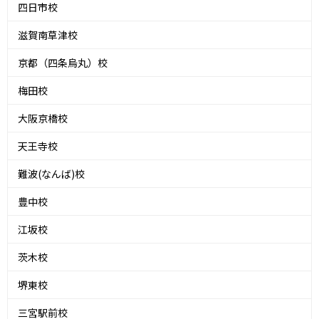
四日市校
滋賀南草津校
京都（四条烏丸）校
梅田校
大阪京橋校
天王寺校
難波(なんば)校
豊中校
江坂校
茨木校
堺東校
三宮駅前校