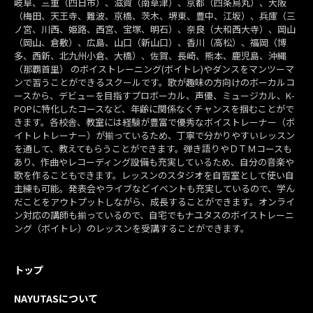
岐阜、三重（四日市）、滋賀（南草津）、京都（四条烏丸）、大阪
（梅田、天王寺、難波、京橋、茨木、堺東、豊中、江坂）、兵庫（三
ノ宮、川西、姫路、西宮、宝塚、明石）、奈良（大和西大寺）、岡山
（岡山、倉敷）、広島、山口（新山口）、香川（高松）、福岡（博
多、西新、北九州小倉、大橋）、佐賀、長崎、熊本、鹿児島、沖縄
（那覇首里） のボイストレーニング(ボイトレ)やダンスをマンツーマ
ンで習うことができるスクールです。歌が趣味の方向けのボーカルコ
ースから、デビューを目指すプロボーカル、声優、ミュージカル、K-
POPに特化したコースなど、年齢に関係なくチャンスを掴むことがで
きます。各校舎、教室には経験が豊富で優秀なボイストレーナー（ボ
イトレトレーナー）が揃っているため、丁寧で分かりやすいレッスン
を通して、教えてもらうことができます。弾き語りやＤＴＭコースも
あり、作曲やレコーディング設備も充実しているため、自分の音楽や
歌を作ることもできます。レッスンのスタジオを自習室として使い自
主練も可能。発表会やライブなどイベントも充実しているので、学ん
だことをアウトプットしながら、成長することができます。オンライ
ン対応の講師も揃っているので、自宅でもナユタスのボイストレーニ
ング（ボイトレ）のレッスンを受講することができます。
トップ
NAYUTASについて