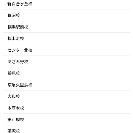
新百合ヶ丘校
鷺沼校
横浜駅前校
桜木町校
センター北校
あざみ野校
鶴見校
京急久里浜校
大和校
本厚木校
東戸塚校
藤沢校