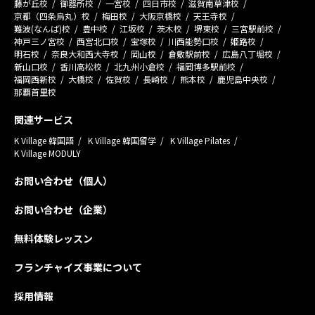
藤が丘校
御器所校
一宮校
四日市校
滋賀南草津校
京都（四条烏丸）校
梅田校
大阪京橋校
天王寺校
難波(なんば)校
豊中校
江坂校
茨木校
堺東校
三宮駅前校
神戸三ノ宮校
西宮北口校
宝塚校
川西能勢口校
姫路校
明石校
奈良大和西大寺校
岡山校
倉敷駅前校
広島八丁堀校
新山口校
香川高松校
北九州小倉校
福岡博多駅前校
福岡西新校
大橋校
佐賀校
長崎校
熊本校
鹿児島中央校
那覇首里校
関連サービス
K Village 韓国語
K Village 韓国留学
K Village Pilates
K Village MODULY
お問い合わせ（個人）
お問い合わせ（企業）
無料体験レッスン
フランチャイズ事業について
採用情報