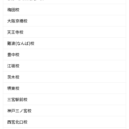
梅田校
大阪京橋校
天王寺校
難波(なんば)校
豊中校
江坂校
茨木校
堺東校
三宮駅前校
神戸三ノ宮校
西宮北口校