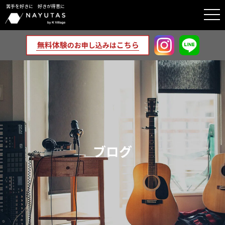
苦手を好きに 好きが得意に
togg
navi
ブログ