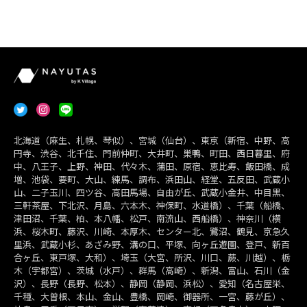
北海道（麻生、札幌、琴似）、宮城（仙台）、東京（新宿、中野、高
円寺、渋谷、北千住、門前仲町、大井町、巣鴨、町田、西日暮里、府
中、八王子、上野、神田、代々木、蒲田、原宿、恵比寿、飯田橋、成
増、池袋、要町、大山、練馬、調布、浜田山、経堂、五反田、武蔵小
山、二子玉川、四ツ谷、高田馬場、自由が丘、武蔵小金井、中目黒、
三軒茶屋、下北沢、月島、六本木、神保町、水道橋）、千葉（船橋、
津田沼、千葉、柏、本八幡、松戸、南流山、西船橋）、神奈川（横
浜、桜木町、藤沢、川崎、本厚木、センター北、鷺沼、鶴見、京急久
里浜、武蔵小杉、あざみ野、溝の口、平塚、向ヶ丘遊園、登戸、新百
合ヶ丘、東戸塚、大和）、埼玉（大宮、所沢、川口、蕨、川越）、栃
木（宇都宮）、茨城（水戸）、群馬（高崎）、新潟、富山、石川（金
沢）、長野（長野、松本）、静岡（静岡、浜松）、愛知（名古屋栄、
千種、大曽根、本山、金山、豊橋、岡崎、御器所、一宮、藤が丘）、