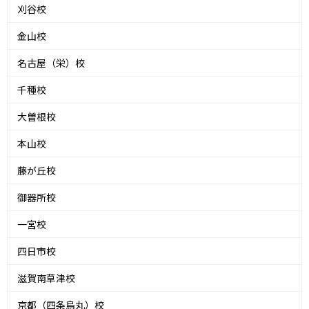
刈谷校
金山校
名古屋（栄）校
千種校
大曽根校
本山校
藤が丘校
御器所校
一宮校
四日市校
滋賀南草津校
京都（四条烏丸）校