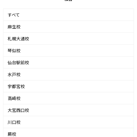
すべて
麻生校
札幌大通校
琴似校
仙台駅前校
水戸校
宇都宮校
高崎校
大宮西口校
川口校
蕨校