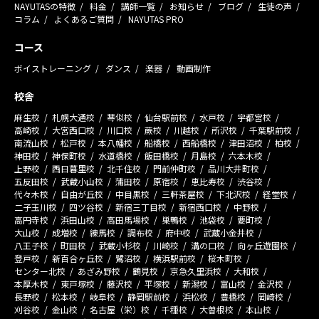
NAYUTASの特徴
料金
講師一覧
お知らせ
ブログ
生徒の声
コラム
よくあるご質問
NAYUTAS PRO
コース
ボイストレーニング
ダンス
楽器
動画制作
校舎
麻生校
札幌大通校
琴似校
仙台駅前校
水戸校
宇都宮校
高崎校
大宮西口校
川口校
蕨校
川越校
所沢校
千葉駅前校
南流山校
松戸校
本八幡校
船橋校
西船橋校
津田沼校
柏校
神田校
神保町校
水道橋校
飯田橋校
月島校
六本木校
上野校
西日暮里校
北千住校
門前仲町校
品川大井町校
五反田校
武蔵小山校
蒲田校
原宿校
恵比寿校
渋谷校
代々木校
自由が丘校
中目黒校
三軒茶屋校
下北沢校
経堂校
二子玉川校
四ツ谷校
新宿三丁目校
新宿西口校
中野校
高円寺校
浜田山校
高田馬場校
巣鴨校
池袋校
要町校
大山校
成増校
練馬校
調布校
府中校
武蔵小金井校
八王子校
町田校
武蔵小杉校
川崎校
溝の口校
向ヶ丘遊園校
登戸校
新百合ヶ丘校
鷺沼校
横浜駅前校
桜木町校
センター北校
あざみ野校
鶴見校
京急久里浜校
大和校
本厚木校
東戸塚校
藤沢校
平塚校
新潟校
富山校
金沢校
長野校
松本校
岐阜校
静岡駅前校
浜松校
豊橋校
岡崎校
刈谷校
金山校
名古屋（栄）校
千種校
大曽根校
本山校