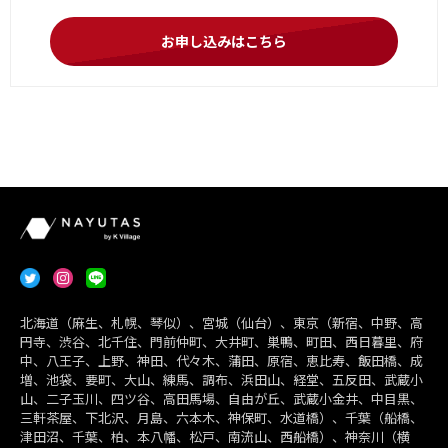
お申し込みはこちら
北海道（麻生、札幌、琴似）、宮城（仙台）、東京（新宿、中野、高
円寺、渋谷、北千住、門前仲町、大井町、巣鴨、町田、西日暮里、府
中、八王子、上野、神田、代々木、蒲田、原宿、恵比寿、飯田橋、成
増、池袋、要町、大山、練馬、調布、浜田山、経堂、五反田、武蔵小
山、二子玉川、四ツ谷、高田馬場、自由が丘、武蔵小金井、中目黒、
三軒茶屋、下北沢、月島、六本木、神保町、水道橋）、千葉（船橋、
津田沼、千葉、柏、本八幡、松戸、南流山、西船橋）、神奈川（横