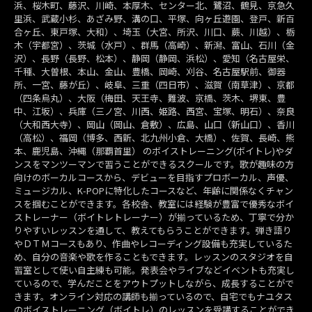
浜、桜木町、藤沢、川崎、本厚木、センター北、鷺沼、鶴見、京急久
里浜、武蔵小杉、あざみ野、溝の口、平塚、向ヶ丘遊園、登戸、新百
合ヶ丘、東戸塚、大和）、埼玉（大宮、所沢、川口、蕨、川越）、栃
木（宇都宮）、茨城（水戸）、群馬（高崎）、新潟、富山、石川（金
沢）、長野（長野、松本）、静岡（静岡、浜松）、愛知（名古屋栄、
千種、大曽根、本山、金山、豊橋、岡崎、刈谷、名古屋駅前、御器
所、一宮、藤が丘）、岐阜、三重（四日市）、滋賀（南草津）、京都
（四条烏丸）、大阪（梅田、天王寺、難波、京橋、茨木、堺東、豊
中、江坂）、兵庫（三ノ宮、川西、姫路、西宮、宝塚、明石）、奈良
（大和西大寺）、岡山（岡山、倉敷）、広島、山口（新山口）、香川
（高松）、福岡（博多、西新、北九州小倉、大橋）、佐賀、長崎、熊
本、鹿児島、沖縄（那覇首里） のボイストレーニング(ボイトレ)やダ
ンスをマンツーマンで習うことができるスクールです。歌が趣味の方
向けのボーカルコースから、デビューを目指すプロボーカル、声優、
ミュージカル、K-POPに特化したコースなど、年齢に関係なくチャン
スを掴むことができます。各校舎、教室には経験が豊富で優秀なボイ
ストレーナー（ボイトレトレーナー）が揃っているため、丁寧で分か
りやすいレッスンを通して、教えてもらうことができます。弾き語り
やＤＴＭコースもあり、作曲やレコーディング設備も充実しているた
め、自分の音楽や歌を作ることもできます。レッスンのスタジオを自
習室として使い自主練も可能。発表会やライブなどイベントも充実し
ているので、学んだことをアウトプットしながら、成長することがで
きます。オンライン対応の講師も揃っているので、自宅でもナユタス
のボイストレーニング（ボイトレ）のレッスンを受講することができ