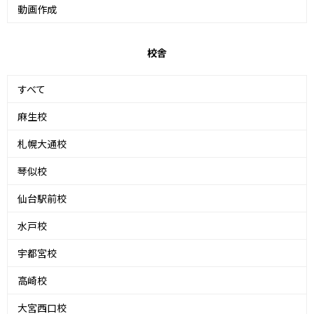
動画作成
校舎
すべて
麻生校
札幌大通校
琴似校
仙台駅前校
水戸校
宇都宮校
高崎校
大宮西口校