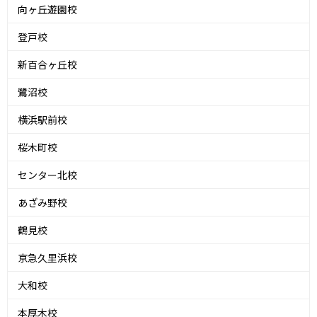
向ヶ丘遊園校
登戸校
新百合ヶ丘校
鷺沼校
横浜駅前校
桜木町校
センター北校
あざみ野校
鶴見校
京急久里浜校
大和校
本厚木校