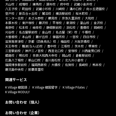
大山校
成増校
練馬校
調布校
府中校
武蔵小金井校
八王子校
町田校
武蔵小杉校
川崎校
溝の口校
向ヶ丘遊園校
登戸校
新百合ヶ丘校
鷺沼校
横浜駅前校
桜木町校
センター北校
あざみ野校
鶴見校
京急久里浜校
大和校
本厚木校
東戸塚校
藤沢校
平塚校
新潟校
富山校
金沢校
長野校
松本校
岐阜校
静岡駅前校
浜松校
豊橋校
岡崎校
刈谷校
名古屋駅前校
金山校
名古屋（栄）校
千種校
大曽根校
本山校
藤が丘校
御器所校
一宮校
四日市校
滋賀南草津校
京都（四条烏丸）校
梅田校
大阪京橋校
天王寺校
難波(なんば)校
豊中校
江坂校
茨木校
堺東校
三宮駅前校
神戸三ノ宮校
西宮北口校
宝塚校
川西能勢口校
姫路校
明石校
奈良大和西大寺校
岡山校
倉敷駅前校
広島八丁堀校
新山口校
香川高松校
北九州小倉校
福岡博多駅前校
福岡西新校
大橋校
佐賀校
長崎校
熊本校
鹿児島中央校
那覇首里校
関連サービス
K Village 韓国語
K Village 韓国留学
K Village Pilates
K Village MODULY
お問い合わせ（個人）
お問い合わせ（企業）