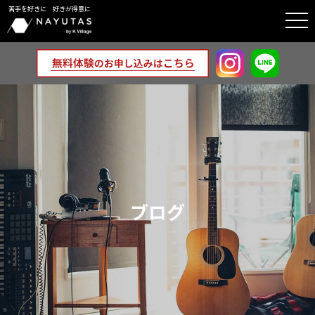
苦手を好きに 好きが得意に
togg
navi
ブログ