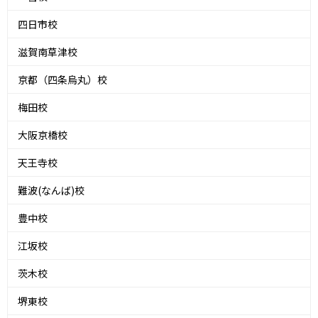
四日市校
滋賀南草津校
京都（四条烏丸）校
梅田校
大阪京橋校
天王寺校
難波(なんば)校
豊中校
江坂校
茨木校
堺東校