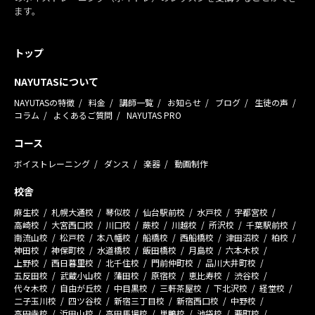
ます。
トップ
NAYUTASについて
NAYUTASの特徴
料金
講師一覧
お知らせ
ブログ
生徒の声
コラム
よくあるご質問
NAYUTAS PRO
コース
ボイストレーニング
ダンス
楽器
動画制作
校舎
麻生校
札幌大通校
琴似校
仙台駅前校
水戸校
宇都宮校
高崎校
大宮西口校
川口校
蕨校
川越校
所沢校
千葉駅前校
南流山校
松戸校
本八幡校
船橋校
西船橋校
津田沼校
柏校
神田校
神保町校
水道橋校
飯田橋校
月島校
六本木校
上野校
西日暮里校
北千住校
門前仲町校
品川大井町校
五反田校
武蔵小山校
蒲田校
原宿校
恵比寿校
渋谷校
代々木校
自由が丘校
中目黒校
三軒茶屋校
下北沢校
経堂校
二子玉川校
四ツ谷校
新宿三丁目校
新宿西口校
中野校
高円寺校
浜田山校
高田馬場校
巣鴨校
池袋校
要町校