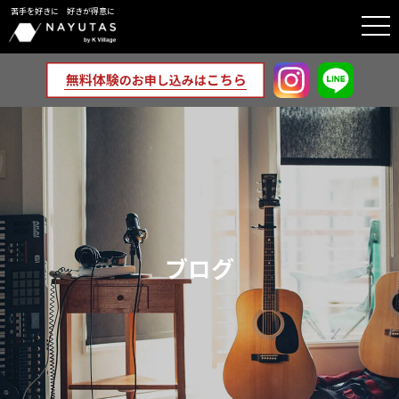
苦手を好きに 好きが得意に
togg
navi
ブログ