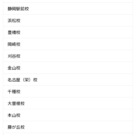
静岡駅前校
浜松校
豊橋校
岡崎校
刈谷校
金山校
名古屋（栄）校
千種校
大曽根校
本山校
藤が丘校