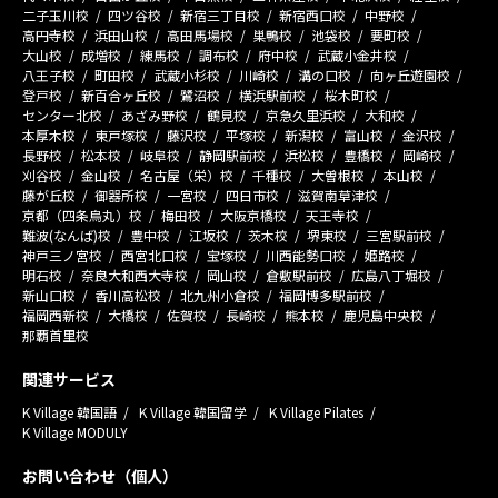
二子玉川校
四ツ谷校
新宿三丁目校
新宿西口校
中野校
高円寺校
浜田山校
高田馬場校
巣鴨校
池袋校
要町校
大山校
成増校
練馬校
調布校
府中校
武蔵小金井校
八王子校
町田校
武蔵小杉校
川崎校
溝の口校
向ヶ丘遊園校
登戸校
新百合ヶ丘校
鷺沼校
横浜駅前校
桜木町校
センター北校
あざみ野校
鶴見校
京急久里浜校
大和校
本厚木校
東戸塚校
藤沢校
平塚校
新潟校
富山校
金沢校
長野校
松本校
岐阜校
静岡駅前校
浜松校
豊橋校
岡崎校
刈谷校
金山校
名古屋（栄）校
千種校
大曽根校
本山校
藤が丘校
御器所校
一宮校
四日市校
滋賀南草津校
京都（四条烏丸）校
梅田校
大阪京橋校
天王寺校
難波(なんば)校
豊中校
江坂校
茨木校
堺東校
三宮駅前校
神戸三ノ宮校
西宮北口校
宝塚校
川西能勢口校
姫路校
明石校
奈良大和西大寺校
岡山校
倉敷駅前校
広島八丁堀校
新山口校
香川高松校
北九州小倉校
福岡博多駅前校
福岡西新校
大橋校
佐賀校
長崎校
熊本校
鹿児島中央校
那覇首里校
関連サービス
K Village 韓国語
K Village 韓国留学
K Village Pilates
K Village MODULY
お問い合わせ（個人）