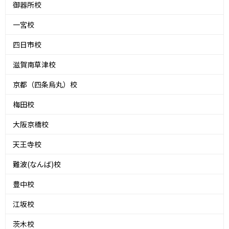
御器所校
一宮校
四日市校
滋賀南草津校
京都（四条烏丸）校
梅田校
大阪京橋校
天王寺校
難波(なんば)校
豊中校
江坂校
茨木校