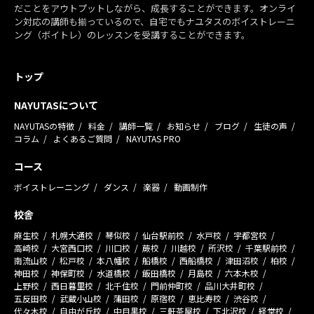
だことをアウトプットしながら、成長することができます。オンライ
ン対応の講師も揃っているので、自宅でもナユタスのボイストレーニ
ング（ボイトレ）のレッスンを受講することができます。
トップ
NAYUTASについて
NAYUTASの特徴
料金
講師一覧
お知らせ
ブログ
生徒の声
コラム
よくあるご質問
NAYUTAS PRO
コース
ボイストレーニング
ダンス
楽器
動画制作
校舎
麻生校
札幌大通校
琴似校
仙台駅前校
水戸校
宇都宮校
高崎校
大宮西口校
川口校
蕨校
川越校
所沢校
千葉駅前校
南流山校
松戸校
本八幡校
船橋校
西船橋校
津田沼校
柏校
神田校
神保町校
水道橋校
飯田橋校
月島校
六本木校
上野校
西日暮里校
北千住校
門前仲町校
品川大井町校
五反田校
武蔵小山校
蒲田校
原宿校
恵比寿校
渋谷校
代々木校
自由が丘校
中目黒校
三軒茶屋校
下北沢校
経堂校