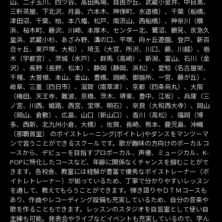
山、二子玉川、四ツ谷、高田馬場、自由が丘、武蔵小金井、中目黒、
三軒茶屋、下北沢、月島、六本木、神保町、水道橋）、千葉（船橋、
津田沼、千葉、柏、本八幡、松戸、南流山、西船橋）、神奈川（横
浜、桜木町、藤沢、川崎、本厚木、センター北、鷺沼、鶴見、京急久
里浜、武蔵小杉、あざみ野、溝の口、平塚、向ヶ丘遊園、登戸、新百
合ヶ丘、東戸塚、大和）、埼玉（大宮、所沢、川口、蕨、川越）、栃
木（宇都宮）、茨城（水戸）、群馬（高崎）、新潟、富山、石川（金
沢）、長野（長野、松本）、静岡（静岡、浜松）、愛知（名古屋栄、
千種、大曽根、本山、金山、豊橋、岡崎、御器所、一宮、藤が丘）、
岐阜、三重（四日市）、滋賀（南草津）、京都（四条烏丸）、大阪
（梅田、天王寺、難波、京橋、茨木、堺東、豊中、江坂）、兵庫（三
ノ宮、川西、姫路、西宮、宝塚、明石）、奈良（大和西大寺）、岡山
（岡山、倉敷）、広島、山口（新山口）、香川（高松）、福岡（博
多、西新、北九州小倉、大橋）、佐賀、長崎、熊本、鹿児島、沖縄
（那覇首里） のボイストレーニング(ボイトレ)やダンスをマンツーマ
ンで習うことができるスクールです。歌が趣味の方向けのボーカルコ
ースから、デビューを目指すプロボーカル、声優、ミュージカル、K-
POPに特化したコースなど、年齢に関係なくチャンスを掴むことがで
きます。各校舎、教室には経験が豊富で優秀なボイストレーナー（ボ
イトレトレーナー）が揃っているため、丁寧で分かりやすいレッスン
を通して、教えてもらうことができます。弾き語りやＤＴＭコースも
あり、作曲やレコーディング設備も充実しているため、自分の音楽や
歌を作ることもできます。レッスンのスタジオを自習室として使い自
主練も可能。発表会やライブなどイベントも充実しているので、学ん