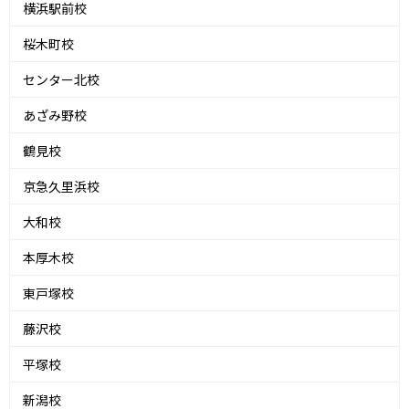
横浜駅前校
桜木町校
センター北校
あざみ野校
鶴見校
京急久里浜校
大和校
本厚木校
東戸塚校
藤沢校
平塚校
新潟校