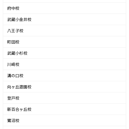
府中校
武蔵小金井校
八王子校
町田校
武蔵小杉校
川崎校
溝の口校
向ヶ丘遊園校
登戸校
新百合ヶ丘校
鷺沼校