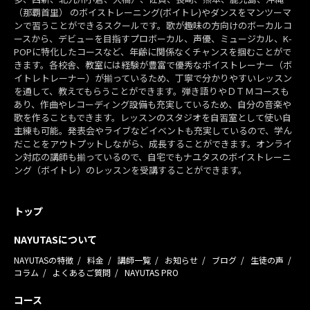
（那覇首里） のボイストレーニング(ボイトレ)やダンスをマンツーマ
ンで習うことができるスクールです。歌が趣味の方向けのボーカルコ
ースから、デビューを目指すプロボーカル、声優、ミュージカル、K-
POPに特化したコースなど、年齢に関係なくチャンスを掴むことがで
きます。各校舎、教室には経験が豊富で優秀なボイストレーナー（ボ
イトレトレーナー）が揃っているため、丁寧で分かりやすいレッスン
を通して、教えてもらうことができます。弾き語りやＤＴＭコースも
あり、作曲やレコーディング設備も充実しているため、自分の音楽や
歌を作ることもできます。レッスンのスタジオを自習室として使い自
主練も可能。発表会やライブなどイベントも充実しているので、学ん
だことをアウトプットしながら、成長することができます。オンライ
ン対応の講師も揃っているので、自宅でもナユタスのボイストレーニ
ング（ボイトレ）のレッスンを受講することができます。
トップ
NAYUTASについて
NAYUTASの特徴
料金
講師一覧
お知らせ
ブログ
生徒の声
コラム
よくあるご質問
NAYUTAS PRO
コース