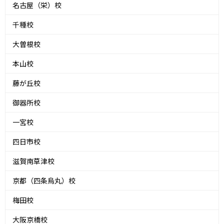
名古屋（栄）校
千種校
大曽根校
本山校
藤が丘校
御器所校
一宮校
四日市校
滋賀南草津校
京都（四条烏丸）校
梅田校
大阪京橋校