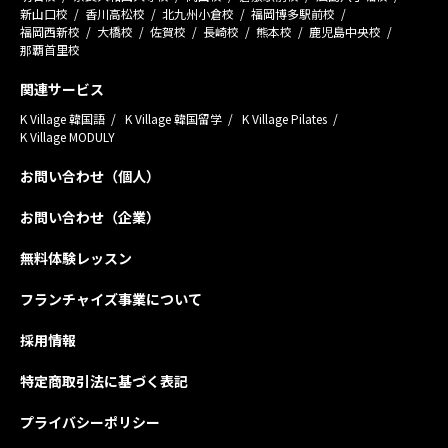
新山口校
香川高松校
北九州小倉校
福岡博多駅前校
福岡西新校
大橋校
佐賀校
長崎校
熊本校
鹿児島中央校
那覇首里校
関連サービス
K Village 韓国語
K Village 韓国留学
K Village Pilates
K Village MODULY
お問い合わせ（個人）
お問い合わせ（企業）
無料体験レッスン
フランチャイズ事業について
採用情報
特定商取引法に基づく表記
プライバシーポリシー