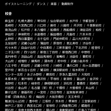
ボイストレーニング
ダンス
楽器
動画制作
校舎
麻生校
札幌大通校
琴似校
仙台駅前校
水戸校
宇都宮校
高崎校
大宮西口校
川口校
蕨校
川越校
所沢校
千葉駅前校
南流山校
松戸校
本八幡校
船橋校
西船橋校
津田沼校
柏校
神田校
神保町校
水道橋校
飯田橋校
月島校
六本木校
上野校
西日暮里校
北千住校
門前仲町校
品川大井町校
五反田校
武蔵小山校
蒲田校
原宿校
恵比寿校
渋谷校
代々木校
自由が丘校
中目黒校
三軒茶屋校
下北沢校
経堂校
二子玉川校
四ツ谷校
新宿三丁目校
新宿西口校
中野校
高円寺校
浜田山校
高田馬場校
巣鴨校
池袋校
要町校
大山校
成増校
練馬校
調布校
府中校
武蔵小金井校
八王子校
町田校
武蔵小杉校
川崎校
溝の口校
向ヶ丘遊園校
登戸校
新百合ヶ丘校
鷺沼校
横浜駅前校
桜木町校
センター北校
あざみ野校
鶴見校
京急久里浜校
大和校
本厚木校
東戸塚校
藤沢校
平塚校
新潟校
富山校
金沢校
長野校
松本校
岐阜校
静岡駅前校
浜松校
豊橋校
岡崎校
刈谷校
金山校
名古屋（栄）校
千種校
大曽根校
本山校
藤が丘校
御器所校
一宮校
四日市校
滋賀南草津校
京都（四条烏丸）校
梅田校
大阪京橋校
天王寺校
難波(なんば)校
豊中校
江坂校
茨木校
堺東校
三宮駅前校
神戸三ノ宮校
西宮北口校
宝塚校
川西能勢口校
姫路校
明石校
奈良大和西大寺校
岡山校
倉敷駅前校
広島八丁堀校