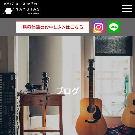
苦手を好きに 好きが得意に
togg
navi
ブログ