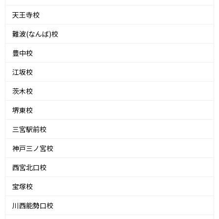
天王寺校
難波(なんば)校
豊中校
江坂校
茨木校
堺東校
三宮駅前校
神戸三ノ宮校
西宮北口校
宝塚校
川西能勢口校