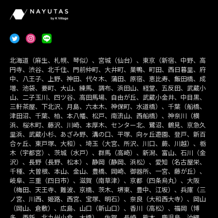
北海道（麻生、札幌、琴似）、宮城（仙台）、東京（新宿、中野、高
円寺、渋谷、北千住、門前仲町、大井町、巣鴨、町田、西日暮里、府
中、八王子、上野、神田、代々木、蒲田、原宿、恵比寿、飯田橋、成
増、池袋、要町、大山、練馬、調布、浜田山、経堂、五反田、武蔵小
山、二子玉川、四ツ谷、高田馬場、自由が丘、武蔵小金井、中目黒、
三軒茶屋、下北沢、月島、六本木、神保町、水道橋）、千葉（船橋、
津田沼、千葉、柏、本八幡、松戸、南流山、西船橋）、神奈川（横
浜、桜木町、藤沢、川崎、本厚木、センター北、鷺沼、鶴見、京急久
里浜、武蔵小杉、あざみ野、溝の口、平塚、向ヶ丘遊園、登戸、新百
合ヶ丘、東戸塚、大和）、埼玉（大宮、所沢、川口、蕨、川越）、栃
木（宇都宮）、茨城（水戸）、群馬（高崎）、新潟、富山、石川（金
沢）、長野（長野、松本）、静岡（静岡、浜松）、愛知（名古屋栄、
千種、大曽根、本山、金山、豊橋、岡崎、御器所、一宮、藤が丘）、
岐阜、三重（四日市）、滋賀（南草津）、京都（四条烏丸）、大阪
（梅田、天王寺、難波、京橋、茨木、堺東、豊中、江坂）、兵庫（三
ノ宮、川西、姫路、西宮、宝塚、明石）、奈良（大和西大寺）、岡山
（岡山、倉敷）、広島、山口（新山口）、香川（高松）、福岡（博
多、西新、北九州小倉、大橋）、佐賀、長崎、熊本、鹿児島、沖縄