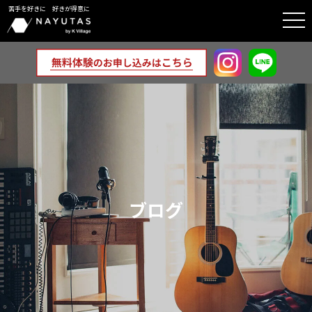
苦手を好きに 好きが得意に
togg
navi
ブログ