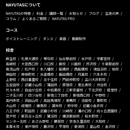
NAYUTASについて
NAYUTASの特徴
料金
講師一覧
お知らせ
ブログ
生徒の声
コラム
よくあるご質問
NAYUTAS PRO
コース
ボイストレーニング
ダンス
楽器
動画制作
校舎
麻生校
札幌大通校
琴似校
仙台駅前校
水戸校
宇都宮校
高崎校
大宮西口校
川口校
蕨校
川越校
所沢校
千葉駅前校
南流山校
松戸校
本八幡校
船橋校
西船橋校
津田沼校
柏校
神田校
神保町校
水道橋校
飯田橋校
月島校
六本木校
上野校
西日暮里校
北千住校
門前仲町校
品川大井町校
五反田校
武蔵小山校
蒲田校
原宿校
恵比寿校
渋谷校
代々木校
自由が丘校
中目黒校
三軒茶屋校
下北沢校
経堂校
二子玉川校
四ツ谷校
新宿三丁目校
新宿西口校
中野校
高円寺校
浜田山校
高田馬場校
巣鴨校
池袋校
要町校
大山校
成増校
練馬校
調布校
府中校
武蔵小金井校
八王子校
町田校
武蔵小杉校
川崎校
溝の口校
向ヶ丘遊園校
登戸校
新百合ヶ丘校
鷺沼校
横浜駅前校
桜木町校
センター北校
あざみ野校
鶴見校
京急久里浜校
大和校
本厚木校
東戸塚校
藤沢校
平塚校
新潟校
富山校
金沢校