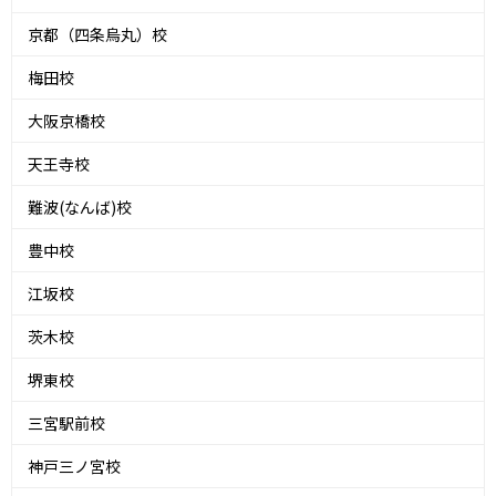
京都（四条烏丸）校
梅田校
大阪京橋校
天王寺校
難波(なんば)校
豊中校
江坂校
茨木校
堺東校
三宮駅前校
神戸三ノ宮校