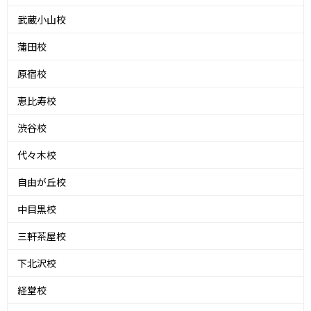
武蔵小山校
蒲田校
原宿校
恵比寿校
渋谷校
代々木校
自由が丘校
中目黒校
三軒茶屋校
下北沢校
経堂校