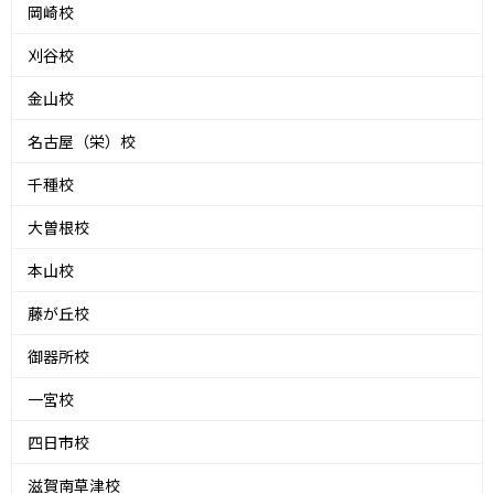
岡崎校
刈谷校
金山校
名古屋（栄）校
千種校
大曽根校
本山校
藤が丘校
御器所校
一宮校
四日市校
滋賀南草津校