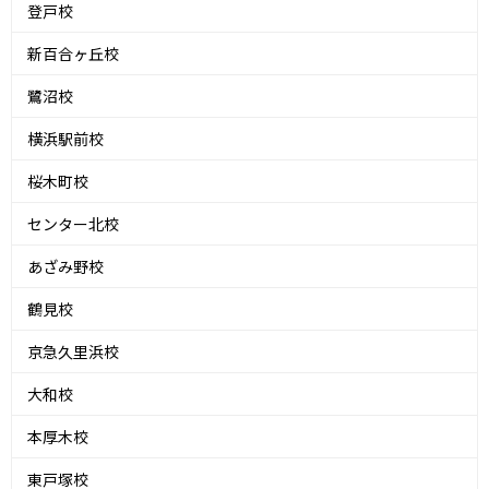
登戸校
新百合ヶ丘校
鷺沼校
横浜駅前校
桜木町校
センター北校
あざみ野校
鶴見校
京急久里浜校
大和校
本厚木校
東戸塚校