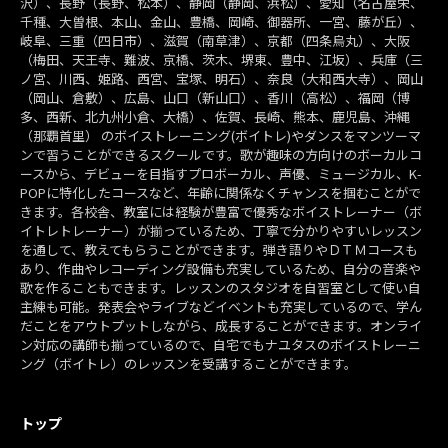
沢）、長野（長野、松本）、静岡（静岡、浜松）、愛知（名古屋栄、
千種、大曽根、本山、金山、豊橋、岡崎、御器所、一宮、藤が丘）、
岐阜、三重（四日市）、滋賀（南草津）、京都（四条烏丸）、大阪
（梅田、天王寺、難波、京橋、茨木、堺東、豊中、江坂）、兵庫（三
ノ宮、川西、姫路、西宮、宝塚、明石）、奈良（大和西大寺）、岡山
（岡山、倉敷）、広島、山口（新山口）、香川（高松）、福岡（博
多、西新、北九州小倉、大橋）、佐賀、長崎、熊本、鹿児島、沖縄
（那覇首里） のボイストレーニング(ボイトレ)やダンスをマンツーマ
ンで習うことができるスクールです。歌が趣味の方向けのボーカルコ
ースから、デビューを目指すプロボーカル、声優、ミュージカル、K-
POPに特化したコースなど、年齢に関係なくチャンスを掴むことがで
きます。各校舎、教室には経験が豊富で優秀なボイストレーナー（ボ
イトレトレーナー）が揃っているため、丁寧で分かりやすいレッスン
を通して、教えてもらうことができます。弾き語りやＤＴＭコースも
あり、作曲やレコーディング設備も充実しているため、自分の音楽や
歌を作ることもできます。レッスンのスタジオを自習室として使い自
主練も可能。発表会やライブなどイベントも充実しているので、学ん
だことをアウトプットしながら、成長することができます。オンライ
ン対応の講師も揃っているので、自宅でもナユタスのボイストレーニ
ング（ボイトレ）のレッスンを受講することができます。
トップ