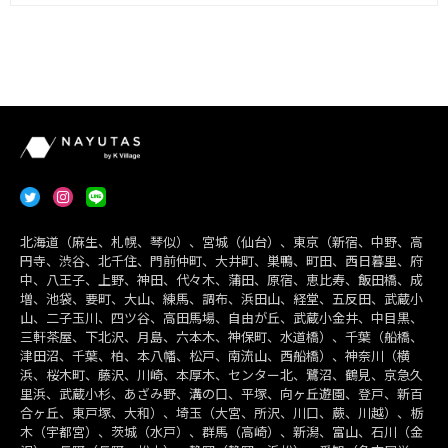
北海道（麻生、札幌、琴似）、宮城（仙台）、東京（新宿、中野、高
円寺、渋谷、北千住、門前仲町、大井町、巣鴨、町田、西日暮里、府
中、八王子、上野、神田、代々木、蒲田、原宿、恵比寿、飯田橋、成
増、池袋、要町、大山、練馬、調布、浜田山、経堂、五反田、武蔵小
山、二子玉川、四ツ谷、高田馬場、自由が丘、武蔵小金井、中目黒、
三軒茶屋、下北沢、月島、六本木、神保町、水道橋）、千葉（船橋、
津田沼、千葉、柏、本八幡、松戸、南流山、西船橋）、神奈川（横
浜、桜木町、藤沢、川崎、本厚木、センター北、鷺沼、鶴見、京急久
里浜、武蔵小杉、あざみ野、溝の口、平塚、向ヶ丘遊園、登戸、新百
合ヶ丘、東戸塚、大和）、埼玉（大宮、所沢、川口、蕨、川越）、栃
木（宇都宮）、茨城（水戸）、群馬（高崎）、新潟、富山、石川（金