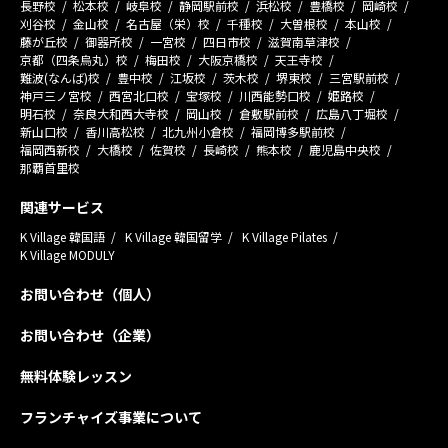
長野校
松本校
岐阜校
静岡駅前校
浜松校
豊橋校
岡崎校
刈谷校
金山校
名古屋（栄）校
千種校
大曽根校
本山校
藤が丘校
御器所校
一宮校
四日市校
滋賀南草津校
京都（四条烏丸）校
梅田校
大阪京橋校
天王寺校
難波(なんば)校
豊中校
江坂校
茨木校
堺東校
三宮駅前校
神戸三ノ宮校
西宮北口校
宝塚校
川西能勢口校
姫路校
明石校
奈良大和西大寺校
岡山校
倉敷駅前校
広島八丁堀校
新山口校
香川高松校
北九州小倉校
福岡博多駅前校
福岡西新校
大橋校
佐賀校
長崎校
熊本校
鹿児島中央校
那覇首里校
関連サービス
K Village 韓国語
K Village 韓国留学
K Village Pilates
K Village MODULY
お問い合わせ（個人）
お問い合わせ（企業）
無料体験レッスン
フランチャイズ事業について