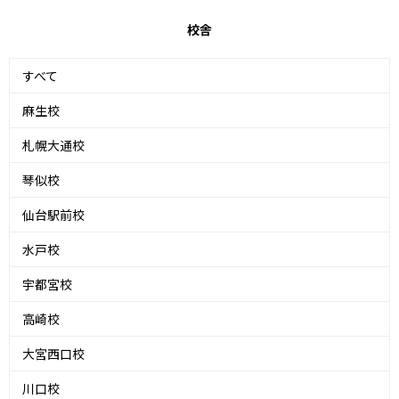
校舎
すべて
麻生校
札幌大通校
琴似校
仙台駅前校
水戸校
宇都宮校
高崎校
大宮西口校
川口校