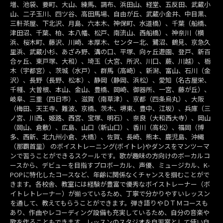
増、池袋、要町、大山、練馬、調布、浜田山、経堂、五反田、武蔵小
山、二子玉川、四ツ谷、高田馬場、自由が丘、武蔵小金井、中目黒、
三軒茶屋、下北沢、月島、六本木、神保町、水道橋）、千葉（船橋、
津田沼、千葉、柏、本八幡、松戸、南流山、西船橋）、神奈川（横
浜、桜木町、藤沢、川崎、本厚木、センター北、鷺沼、鶴見、京急久
里浜、武蔵小杉、あざみ野、溝の口、平塚、向ヶ丘遊園、登戸、新百
合ヶ丘、東戸塚、大和）、埼玉（大宮、所沢、川口、蕨、川越）、栃
木（宇都宮）、茨城（水戸）、群馬（高崎）、新潟、富山、石川（金
沢）、長野（長野、松本）、静岡（静岡、浜松）、愛知（名古屋栄、
千種、大曽根、本山、金山、豊橋、岡崎、御器所、一宮、藤が丘）、
岐阜、三重（四日市）、滋賀（南草津）、京都（四条烏丸）、大阪
（梅田、天王寺、難波、京橋、茨木、堺東、豊中、江坂）、兵庫（三
ノ宮、川西、姫路、西宮、宝塚、明石）、奈良（大和西大寺）、岡山
（岡山、倉敷）、広島、山口（新山口）、香川（高松）、福岡（博
多、西新、北九州小倉、大橋）、佐賀、長崎、熊本、鹿児島、沖縄
（那覇首里） のボイストレーニング(ボイトレ)やダンスをマンツーマ
ンで習うことができるスクールです。歌が趣味の方向けのボーカルコ
ースから、デビューを目指すプロボーカル、声優、ミュージカル、K-
POPに特化したコースなど、年齢に関係なくチャンスを掴むことがで
きます。各校舎、教室には経験が豊富で優秀なボイストレーナー（ボ
イトレトレーナー）が揃っているため、丁寧で分かりやすいレッスン
を通して、教えてもらうことができます。弾き語りやＤＴＭコースも
あり、作曲やレコーディング設備も充実しているため、自分の音楽や
歌を作ることもできます。レッスンのスタジオを自習室として使い自