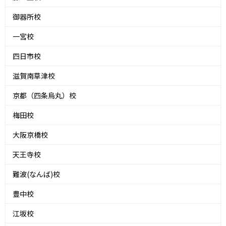
御器所校
一宮校
四日市校
滋賀南草津校
京都（四条烏丸）校
梅田校
大阪京橋校
天王寺校
難波(なんば)校
豊中校
江坂校