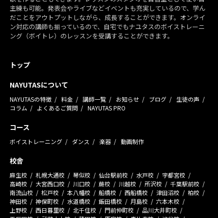
主練も可能。発表会やライブなどイベントも充実しているので、学ん
だことをアウトプットしながら、成長することができます。オンライ
ン対応の講師も揃っているので、自宅でもナユタスのボイストレーニ
ング（ボイトレ）のレッスンを受講することができます。
トップ
NAYUTASについて
NAYUTASの特徴
料金
講師一覧
お知らせ
ブログ
生徒の声
コラム
よくあるご質問
NAYUTAS PRO
コース
ボイストレーニング
ダンス
楽器
動画制作
校舎
麻生校
札幌大通校
琴似校
仙台駅前校
水戸校
宇都宮校
高崎校
大宮西口校
川口校
蕨校
川越校
所沢校
千葉駅前校
南流山校
松戸校
本八幡校
船橋校
西船橋校
津田沼校
柏校
神田校
神保町校
水道橋校
飯田橋校
月島校
六本木校
上野校
西日暮里校
北千住校
門前仲町校
品川大井町校