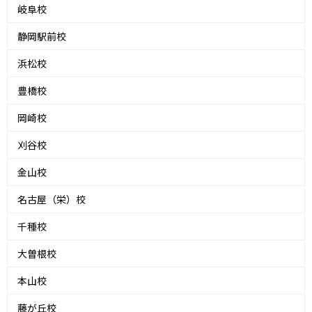
岐阜校
静岡駅前校
浜松校
豊橋校
岡崎校
刈谷校
金山校
名古屋（栄）校
千種校
大曽根校
本山校
藤が丘校