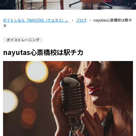
ボイトレなら「NAYUTAS（ナユタス）」
›
ブログ
›
nayutas心斎橋校は駅チ
カ
ボイストレーニング
nayutas心斎橋校は駅チカ