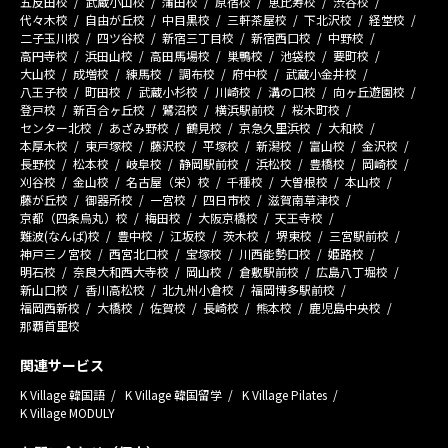
五反田校
武蔵小山校
蒲田校
原宿校
恵比寿校
渋谷校
代々木校
自由が丘校
中目黒校
三軒茶屋校
下北沢校
経堂校
二子玉川校
四ツ谷校
新宿三丁目校
新宿西口校
中野校
高円寺校
浜田山校
高田馬場校
巣鴨校
池袋校
要町校
大山校
成増校
練馬校
調布校
府中校
武蔵小金井校
八王子校
町田校
武蔵小杉校
川崎校
溝の口校
向ヶ丘遊園校
登戸校
新百合ヶ丘校
鷺沼校
横浜駅前校
桜木町校
センター北校
あざみ野校
鶴見校
京急久里浜校
大和校
本厚木校
東戸塚校
藤沢校
平塚校
新潟校
富山校
金沢校
長野校
松本校
岐阜校
静岡駅前校
浜松校
豊橋校
岡崎校
刈谷校
金山校
名古屋（栄）校
千種校
大曽根校
本山校
藤が丘校
御器所校
一宮校
四日市校
滋賀南草津校
京都（四条烏丸）校
梅田校
大阪京橋校
天王寺校
難波(なんば)校
豊中校
江坂校
茨木校
堺東校
三宮駅前校
神戸三ノ宮校
西宮北口校
宝塚校
川西能勢口校
姫路校
明石校
奈良大和西大寺校
岡山校
倉敷駅前校
広島八丁堀校
新山口校
香川高松校
北九州小倉校
福岡博多駅前校
福岡西新校
大橋校
佐賀校
長崎校
熊本校
鹿児島中央校
那覇首里校
関連サービス
K Village 韓国語
K Village 韓国留学
K Village Pilates
K Village MODULY