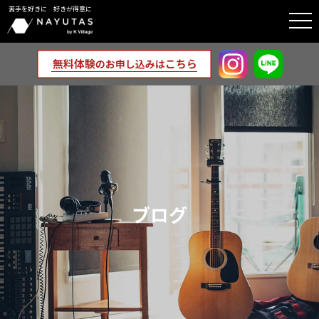
苦手を好きに 好きが得意に
togg
navi
ブログ