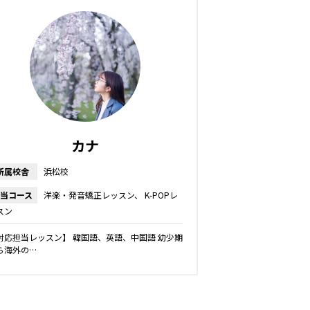
カナ
所属校舎
浜松校
当コース
洋楽・発音矯正レッスン
K-POPレ
スン
対応担当レッスン】 韓国語、英語、中国語 幼少期
ら海外の…