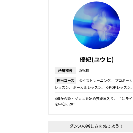
優妃(ユウヒ)
所属校舎
浜松校
担当コース
ボイストレーニング
プロボーカ
レッスン
ボーカルレッスン
K-POPレッスン
ッズ・ジュニアコース
ダンス
4歳から歌・ダンスを始め芸能界入り。 主にライ
を中心に20…
ダンスの楽しさを感じよう！