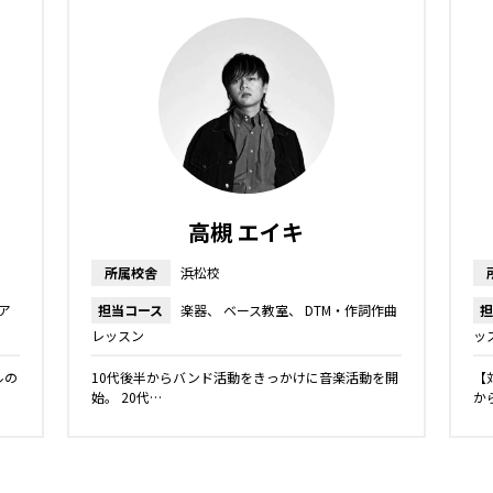
高槻 エイキ
所属校舎
浜松校
ア
担当コース
楽器
ベース教室
DTM・作詞作曲
担
レッスン
ッ
ルの
10代後半からバンド活動をきっかけに音楽活動を開
【
始。 20代…
か