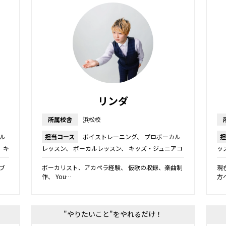
リンダ
所属校舎
浜松校
ル
担当コース
ボイストレーニング
プロボーカル
担
キ
レッスン
ボーカルレッスン
キッズ・ジュニアコ
ッ
ース
ブ
ボーカリスト、アカペラ経験、 仮歌の収録、楽曲制
現
作、 You…
方
"やりたいこと"をやれるだけ！