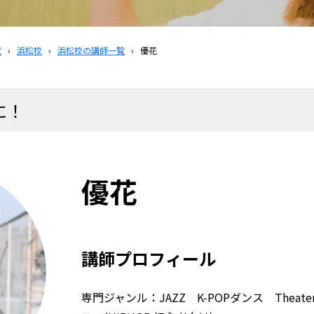
覧
›
浜松校
›
浜松校の講師一覧
›
優花
に！
優花
講師プロフィール
専門ジャンル：JAZZ K-POPダンス Theat