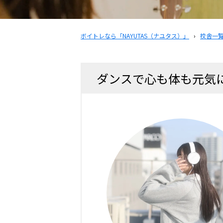
ボイトレなら「NAYUTAS（ナユタス）」
›
校舎一
ダンスで心も体も元気