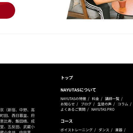
トップ
NAYUTASについて
NAYUTASの特徴
料金
講師一覧
お知らせ
ブログ
生徒の声
コラム
よくあるご質問
NAYUTAS PRO
京（新宿、中野、高
町田、西日暮里、府
コース
恵比寿、飯田橋、成
堂、五反田、武蔵小
ボイストレーニング
ダンス
楽器
蔵小金井、中目黒、