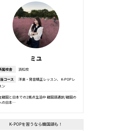
ミユ
所属校舎
浜松校
当コース
洋楽・発音矯正レッスン
K-POPレ
スン
在韓国と日本での2拠点生活中 韓国語通訳/韓国の
への日本…
K-POPを習うなら韓国語も！