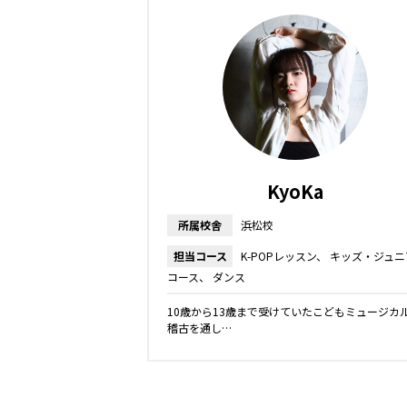
KyoKa
所属校舎
浜松校
担当コース
K-POPレッスン
キッズ・ジュニ
コース
ダンス
10歳から13歳まで受けていたこどもミュージカ
稽古を通し…