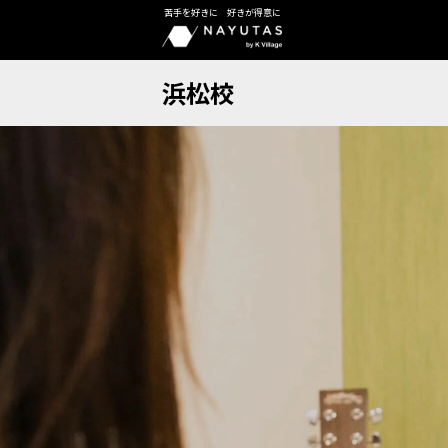
苦手を好きに 好きが得意に
浜松校