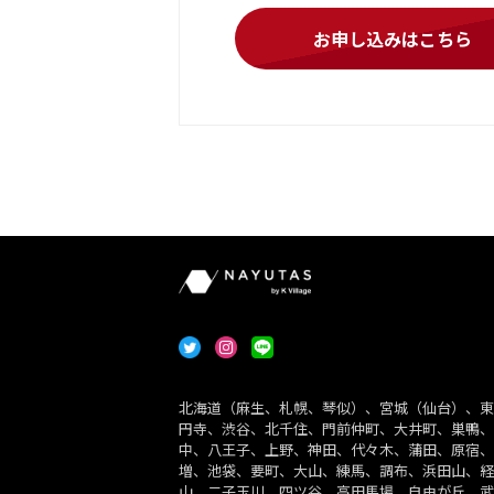
お申し込みはこちら
北海道（麻生、札幌、琴似）、宮城（仙台）、東
円寺、渋谷、北千住、門前仲町、大井町、巣鴨、
中、八王子、上野、神田、代々木、蒲田、原宿、
増、池袋、要町、大山、練馬、調布、浜田山、経
山、二子玉川、四ツ谷、高田馬場、自由が丘、武