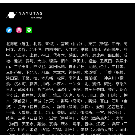
北海道（麻生、札幌、琴似）、宮城（仙台）、東京（新宿、中野、高
円寺、渋谷、北千住、門前仲町、大井町、巣鴨、町田、西日暮里、府
中、八王子、上野、神田、代々木、蒲田、原宿、恵比寿、飯田橋、成
増、池袋、要町、大山、練馬、調布、浜田山、経堂、五反田、武蔵小
山、二子玉川、四ツ谷、高田馬場、自由が丘、武蔵小金井、中目黒、
三軒茶屋、下北沢、月島、六本木、神保町、水道橋）、千葉（船橋、
津田沼、千葉、柏、本八幡、松戸、南流山、西船橋）、神奈川（横
浜、桜木町、藤沢、川崎、本厚木、センター北、鷺沼、鶴見、京急久
里浜、武蔵小杉、あざみ野、溝の口、平塚、向ヶ丘遊園、登戸、新百
合ヶ丘、東戸塚、大和）、埼玉（大宮、所沢、川口、蕨、川越）、栃
木（宇都宮）、茨城（水戸）、群馬（高崎）、新潟、富山、石川（金
沢）、長野（長野、松本）、静岡（静岡、浜松）、愛知（名古屋栄、
千種、大曽根、本山、金山、豊橋、岡崎、御器所、一宮、藤が丘）、
岐阜、三重（四日市）、滋賀（南草津）、京都（四条烏丸）、大阪
（梅田、天王寺、難波、京橋、茨木、堺東、豊中、江坂）、兵庫（三
ノ宮、川西、姫路、西宮、宝塚、明石）、奈良（大和西大寺）、岡山