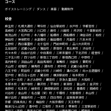
コース
ボイストレーニング
ダンス
楽器
動画制作
校舎
麻生校
札幌大通校
琴似校
仙台駅前校
水戸校
宇都宮校
高崎校
大宮西口校
川口校
蕨校
川越校
所沢校
千葉駅前校
南流山校
松戸校
本八幡校
船橋校
西船橋校
津田沼校
柏校
神田校
神保町校
水道橋校
飯田橋校
月島校
六本木校
上野校
西日暮里校
北千住校
門前仲町校
品川大井町校
五反田校
武蔵小山校
蒲田校
原宿校
恵比寿校
渋谷校
代々木校
自由が丘校
中目黒校
三軒茶屋校
下北沢校
経堂校
二子玉川校
四ツ谷校
新宿三丁目校
新宿西口校
中野校
高円寺校
浜田山校
高田馬場校
巣鴨校
池袋校
要町校
大山校
成増校
練馬校
調布校
府中校
武蔵小金井校
八王子校
町田校
武蔵小杉校
川崎校
溝の口校
向ヶ丘遊園校
登戸校
新百合ヶ丘校
鷺沼校
横浜駅前校
桜木町校
センター北校
あざみ野校
鶴見校
京急久里浜校
大和校
本厚木校
東戸塚校
藤沢校
平塚校
新潟校
富山校
金沢校
長野校
松本校
岐阜校
静岡駅前校
浜松校
豊橋校
岡崎校
刈谷校
金山校
名古屋（栄）校
千種校
大曽根校
本山校
藤が丘校
御器所校
一宮校
四日市校
滋賀南草津校
京都（四条烏丸）校
梅田校
大阪京橋校
天王寺校
難波(なんば)校
豊中校
江坂校
茨木校
堺東校
三宮駅前校
神戸三ノ宮校
西宮北口校
宝塚校
川西能勢口校
姫路校