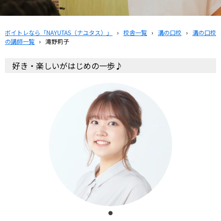
ボイトレなら「NAYUTAS（ナユタス）」
›
校舎一覧
›
溝の口校
›
溝の口校
の講師一覧
›
滝野莉子
好き・楽しいがはじめの一歩♪