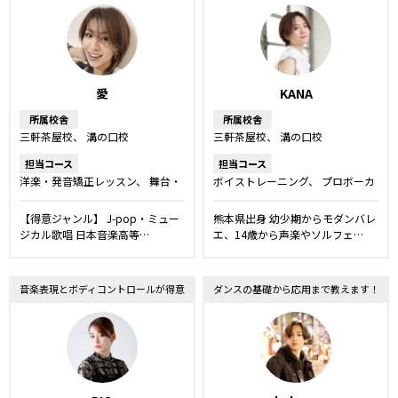
愛
KANA
所属校舎
所属校舎
三軒茶屋校
溝の口校
三軒茶屋校
溝の口校
担当コース
担当コース
洋楽・発音矯正レッスン
舞台・
ボイストレーニング
プロボーカ
ミュージカルレッスン
ボイスト
ルレッスン
ボーカルレッスン
レーニング
プロボーカルレッス
舞台・ミュージカルレッスン
キ
【得意ジャンル】 J-pop・ミュー
熊本県出身 幼少期からモダンバレ
ン
ボーカルレッスン
ッズ・ジュニアコース
ジカル歌唱 日本音楽高等…
エ、14歳から声楽やソルフェ…
音楽表現とボディコントロールが得意
ダンスの基礎から応用まで教えます！