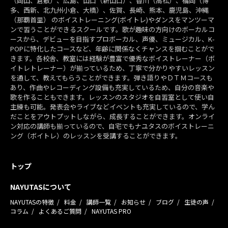
（岡山、倉敷）、広島、山口（新山口）、香川（高松）、福岡（博
多、西新、北九州小倉、大橋）、佐賀、長崎、熊本、鹿児島、沖縄
（那覇首里） のボイストレーニング(ボイトレ)やダンスをマンツーマ
ンで習うことができるスクールです。歌が趣味の方向けのボーカルコ
ースから、デビューを目指すプロボーカル、声優、ミュージカル、K-
POPに特化したコースなど、年齢に関係なくチャンスを掴むことがで
きます。各校舎、教室には経験が豊富で優秀なボイストレーナー（ボ
イトレトレーナー）が揃っているため、丁寧で分かりやすいレッスン
を通して、教えてもらうことができます。弾き語りやＤＴＭコースも
あり、作曲やレコーディング設備も充実しているため、自分の音楽や
歌を作ることもできます。レッスンのスタジオを自習室として使い自
主練も可能。発表会やライブなどイベントも充実しているので、学ん
だことをアウトプットしながら、成長することができます。オンライ
ン対応の講師も揃っているので、自宅でもナユタスのボイストレーニ
ング（ボイトレ）のレッスンを受講することができます。
トップ
NAYUTASについて
NAYUTASの特徴
料金
講師一覧
お知らせ
ブログ
生徒の声
コラム
よくあるご質問
NAYUTAS PRO