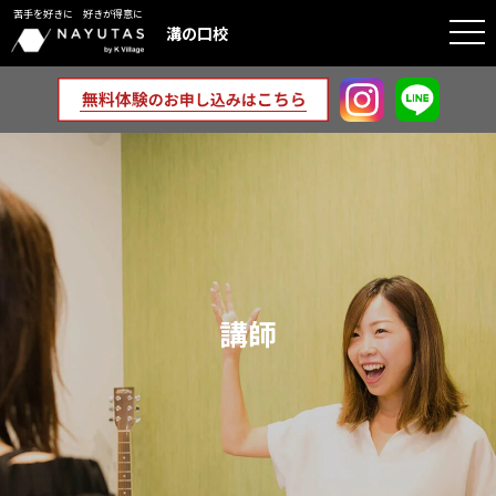
苦手を好きに 好きが得意に
togg
溝の口校
navi
講師