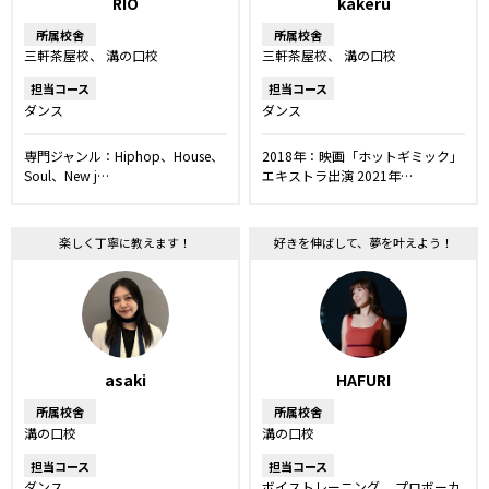
RIO
kakeru
所属校舎
所属校舎
三軒茶屋校
溝の口校
三軒茶屋校
溝の口校
担当コース
担当コース
ダンス
ダンス
専門ジャンル：Hiphop、House、
2018年：映画「ホットギミック」
Soul、New j…
エキストラ出演 2021年…
楽しく丁寧に教えます！
好きを伸ばして、夢を叶えよう！
asaki
HAFURI
所属校舎
所属校舎
溝の口校
溝の口校
担当コース
担当コース
ダンス
ボイストレーニング
プロボーカ