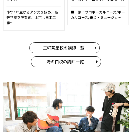
ルレッスン
ボーカルレッスン
舞台・ミュージカルレッスン
キ
小学4年生からダンスを始め、高
■ 歌：プロボーカルコース/ボー
ッズ・ジュニアコース
ダンス
等学校を卒業後、上京し日本工
カルコース/舞台・ミュージカ…
学…
三軒茶屋校の講師一覧
溝の口校の講師一覧