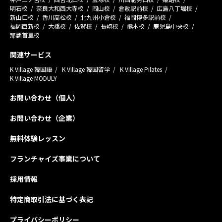
明石校
奈良大和西大寺校
岡山校
倉敷駅前校
広島八丁堀校
新山口校
香川高松校
北九州小倉校
福岡博多駅前校
福岡西新校
大橋校
佐賀校
長崎校
熊本校
鹿児島中央校
那覇首里校
関連サービス
K Village 韓国語
K Village 韓国留学
K Village Pilates
K Village MODULY
お問い合わせ（個人）
お問い合わせ（企業）
無料体験レッスン
フランチャイズ事業について
採用情報
特定商取引法に基づく表記
プライバシーポリシー