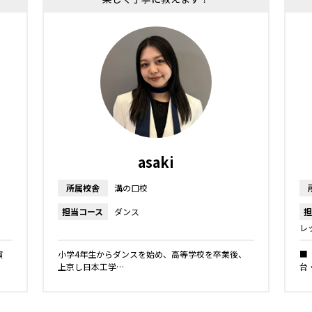
asaki
所属校舎
溝の口校
担当コース
ダンス
担
レ
レ
演
小学4年生からダンスを始め、高等学校を卒業後、
■
上京し日本工学…
台