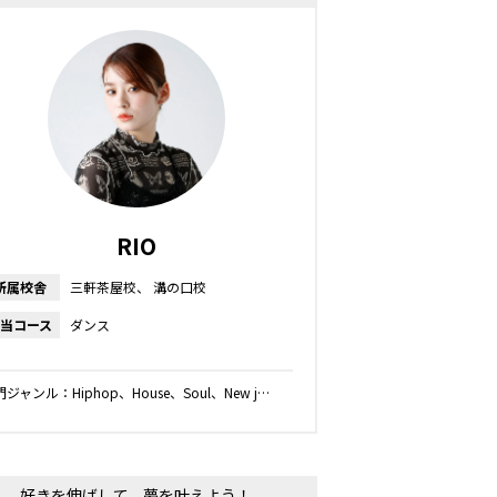
RIO
所属校舎
三軒茶屋校
溝の口校
当コース
ダンス
ジャンル：Hiphop、House、Soul、New j…
好きを伸ばして、夢を叶えよう！