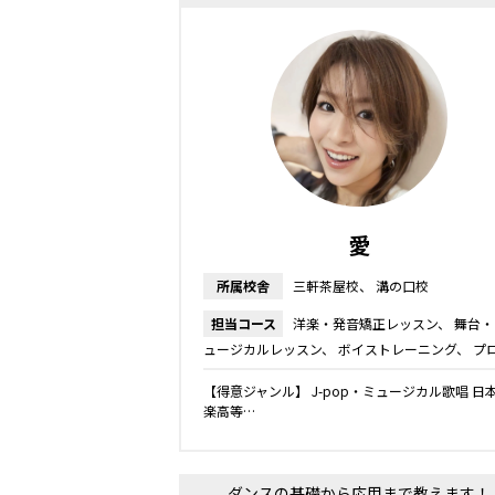
愛
所属校舎
三軒茶屋校
溝の口校
担当コース
洋楽・発音矯正レッスン
舞台・
ュージカルレッスン
ボイストレーニング
プ
ーカルレッスン
ボーカルレッスン
【得意ジャンル】 J-pop・ミュージカル歌唱 日
楽高等…
ダンスの基礎から応用まで教えます！