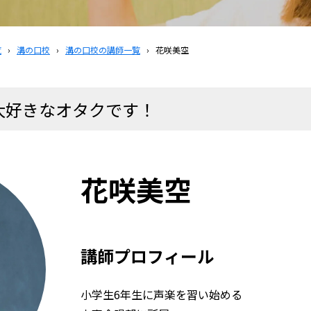
覧
›
溝の口校
›
溝の口校の講師一覧
›
花咲美空
大好きなオタクです！
花咲美空
講師プロフィール
小学生6年生に声楽を習い始める