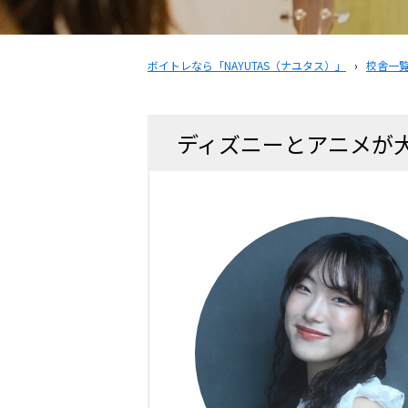
ボイトレなら「NAYUTAS（ナユタス）」
›
校舎一
ディズニーとアニメが