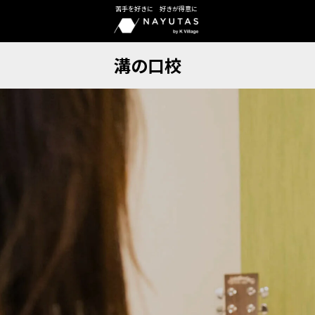
苦手を好きに 好きが得意に
溝の口校