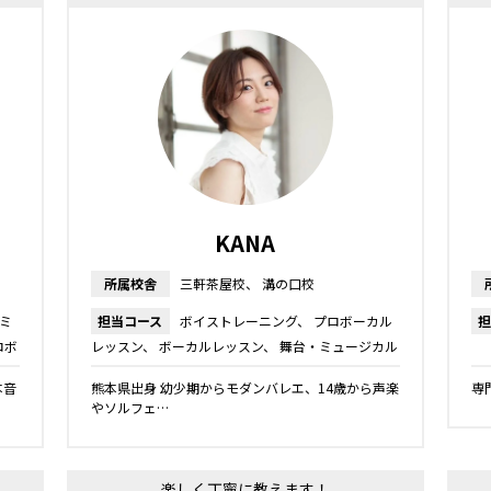
KANA
所属校舎
三軒茶屋校
溝の口校
ミ
担当コース
ボイストレーニング
プロボーカル
担
ロボ
レッスン
ボーカルレッスン
舞台・ミュージカル
レッスン
キッズ・ジュニアコース
本音
熊本県出身 幼少期からモダンバレエ、14歳から声楽
専門
やソルフェ…
楽しく丁寧に教えます！