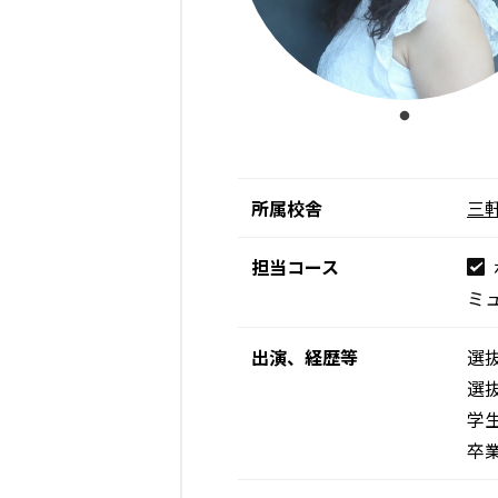
所属校舎
三
担当コース
ミ
出演、経歴等
選
選
学
卒