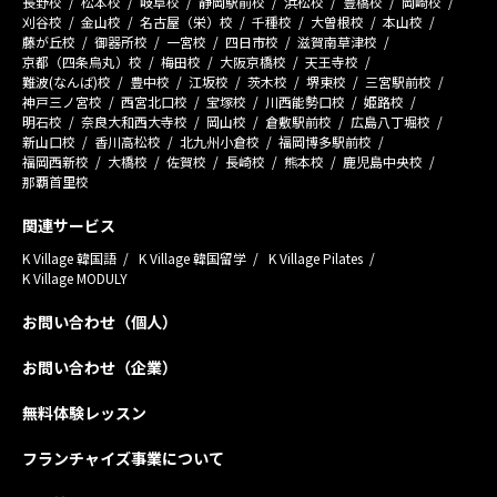
長野校
松本校
岐阜校
静岡駅前校
浜松校
豊橋校
岡崎校
刈谷校
金山校
名古屋（栄）校
千種校
大曽根校
本山校
藤が丘校
御器所校
一宮校
四日市校
滋賀南草津校
京都（四条烏丸）校
梅田校
大阪京橋校
天王寺校
難波(なんば)校
豊中校
江坂校
茨木校
堺東校
三宮駅前校
神戸三ノ宮校
西宮北口校
宝塚校
川西能勢口校
姫路校
明石校
奈良大和西大寺校
岡山校
倉敷駅前校
広島八丁堀校
新山口校
香川高松校
北九州小倉校
福岡博多駅前校
福岡西新校
大橋校
佐賀校
長崎校
熊本校
鹿児島中央校
那覇首里校
関連サービス
K Village 韓国語
K Village 韓国留学
K Village Pilates
K Village MODULY
お問い合わせ（個人）
お問い合わせ（企業）
無料体験レッスン
フランチャイズ事業について