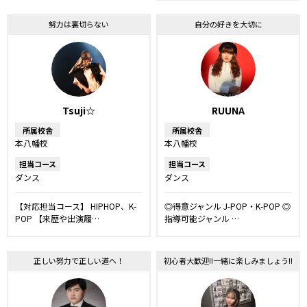
レッスン
キッズ・ジュニアコー
ス
努力は裏切らない
自分の好きを大切に
Tsuji☆
RUUNA
所属校舎
所属校舎
本八幡校
本八幡校
担当コース
担当コース
ダンス
ダンス
【対応担当コース】 HIPHOP、K-
◎得意ジャンル J-POP・K-POP ◎
POP 【来歴や出演履…
指導可能ジャンル …
正しい努力で正しい道へ！
初心者大歓迎!!一緒に楽しみましょう!!