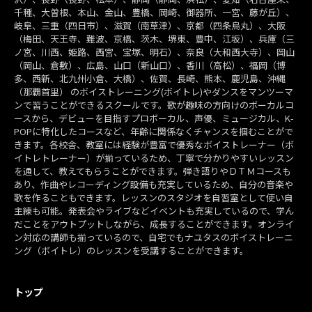
千種、大曽根、本山、金山、豊橋、岡崎、御器所、一宮、藤が丘）、
岐阜、三重（四日市）、滋賀（南草津）、京都（四条烏丸）、大阪
（梅田、天王寺、難波、京橋、茨木、堺東、豊中、江坂）、兵庫（三
ノ宮、川西、姫路、西宮、宝塚、明石）、奈良（大和西大寺）、岡山
（岡山、倉敷）、広島、山口（新山口）、香川（高松）、福岡（博
多、西新、北九州小倉、大橋）、佐賀、長崎、熊本、鹿児島、沖縄
（那覇首里） のボイストレーニング(ボイトレ)やダンスをマンツーマ
ンで習うことができるスクールです。歌が趣味の方向けのボーカルコ
ースから、デビューを目指すプロボーカル、声優、ミュージカル、K-
POPに特化したコースなど、年齢に関係なくチャンスを掴むことがで
きます。各校舎、教室には経験が豊富で優秀なボイストレーナー（ボ
イトレトレーナー）が揃っているため、丁寧で分かりやすいレッスン
を通して、教えてもらうことができます。弾き語りやＤＴＭコースも
あり、作曲やレコーディング設備も充実しているため、自分の音楽や
歌を作ることもできます。レッスンのスタジオを自習室として使い自
主練も可能。発表会やライブなどイベントも充実しているので、学ん
だことをアウトプットしながら、成長することができます。オンライ
ン対応の講師も揃っているので、自宅でもナユタスのボイストレーニ
ング（ボイトレ）のレッスンを受講することができます。
トップ