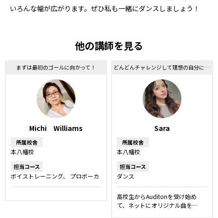
いろんな幅が広がります。ぜひ私も一緒にダンスしましょう！
他の講師を見る
まずは最初のゴールに向かって！
どんどんチャレンジして理想の自分に近づきましょう！
Michi Williams
Sara
所属校舎
所属校舎
本八幡校
本八幡校
担当コース
担当コース
ボイストレーニング
プロボーカ
ダンス
ルレッスン
ボーカルレッスン
洋楽・発音矯正レッスン
話し方
高校生からAuditonを受け始め
レッスン
舞台・ミュージカルレ
て、ネットにオリジナル曲を…
ッスン
声優レッスン
弾き語り