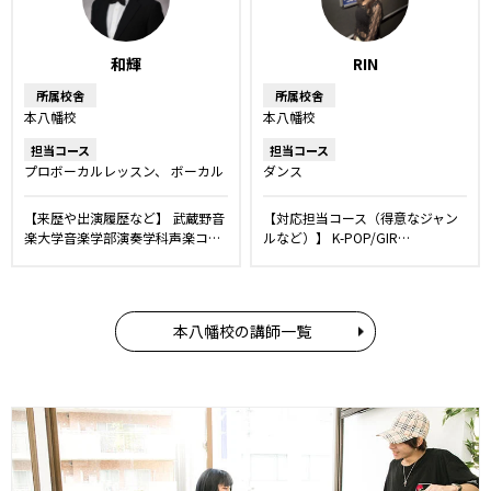
和輝
RIN
所属校舎
所属校舎
本八幡校
本八幡校
担当コース
担当コース
プロボーカルレッスン
ボーカル
ダンス
レッスン
舞台・ミュージカルレ
ッスン
ボイストレーニング
【来歴や出演履歴など】 武蔵野音
【対応担当コース（得意なジャン
楽大学音楽学部演奏学科声楽コ…
ルなど）】 K-POP/GIR…
本八幡校の講師一覧