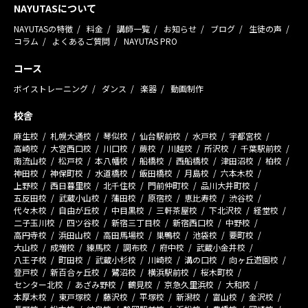
NAYUTASについて
NAYUTASの特徴
料金
講師一覧
お知らせ
ブログ
生徒の声
コラム
よくあるご質問
NAYUTAS PRO
コース
ボイストレーニング
ダンス
楽器
動画制作
校舎
麻生校
札幌大通校
琴似校
仙台駅前校
水戸校
宇都宮校
高崎校
大宮西口校
川口校
蕨校
川越校
所沢校
千葉駅前校
南流山校
松戸校
本八幡校
船橋校
西船橋校
津田沼校
柏校
神田校
神保町校
水道橋校
飯田橋校
月島校
六本木校
上野校
西日暮里校
北千住校
門前仲町校
品川大井町校
五反田校
武蔵小山校
蒲田校
原宿校
恵比寿校
渋谷校
代々木校
自由が丘校
中目黒校
三軒茶屋校
下北沢校
経堂校
二子玉川校
四ツ谷校
新宿三丁目校
新宿西口校
中野校
高円寺校
浜田山校
高田馬場校
巣鴨校
池袋校
要町校
大山校
成増校
練馬校
調布校
府中校
武蔵小金井校
八王子校
町田校
武蔵小杉校
川崎校
溝の口校
向ヶ丘遊園校
登戸校
新百合ヶ丘校
鷺沼校
横浜駅前校
桜木町校
センター北校
あざみ野校
鶴見校
京急久里浜校
大和校
本厚木校
東戸塚校
藤沢校
平塚校
新潟校
富山校
金沢校