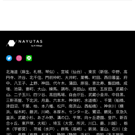
北海道（麻生、札幌、琴似）、宮城（仙台）、東京（新宿、中野、高
円寺、渋谷、北千住、門前仲町、大井町、巣鴨、町田、西日暮里、府
中、八王子、上野、神田、代々木、蒲田、原宿、恵比寿、飯田橋、成
増、池袋、要町、大山、練馬、調布、浜田山、経堂、五反田、武蔵小
山、二子玉川、四ツ谷、高田馬場、自由が丘、武蔵小金井、中目黒、
三軒茶屋、下北沢、月島、六本木、神保町、水道橋）、千葉（船橋、
津田沼、千葉、柏、本八幡、松戸、南流山、西船橋）、神奈川（横
浜、桜木町、藤沢、川崎、本厚木、センター北、鷺沼、鶴見、京急久
里浜、武蔵小杉、あざみ野、溝の口、平塚、向ヶ丘遊園、登戸、新百
合ヶ丘、東戸塚、大和）、埼玉（大宮、所沢、川口、蕨、川越）、栃
木（宇都宮）、茨城（水戸）、群馬（高崎）、新潟、富山、石川（金
沢）、長野（長野、松本）、静岡（静岡、浜松）、愛知（名古屋栄、