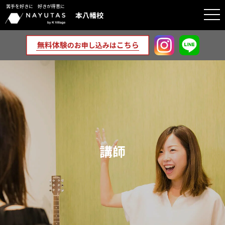
苦手を好きに 好きが得意に
togg
本八幡校
navi
講師