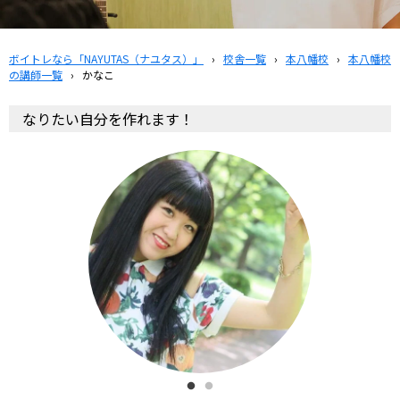
ボイトレなら「NAYUTAS（ナユタス）」
›
校舎一覧
›
本八幡校
›
本八幡校
の講師一覧
›
かなこ
なりたい自分を作れます！