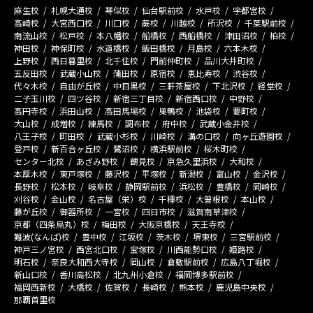
麻生校
札幌大通校
琴似校
仙台駅前校
水戸校
宇都宮校
高崎校
大宮西口校
川口校
蕨校
川越校
所沢校
千葉駅前校
南流山校
松戸校
本八幡校
船橋校
西船橋校
津田沼校
柏校
神田校
神保町校
水道橋校
飯田橋校
月島校
六本木校
上野校
西日暮里校
北千住校
門前仲町校
品川大井町校
五反田校
武蔵小山校
蒲田校
原宿校
恵比寿校
渋谷校
代々木校
自由が丘校
中目黒校
三軒茶屋校
下北沢校
経堂校
二子玉川校
四ツ谷校
新宿三丁目校
新宿西口校
中野校
高円寺校
浜田山校
高田馬場校
巣鴨校
池袋校
要町校
大山校
成増校
練馬校
調布校
府中校
武蔵小金井校
八王子校
町田校
武蔵小杉校
川崎校
溝の口校
向ヶ丘遊園校
登戸校
新百合ヶ丘校
鷺沼校
横浜駅前校
桜木町校
センター北校
あざみ野校
鶴見校
京急久里浜校
大和校
本厚木校
東戸塚校
藤沢校
平塚校
新潟校
富山校
金沢校
長野校
松本校
岐阜校
静岡駅前校
浜松校
豊橋校
岡崎校
刈谷校
金山校
名古屋（栄）校
千種校
大曽根校
本山校
藤が丘校
御器所校
一宮校
四日市校
滋賀南草津校
京都（四条烏丸）校
梅田校
大阪京橋校
天王寺校
難波(なんば)校
豊中校
江坂校
茨木校
堺東校
三宮駅前校
神戸三ノ宮校
西宮北口校
宝塚校
川西能勢口校
姫路校
明石校
奈良大和西大寺校
岡山校
倉敷駅前校
広島八丁堀校
新山口校
香川高松校
北九州小倉校
福岡博多駅前校
福岡西新校
大橋校
佐賀校
長崎校
熊本校
鹿児島中央校
那覇首里校