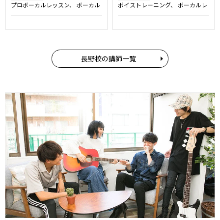
プロボーカルレッスン
ボーカル
ボイストレーニング
ボーカルレ
レッスン
洋楽・発音矯正レッス
ッスン
ン
話し方レッスン
舞台・ミュ
ージカルレッスン
声優レッス
ン
ボイストレーニング
長野校の講師一覧