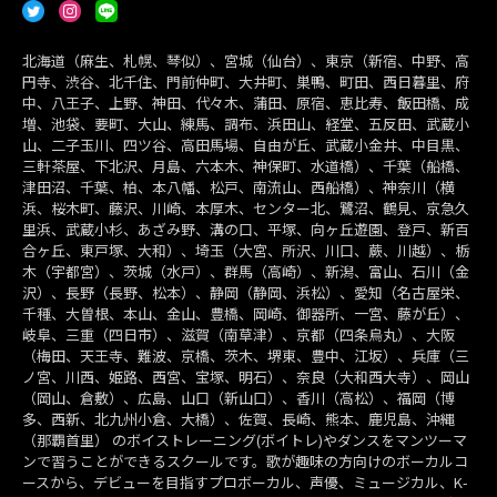
北海道（麻生、札幌、琴似）、宮城（仙台）、東京（新宿、中野、高
円寺、渋谷、北千住、門前仲町、大井町、巣鴨、町田、西日暮里、府
中、八王子、上野、神田、代々木、蒲田、原宿、恵比寿、飯田橋、成
増、池袋、要町、大山、練馬、調布、浜田山、経堂、五反田、武蔵小
山、二子玉川、四ツ谷、高田馬場、自由が丘、武蔵小金井、中目黒、
三軒茶屋、下北沢、月島、六本木、神保町、水道橋）、千葉（船橋、
津田沼、千葉、柏、本八幡、松戸、南流山、西船橋）、神奈川（横
浜、桜木町、藤沢、川崎、本厚木、センター北、鷺沼、鶴見、京急久
里浜、武蔵小杉、あざみ野、溝の口、平塚、向ヶ丘遊園、登戸、新百
合ヶ丘、東戸塚、大和）、埼玉（大宮、所沢、川口、蕨、川越）、栃
木（宇都宮）、茨城（水戸）、群馬（高崎）、新潟、富山、石川（金
沢）、長野（長野、松本）、静岡（静岡、浜松）、愛知（名古屋栄、
千種、大曽根、本山、金山、豊橋、岡崎、御器所、一宮、藤が丘）、
岐阜、三重（四日市）、滋賀（南草津）、京都（四条烏丸）、大阪
（梅田、天王寺、難波、京橋、茨木、堺東、豊中、江坂）、兵庫（三
ノ宮、川西、姫路、西宮、宝塚、明石）、奈良（大和西大寺）、岡山
（岡山、倉敷）、広島、山口（新山口）、香川（高松）、福岡（博
多、西新、北九州小倉、大橋）、佐賀、長崎、熊本、鹿児島、沖縄
（那覇首里） のボイストレーニング(ボイトレ)やダンスをマンツーマ
ンで習うことができるスクールです。歌が趣味の方向けのボーカルコ
ースから、デビューを目指すプロボーカル、声優、ミュージカル、K-