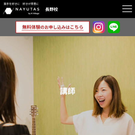
苦手を好きに 好きが得意に
togg
長野校
navi
講師