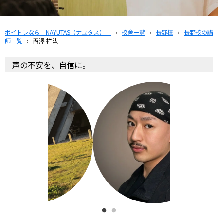
ボイトレなら「NAYUTAS（ナユタス）」
›
校舎一覧
›
長野校
›
長野校の講
師一覧
›
西澤 祥汰
声の不安を、自信に。