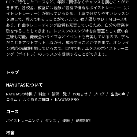
POPに特化したコースなど、年齢に関係なくチャンスを掴むことがで
きます。各校舎、教室には経験が豊富で優秀なボイストレーナー（ボ
イトレトレーナー）が揃っているため、丁寧で分かりやすいレッスン
を通して、教えてもらうことができます。弾き語りやＤＴＭコースも
あり、作曲やレコーディング設備も充実しているため、自分の音楽や
歌を作ることもできます。レッスンのスタジオを自習室として使い自
主練も可能。発表会やライブなどイベントも充実しているので、学ん
だことをアウトプットしながら、成長することができます。オンライ
ン対応の講師も揃っているので、自宅でもナユタスのボイストレーニ
ング（ボイトレ）のレッスンを受講することができます。
トップ
NAYUTASについて
NAYUTASの特徴
料金
講師一覧
お知らせ
ブログ
生徒の声
コラム
よくあるご質問
NAYUTAS PRO
コース
ボイストレーニング
ダンス
楽器
動画制作
校舎