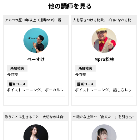
他の講師を見る
アカペラ歴10年以上（担当bass） 観客の心と身体に重低音を響かせる
人を惹きつける秘訣、プロになれる秘訣教えます！
ベーすけ
Mpro松林
所属校舎
所属校舎
長野校
長野校
担当コース
担当コース
ボイストレーニング
ボーカルレ
ボイストレーニング
話し方レッ
ッスン
話し方レッスン
動画作
スン
舞台・ミュージカルレッス
成
ン
ドラム教室
歌うことは生きること 大切なのは自分らしさ♪
〜確かな上達〜 「出来た！」を引き出すオリジナルレッスン