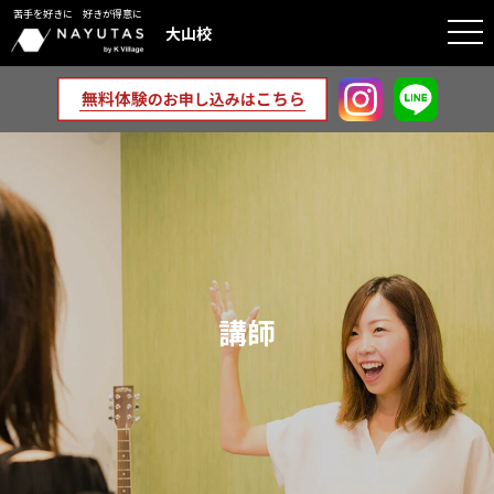
苦手を好きに 好きが得意に
togg
大山校
navi
講師