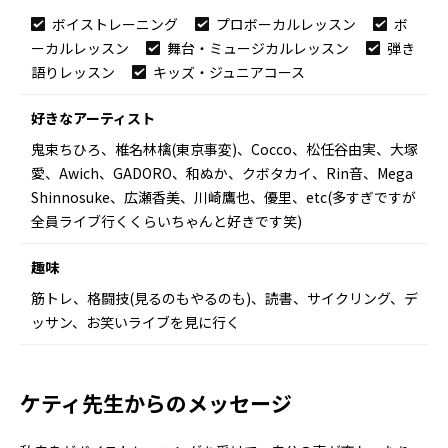
ボイストレーニング
プロボーカルレッスン
ボ
ーカルレッスン
舞台・ミュージカルレッスン
弾き
語りレッスン
キッズ・ジュニアコース
好きなアーティスト
鬼束ちひろ、椎名林檎(東京事変)、Cocco、松任谷由実、大塚
愛、Awich、GADORO、和ぬか、クボタカイ、Rin音、Mega
Shinnosuke、広瀬香美、川崎鷹也、優里、etc(多すぎですが
全員ライブ行くくらいちゃんと好きです笑)
趣味
筋トレ、格闘技(見るのもやるのも)、読書、サイクリング、デ
ッサン、お笑いライブを見に行く
ケティ先生からのメッセージ