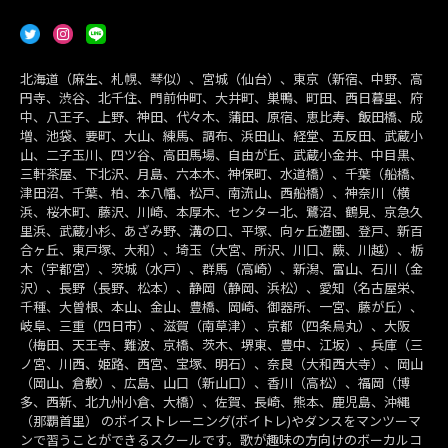
北海道（麻生、札幌、琴似）、宮城（仙台）、東京（新宿、中野、高
円寺、渋谷、北千住、門前仲町、大井町、巣鴨、町田、西日暮里、府
中、八王子、上野、神田、代々木、蒲田、原宿、恵比寿、飯田橋、成
増、池袋、要町、大山、練馬、調布、浜田山、経堂、五反田、武蔵小
山、二子玉川、四ツ谷、高田馬場、自由が丘、武蔵小金井、中目黒、
三軒茶屋、下北沢、月島、六本木、神保町、水道橋）、千葉（船橋、
津田沼、千葉、柏、本八幡、松戸、南流山、西船橋）、神奈川（横
浜、桜木町、藤沢、川崎、本厚木、センター北、鷺沼、鶴見、京急久
里浜、武蔵小杉、あざみ野、溝の口、平塚、向ヶ丘遊園、登戸、新百
合ヶ丘、東戸塚、大和）、埼玉（大宮、所沢、川口、蕨、川越）、栃
木（宇都宮）、茨城（水戸）、群馬（高崎）、新潟、富山、石川（金
沢）、長野（長野、松本）、静岡（静岡、浜松）、愛知（名古屋栄、
千種、大曽根、本山、金山、豊橋、岡崎、御器所、一宮、藤が丘）、
岐阜、三重（四日市）、滋賀（南草津）、京都（四条烏丸）、大阪
（梅田、天王寺、難波、京橋、茨木、堺東、豊中、江坂）、兵庫（三
ノ宮、川西、姫路、西宮、宝塚、明石）、奈良（大和西大寺）、岡山
（岡山、倉敷）、広島、山口（新山口）、香川（高松）、福岡（博
多、西新、北九州小倉、大橋）、佐賀、長崎、熊本、鹿児島、沖縄
（那覇首里） のボイストレーニング(ボイトレ)やダンスをマンツーマ
ンで習うことができるスクールです。歌が趣味の方向けのボーカルコ