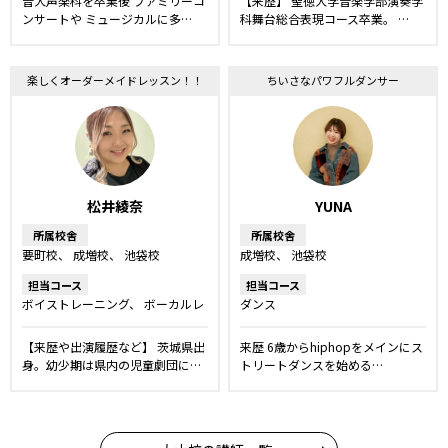
音大声楽科を卒業後 ファミリーコ
【来歴】 聖徳大学音楽学部演奏学
ッスン
舞台・ミュージカルレッ
ンサートや ミュージカルに多…
科舞台総合表現コース卒業。 …
スン
楽しくオーダーメイドレッスン！！
ちいさなパワフルダンサー
松井綾奈
YUNA
所属校舎
所属校舎
要町校
成増校
池袋校
成増校
池袋校
担当コース
担当コース
ボイストレーニング
ボーカルレ
ダンス
ッスン
話し方レッスン
舞台・
ミュージカルレッスン
声優レッ
【来歴や出演履歴など】 茨城県出
来歴 6歳からhiphopをメインにス
スン
キッズ・ジュニアコース
身。幼少期は県内の児童劇団に…
トリートダンスを始める…