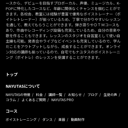
ースから、デビューを目指すプロボーカル、声優、ミュージカル、K-
POPに特化したコースなど、年齢に関係なくチャンスを掴むことがで
きます。各校舎、教室には経験が豊富で優秀なボイストレーナー（ボ
イトレトレーナー）が揃っているため、丁寧で分かりやすいレッスン
を通して、教えてもらうことができます。弾き語りやＤＴＭコースも
あり、作曲やレコーディング設備も充実しているため、自分の音楽や
歌を作ることもできます。レッスンのスタジオを自習室として使い自
主練も可能。発表会やライブなどイベントも充実しているので、学ん
だことをアウトプットしながら、成長することができます。オンライ
ン対応の講師も揃っているので、自宅でもナユタスのボイストレーニ
ング（ボイトレ）のレッスンを受講することができます。
トップ
NAYUTASについて
NAYUTASの特徴
料金
講師一覧
お知らせ
ブログ
生徒の声
コラム
よくあるご質問
NAYUTAS PRO
コース
ボイストレーニング
ダンス
楽器
動画制作