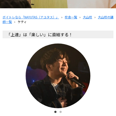
ボイトレなら「NAYUTAS（ナユタス）」
›
校舎一覧
›
大山校
›
大山校の講
師一覧
›
ケティ
「上達」は「楽しい」に直結する！