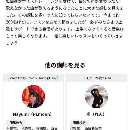
私自身がボイストレーニングを受けて、自分の声が変わったり、
歌えなかった曲が歌えるようになったことに大きな感動を覚えま
した。その感動を多くの人に知ってもらいたいです。 今まで約
200名ほどにレッスンをさせて頂きましたが、必ずみなさまの上
達をサポートできる自信があります。 上手くなってくると音楽は
もっと楽しくなります。一緒に楽しいレッスンをつくっていきま
しょう！
他の講師を見る
Peace Unity Love & Having Fun
マイク一本歌うたい
Mayumi（Hi.moon）
恋（れん）
所属校舎
所属校舎
月島校
池袋校
巣鴨校
西日
池袋校
西日暮里校