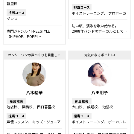
暮里校
担当コース
担当コース
ボイストレーニング
プロボーカ
ダンス
ルレッスン
ボーカルレッスン
キッズ・ジュニアコース
幼い頃、演歌を歌い始める。
専門ジャンル：FREESTYLE
2008年バンドのボーカルとして…
【HIPHOP、POPPI…
オンリーワンの声つくりを目指して
元気になるボイトレ!
八木精華
八田朋子
所属校舎
所属校舎
池袋校
巣鴨校
西日暮里校
大山校
成増校
池袋校
担当コース
担当コース
声優レッスン
キッズ・ジュニア
ボイストレーニング
ボーカルレ
コース
ボイストレーニング
プ
ッスン
ロボーカルレッスン
ボーカルレ