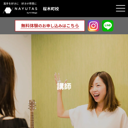
苦手を好きに 好きが得意に
togg
桜木町校
navi
講師