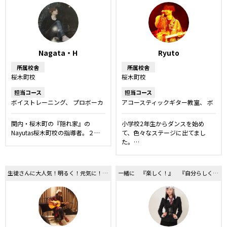
Nagata・H
Ryuto
所属校舎
所属校舎
桜木町校
桜木町校
担当コース
担当コース
ボイストレーニング
プロボーカ
アコースティックギター教室
ボ
ルレッスン
ボーカルレッスン
イストレーニング
弾き語りレッ
スン
ダンス
関内・桜木町の『隠れ家』の
小学校2年生からダンスを始め
Nayutas桜木町校の指導者。２…
て、色々なステージに出てまし
た。…
生徒さんに大人気！明るく！元気に！ライブハウス経験豊富なインストラクター！
一緒に 『楽しく！』 『自分らしく』！！を見つけよう！！！