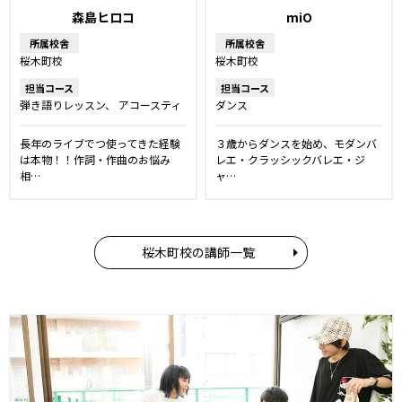
森島ヒロコ
miO
所属校舎
所属校舎
桜木町校
桜木町校
担当コース
担当コース
弾き語りレッスン
アコースティ
ダンス
ックギター教室
DTM・作詞作曲
レッスン
ボイストレーニング
長年のライブでつ使ってきた経験
３歳からダンスを始め、モダンバ
プロボーカルレッスン
ボーカル
は本物！！作詞・作曲のお悩み
レエ・クラッシックバレエ・ジ
レッスン
相…
ャ…
桜木町校の講師一覧