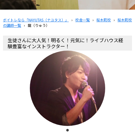
ボイトレなら「NAYUTAS（ナユタス）」
›
校舎一覧
›
桜木町校
›
桜木町校
の講師一覧
›
龍（りゅう）
生徒さんに大人気！明るく！元気に！ライブハウス経
験豊富なインストラクター！