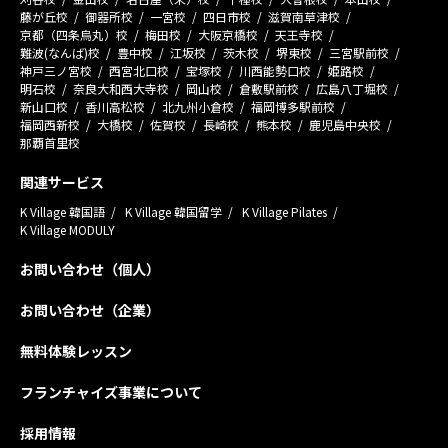
藤が丘校
御器所校
一宮校
四日市校
滋賀南草津校
京都（四条烏丸）校
梅田校
大阪京橋校
天王寺校
難波(なんば)校
豊中校
江坂校
茨木校
堺東校
三宮駅前校
神戸三ノ宮校
西宮北口校
宝塚校
川西能勢口校
姫路校
明石校
奈良大和西大寺校
岡山校
倉敷駅前校
広島八丁堀校
新山口校
香川高松校
北九州小倉校
福岡博多駅前校
福岡西新校
大橋校
佐賀校
長崎校
熊本校
鹿児島中央校
那覇首里校
関連サービス
K Village 韓国語
K Village 韓国留学
K Village Pilates
K Village MODULY
お問い合わせ（個人）
お問い合わせ（企業）
無料体験レッスン
フランチャイズ事業について
採用情報