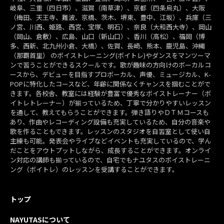
岐阜、三重（四日市）、滋賀（南草津）、京都（四条烏丸）、大阪
（梅田、天王寺、難波、京橋、茨木、堺東、豊中、江坂）、兵庫（三
ノ宮、川西、姫路、西宮、宝塚、明石）、奈良（大和西大寺）、岡山
（岡山、倉敷）、広島、山口（新山口）、香川（高松）、福岡（博
多、西新、北九州小倉、大橋）、佐賀、長崎、熊本、鹿児島、沖縄
（那覇首里） のボイストレーニング(ボイトレ)やダンスをマンツーマ
ンで習うことができるスクールです。歌が趣味の方向けのボーカルコ
ースから、デビューを目指すプロボーカル、声優、ミュージカル、K-
POPに特化したコースなど、年齢に関係なくチャンスを掴むことがで
きます。各校舎、教室には経験が豊富で優秀なボイストレーナー（ボ
イトレトレーナー）が揃っているため、丁寧で分かりやすいレッスン
を通して、教えてもらうことができます。弾き語りやＤＴＭコースも
あり、作曲やレコーディング設備も充実しているため、自分の音楽や
歌を作ることもできます。レッスンのスタジオを自習室として使い自
主練も可能。発表会やライブなどイベントも充実しているので、学ん
だことをアウトプットしながら、成長することができます。オンライ
ン対応の講師も揃っているので、自宅でもナユタスのボイストレーニ
ング（ボイトレ）のレッスンを受講することができます。
トップ
NAYUTASについて