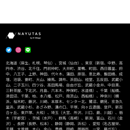
北海道（麻生、札幌、琴似）、宮城（仙台）、東京（新宿、中野、高
円寺、渋谷、北千住、門前仲町、大井町、巣鴨、町田、西日暮里、府
中、八王子、上野、神田、代々木、蒲田、原宿、恵比寿、飯田橋、成
増、池袋、要町、大山、練馬、調布、浜田山、経堂、五反田、武蔵小
山、二子玉川、四ツ谷、高田馬場、自由が丘、武蔵小金井、中目黒、
三軒茶屋、下北沢、月島、六本木、神保町、水道橋）、千葉（船橋、
津田沼、千葉、柏、本八幡、松戸、南流山、西船橋）、神奈川（横
浜、桜木町、藤沢、川崎、本厚木、センター北、鷺沼、鶴見、京急久
里浜、武蔵小杉、あざみ野、溝の口、平塚、向ヶ丘遊園、登戸、新百
合ヶ丘、東戸塚、大和）、埼玉（大宮、所沢、川口、蕨、川越）、栃
木（宇都宮）、茨城（水戸）、群馬（高崎）、新潟、富山、石川（金
沢）、長野（長野、松本）、静岡（静岡、浜松）、愛知（名古屋栄、
千種、大曽根、本山、金山、豊橋、岡崎、御器所、一宮、藤が丘）、