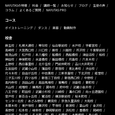
NAYUTASの特徴
料金
講師一覧
お知らせ
ブログ
生徒の声
コラム
よくあるご質問
NAYUTAS PRO
コース
ボイストレーニング
ダンス
楽器
動画制作
校舎
麻生校
札幌大通校
琴似校
仙台駅前校
水戸校
宇都宮校
高崎校
大宮西口校
川口校
蕨校
川越校
所沢校
千葉駅前校
南流山校
松戸校
本八幡校
船橋校
西船橋校
津田沼校
柏校
神田校
神保町校
水道橋校
飯田橋校
月島校
六本木校
上野校
西日暮里校
北千住校
門前仲町校
品川大井町校
五反田校
武蔵小山校
蒲田校
原宿校
恵比寿校
渋谷校
代々木校
自由が丘校
中目黒校
三軒茶屋校
下北沢校
経堂校
二子玉川校
四ツ谷校
新宿三丁目校
新宿西口校
中野校
高円寺校
浜田山校
高田馬場校
巣鴨校
池袋校
要町校
大山校
成増校
練馬校
調布校
府中校
武蔵小金井校
八王子校
町田校
武蔵小杉校
川崎校
溝の口校
向ヶ丘遊園校
登戸校
新百合ヶ丘校
鷺沼校
横浜駅前校
桜木町校
センター北校
あざみ野校
鶴見校
京急久里浜校
大和校
本厚木校
東戸塚校
藤沢校
平塚校
新潟校
富山校
金沢校
長野校
松本校
岐阜校
静岡駅前校
浜松校
豊橋校
岡崎校
刈谷校
金山校
名古屋（栄）校
千種校
大曽根校
本山校