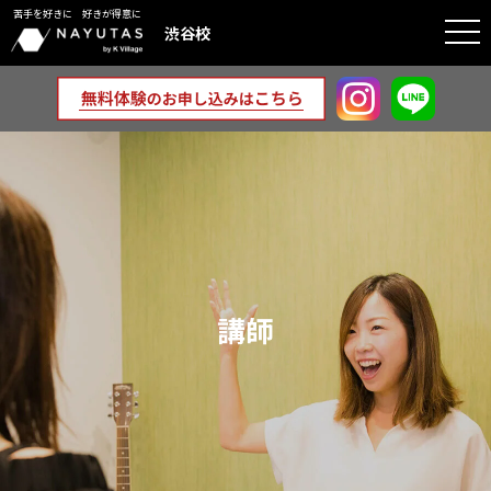
苦手を好きに 好きが得意に
togg
渋谷校
navi
講師