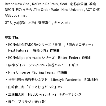
Brand New Vibe , ReFrain ReFrain , ЯeaL , 名称非公開 , 夢喰
NEON ,日乃まそら ,The Order Made , Nine Universe , ACT ONE
AGE , Joanna ,
GTB , yuji(盛山 裕治) , 齊藤真生 , キャメ..etc
参加作品:
・KONAMI GITADORAシリーズ「雷鳴」,「恋のメロディー」
「Next Future」「揺蕩う青」作編曲
・KONAMI pop’n music
シリーズ「Bitter-Ender」作編曲
・原神 ダイバーシティRPG / 渋谷ハル リードギター
・Nine Universe「Spring Tears」作編曲
・神奈川県未病啓発シネアド「Lifestyle Pandemic」BGM制作
・山崎育三郎「ずっと好きだった」MV
・三浦祐太郎「HELLO ~rebirth~」 ギターアレンジ
・舞台「プリラジ」楽曲提供