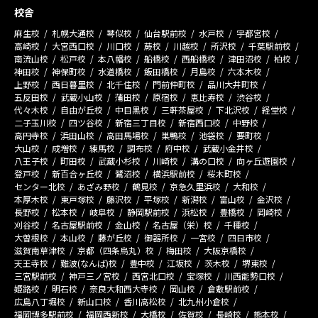
校舎
麻生校
札幌大通校
琴似校
仙台駅前校
水戸校
宇都宮校
高崎校
大宮西口校
川口校
蕨校
川越校
所沢校
千葉駅前校
南流山校
松戸校
本八幡校
船橋校
西船橋校
津田沼校
柏校
神田校
神保町校
水道橋校
飯田橋校
月島校
六本木校
上野校
西日暮里校
北千住校
門前仲町校
品川大井町校
五反田校
武蔵小山校
蒲田校
原宿校
恵比寿校
渋谷校
代々木校
自由が丘校
中目黒校
三軒茶屋校
下北沢校
経堂校
二子玉川校
四ツ谷校
新宿三丁目校
新宿西口校
中野校
高円寺校
浜田山校
高田馬場校
巣鴨校
池袋校
要町校
大山校
成増校
練馬校
調布校
府中校
武蔵小金井校
八王子校
町田校
武蔵小杉校
川崎校
溝の口校
向ヶ丘遊園校
登戸校
新百合ヶ丘校
鷺沼校
横浜駅前校
桜木町校
センター北校
あざみ野校
鶴見校
京急久里浜校
大和校
本厚木校
東戸塚校
藤沢校
平塚校
新潟校
富山校
金沢校
長野校
松本校
岐阜校
静岡駅前校
浜松校
豊橋校
岡崎校
刈谷校
名古屋駅前校
金山校
名古屋（栄）校
千種校
大曽根校
本山校
藤が丘校
御器所校
一宮校
四日市校
滋賀南草津校
京都（四条烏丸）校
梅田校
大阪京橋校
天王寺校
難波(なんば)校
豊中校
江坂校
茨木校
堺東校
三宮駅前校
神戸三ノ宮校
西宮北口校
宝塚校
川西能勢口校
姫路校
明石校
奈良大和西大寺校
岡山校
倉敷駅前校
広島八丁堀校
新山口校
香川高松校
北九州小倉校
福岡博多駅前校
福岡西新校
大橋校
佐賀校
長崎校
熊本校