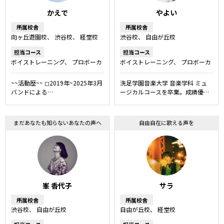
かえで
やよい
所属校舎
所属校舎
向ヶ丘遊園校
渋谷校
経堂校
渋谷校
自由が丘校
担当コース
担当コース
ボイストレーニング
プロボーカ
ボイストレーニング
プロボーカ
ルレッスン
ボーカルレッスン
ルレッスン
ボーカルレッスン
弾き語りレッスン
話し方レッスン
舞台・ミュージ
~~活動歴~~ ◻︎2019年~2025年3月
洗足学園音楽大学 音楽学科 ミュ
カルレッスン
キッズ・ジュニア
バンドによる…
ージカルコースを卒業。成績優…
コース
ダンス
まだあなたも知らないあなたの声へ
自由自在に歌える声を
峯 香代子
サラ
所属校舎
所属校舎
渋谷校
自由が丘校
自由が丘校
経堂校