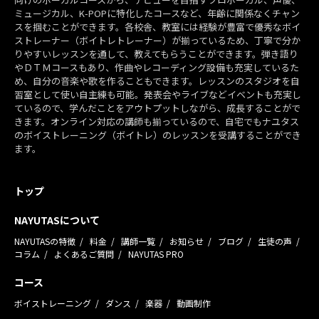
ミュージカル、K-POPに特化したコースなど、年齢に関係なくチャン
スを掴むことができます。各校舎、教室には経験が豊富で優秀なボイ
ストレーナー（ボイトレトレーナー）が揃っているため、丁寧で分か
りやすいレッスンを通して、教えてもらうことができます。弾き語り
やＤＴＭコースもあり、作曲やレコーディング設備も充実しているた
め、自分の音楽や歌を作ることもできます。レッスンのスタジオを自
習室として使い自主練も可能。発表会やライブなどイベントも充実し
ているので、学んだことをアウトプットしながら、成長することがで
きます。オンライン対応の講師も揃っているので、自宅でもナユタス
のボイストレーニング（ボイトレ）のレッスンを受講することができ
ます。
トップ
NAYUTASについて
NAYUTASの特徴
料金
講師一覧
お知らせ
ブログ
生徒の声
コラム
よくあるご質問
NAYUTAS PRO
コース
ボイストレーニング
ダンス
楽器
動画制作