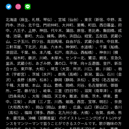
北海道（麻生、札幌、琴似）、宮城（仙台）、東京（新宿、中野、高
円寺、渋谷、北千住、門前仲町、大井町、巣鴨、町田、西日暮里、府
中、八王子、上野、神田、代々木、蒲田、原宿、恵比寿、飯田橋、成
増、池袋、要町、大山、練馬、調布、浜田山、経堂、五反田、武蔵小
山、二子玉川、四ツ谷、高田馬場、自由が丘、武蔵小金井、中目黒、
三軒茶屋、下北沢、月島、六本木、神保町、水道橋）、千葉（船橋、
津田沼、千葉、柏、本八幡、松戸、南流山、西船橋）、神奈川（横
浜、桜木町、藤沢、川崎、本厚木、センター北、鷺沼、鶴見、京急久
里浜、武蔵小杉、あざみ野、溝の口、平塚、向ヶ丘遊園、登戸、新百
合ヶ丘、東戸塚、大和）、埼玉（大宮、所沢、川口、蕨、川越）、栃
木（宇都宮）、茨城（水戸）、群馬（高崎）、新潟、富山、石川（金
沢）、長野（長野、松本）、静岡（静岡、浜松）、愛知（名古屋栄、
千種、大曽根、本山、金山、豊橋、岡崎、刈谷、名古屋駅前、御器
所、一宮、藤が丘）、岐阜、三重（四日市）、滋賀（南草津）、京都
（四条烏丸）、大阪（梅田、天王寺、難波、京橋、茨木、堺東、豊
中、江坂）、兵庫（三ノ宮、川西、姫路、西宮、宝塚、明石）、奈良
（大和西大寺）、岡山（岡山、倉敷）、広島、山口（新山口）、香川
（高松）、福岡（博多、西新、北九州小倉、大橋）、佐賀、長崎、熊
本、鹿児島、沖縄（那覇首里） のボイストレーニング(ボイトレ)やダ
ンスをマンツーマンで習うことができるスクールです。歌が趣味の方
向けのボーカルコースから、デビューを目指すプロボーカル、声優、