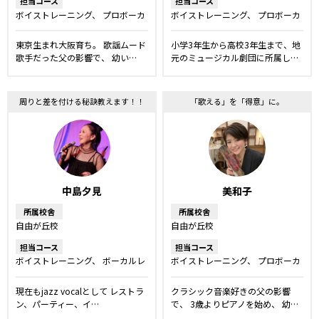
担当コース
担当コース
ボイストレーニング
プロボーカ
ボイストレーニング
プロボーカ
ルレッスン
ボーカルレッスン
ルレッスン
ボーカルレッスン
洋楽・発音矯正レッスン
舞台・ミュージカルレッスン
キ
東京生まれ大阪育ち。 歌謡ムード
小学3年生から高校3年生まで、地
ッズ・ジュニアコース
歌手だった父の影響で、 幼い…
元のミュージカル劇団に所属し…
周りと差を付ける秘訣教えます！！
「歌える」を「得意」に。
中島夕見
美和子
所属校舎
所属校舎
自由が丘校
自由が丘校
担当コース
担当コース
ボイストレーニング
ボーカルレ
ボイストレーニング
プロボーカ
ッスン
洋楽・発音矯正レッスン
ルレッスン
ボーカルレッスン
洋楽・発音矯正レッスン
キッ
現在もjazz vocalとして レストラ
クラシック音楽好きの父の影響
ズ・ジュニアコース
ン、パーティー、イ…
で、 3歳よりピアノを始め、 幼…