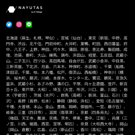
北海道（麻生、札幌、琴似）、宮城（仙台）、東京（新宿、中野、高
円寺、渋谷、北千住、門前仲町、大井町、巣鴨、町田、西日暮里、府
中、八王子、上野、神田、代々木、蒲田、原宿、恵比寿、飯田橋、成
増、池袋、要町、大山、練馬、調布、浜田山、経堂、五反田、武蔵小
山、二子玉川、四ツ谷、高田馬場、自由が丘、武蔵小金井、中目黒、
三軒茶屋、下北沢、月島、六本木、神保町、水道橋）、千葉（船橋、
津田沼、千葉、柏、本八幡、松戸、南流山、西船橋）、神奈川（横
浜、桜木町、藤沢、川崎、本厚木、センター北、鷺沼、鶴見、京急久
里浜、武蔵小杉、あざみ野、溝の口、平塚、向ヶ丘遊園、登戸、新百
合ヶ丘、東戸塚、大和）、埼玉（大宮、所沢、川口、蕨、川越）、栃
木（宇都宮）、茨城（水戸）、群馬（高崎）、新潟、富山、石川（金
沢）、長野（長野、松本）、静岡（静岡、浜松）、愛知（名古屋栄、
千種、大曽根、本山、金山、豊橋、岡崎、御器所、一宮、藤が丘）、
岐阜、三重（四日市）、滋賀（南草津）、京都（四条烏丸）、大阪
（梅田、天王寺、難波、京橋、茨木、堺東、豊中、江坂）、兵庫（三
ノ宮、川西、姫路、西宮、宝塚、明石）、奈良（大和西大寺）、岡山
（岡山、倉敷）、広島、山口（新山口）、香川（高松）、福岡（博