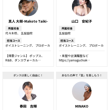
真人 大樹-Makoto Taiki-
山口 安紀子
所属校舎
所属校舎
代々木校
五反田校
五反田校
担当コース
担当コース
ボイストレーニング
プロボーカ
ボイストレーニング
プロボーカ
ルレッスン
ボーカルレッスン
ルレッスン
ボーカルレッスン
洋楽・発音矯正レッスン
キッ
【得意ジャンル】 ポップス、
・来歴や出演履歴など
ズ・ジュニアコース
R&B、ダンスヴォーカル…
https://yamaguchiak…
ダンスは楽しく自由に！
あなたの声で「音」を楽しもう！
春田 吉輝
MINAKO