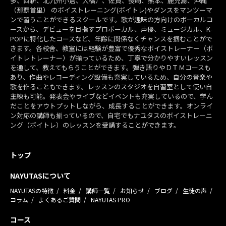
多、西新、北九州小倉、大橋）、佐賀、長崎、熊本、鹿児島、沖縄
（那覇首里） のボイストレーニング(ボイトレ)やダンスをマンツーマ
ンで習うことができるスクールです。歌が趣味の方向けのボーカルコ
ースから、デビューを目指すプロボーカル、声優、ミュージカル、K-
POPに特化したコースなど、年齢に関係なくチャンスを掴むことがで
きます。各校舎、教室には経験が豊富で優秀なボイストレーナー（ボ
イトレトレーナー）が揃っているため、丁寧で分かりやすいレッスン
を通して、教えてもらうことができます。弾き語りやＤＴＭコースも
あり、作曲やレコーディング設備も充実しているため、自分の音楽や
歌を作ることもできます。レッスンのスタジオを自習室として使い自
主練も可能。発表会やライブなどイベントも充実しているので、学ん
だことをアウトプットしながら、成長することができます。オンライ
ン対応の講師も揃っているので、自宅でもナユタスのボイストレーニ
ング（ボイトレ）のレッスンを受講することができます。
トップ
NAYUTASについて
NAYUTASの特徴
料金
講師一覧
お知らせ
ブログ
生徒の声
コラム
よくあるご質問
NAYUTAS PRO
コース