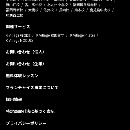
新山口校
香川高松校
北九州小倉校
福岡博多駅前校
福岡西新校
大橋校
佐賀校
長崎校
熊本校
鹿児島中央校
那覇首里校
関連サービス
K Village 韓国語
K Village 韓国留学
K Village Pilates
K Village MODULY
お問い合わせ（個人）
お問い合わせ（企業）
無料体験レッスン
フランチャイズ事業について
採用情報
特定商取引法に基づく表記
プライバシーポリシー