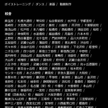
ボイストレーニング
ダンス
楽器
動画制作
校舎
麻生校
札幌大通校
琴似校
仙台駅前校
水戸校
宇都宮校
高崎校
大宮西口校
川口校
蕨校
川越校
所沢校
千葉駅前校
南流山校
松戸校
本八幡校
船橋校
西船橋校
津田沼校
柏校
神田校
神保町校
水道橋校
飯田橋校
月島校
六本木校
上野校
西日暮里校
北千住校
門前仲町校
品川大井町校
五反田校
武蔵小山校
蒲田校
原宿校
恵比寿校
渋谷校
代々木校
自由が丘校
中目黒校
三軒茶屋校
下北沢校
経堂校
二子玉川校
四ツ谷校
新宿三丁目校
新宿西口校
中野校
高円寺校
浜田山校
高田馬場校
巣鴨校
池袋校
要町校
大山校
成増校
練馬校
調布校
府中校
武蔵小金井校
八王子校
町田校
武蔵小杉校
川崎校
溝の口校
向ヶ丘遊園校
登戸校
新百合ヶ丘校
鷺沼校
横浜駅前校
桜木町校
センター北校
あざみ野校
鶴見校
京急久里浜校
大和校
本厚木校
東戸塚校
藤沢校
平塚校
新潟校
富山校
金沢校
長野校
松本校
岐阜校
静岡駅前校
浜松校
豊橋校
岡崎校
刈谷校
金山校
名古屋（栄）校
千種校
大曽根校
本山校
藤が丘校
御器所校
一宮校
四日市校
滋賀南草津校
京都（四条烏丸）校
梅田校
大阪京橋校
天王寺校
難波(なんば)校
豊中校
江坂校
茨木校
堺東校
三宮駅前校
神戸三ノ宮校
西宮北口校
宝塚校
川西能勢口校
姫路校
明石校
奈良大和西大寺校
岡山校
倉敷駅前校
広島八丁堀校