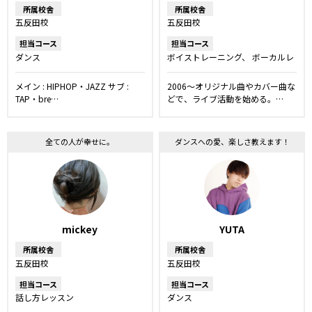
所属校舎
所属校舎
五反田校
五反田校
担当コース
担当コース
ダンス
ボイストレーニング
ボーカルレ
ッスン
話し方レッスン
メイン : HIPHOP・JAZZ サブ :
2006〜オリジナル曲やカバー曲な
TAP・bre…
どで、ライブ活動を始める。…
全ての人が幸せに。
ダンスへの愛、楽しさ教えます！
mickey
YUTA
所属校舎
所属校舎
五反田校
五反田校
担当コース
担当コース
話し方レッスン
ダンス