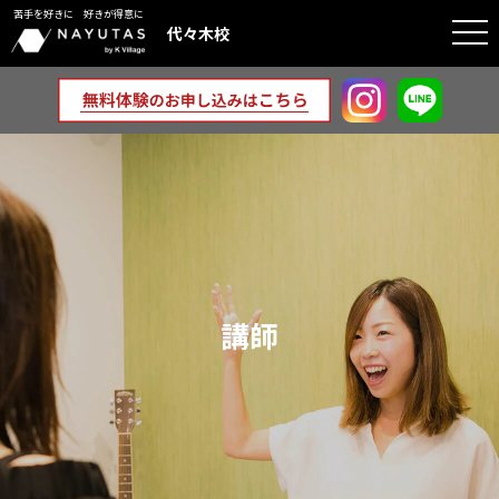
苦手を好きに 好きが得意に
togg
代々木校
navi
講師