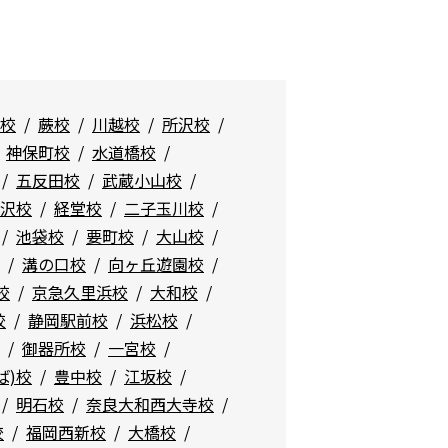
校
蕨校
川越校
所沢校
神保町校
水道橋校
五反田校
武蔵小山校
沢校
経堂校
二子玉川校
池袋校
要町校
大山校
溝の口校
向ヶ丘遊園校
校
京急久里浜校
大和校
校
静岡駅前校
浜松校
御器所校
一宮校
ば)校
豊中校
江坂校
明石校
奈良大和西大寺校
校
福岡西新校
大橋校