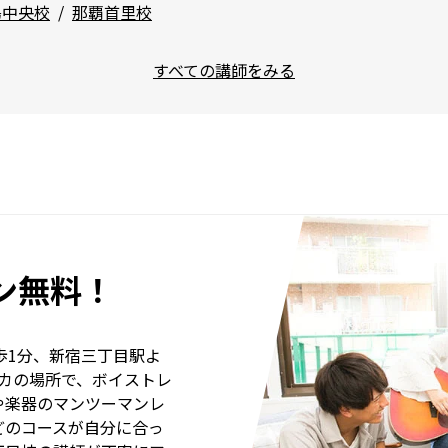
島中央校
那覇首里校
すべての講師をみる
ン無料！
歩1分、新宿三丁目駅よ
カの場所で、ボイストレ
や楽器のマンツーマンレ
どのコースが自分に合っ