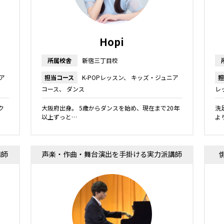
Hopi
所属校舎
新宿三丁目校
ア
担当コース
K-POPレッスン
キッズ・ジュニア
担
コース
ダンス
レ
レ
ク
大阪府出身。 5歳からダンスを始め、現在まで20年
洗
以上ずっと…
よ
講師
声楽・作曲・舞台演出を手掛ける実力派講師