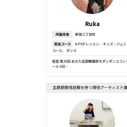
Ruka
所属校舎
新宿三丁目校
担当コース
K-POPレッスン
キッズ・ジュニ
コース
ダンス
経歴 第39回 あきた全国舞踊祭モダンダンスコン
ール 6位…
主題歌歌唱経験を持つ現役アーティスト