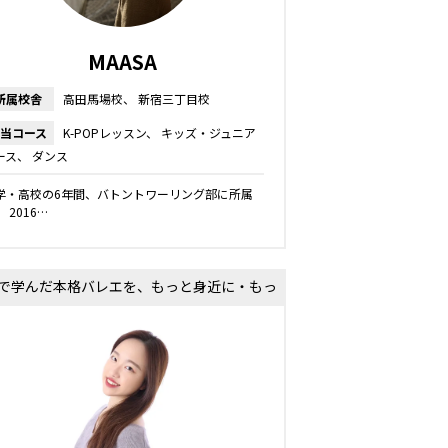
MAASA
所属校舎
高田馬場校
新宿三丁目校
当コース
K-POPレッスン
キッズ・ジュニア
ース
ダンス
学・高校の6年間、バトントワーリング部に所属
 2016…
で学んだ本格バレエを、もっと身近に・もっ
と楽しく！