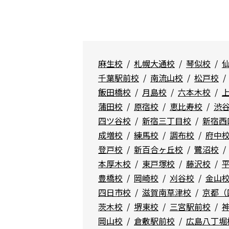
麻生校
札幌大通校
琴似校
千葉駅前校
南流山校
松戸校
飯田橋校
月島校
六本木校
蒲田校
原宿校
恵比寿校
渋
四ツ谷校
新宿三丁目校
新宿西
成増校
練馬校
調布校
府中
登戸校
新百合ヶ丘校
鷺沼校
本厚木校
東戸塚校
藤沢校
豊橋校
岡崎校
刈谷校
金山
四日市校
滋賀南草津校
京都（
茨木校
堺東校
三宮駅前校
岡山校
倉敷駅前校
広島八丁堀