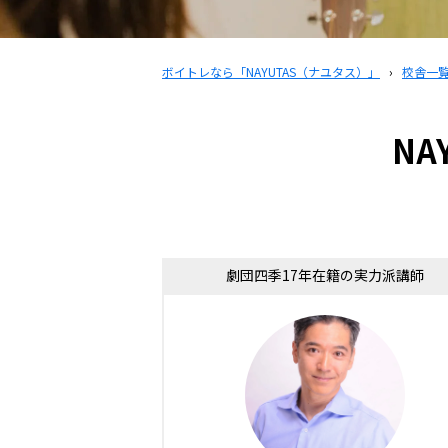
ボイトレなら「NAYUTAS（ナユタス）」
›
校舎一
NA
劇団四季17年在籍の実力派講師