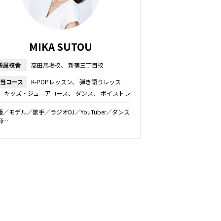
MIKA SUTOU
所属校舎
高田馬場校
新宿三丁目校
当コース
K-POPレッスン
弾き語りレッス
キッズ・ジュニアコース
ダンス
ボイストレ
ニング
プロボーカルレッスン
ボーカルレッス
優／モデル／歌手／ラジオDJ／YouTuber／ダンス
話し方レッスン
師…