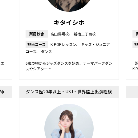
キタイシホ
所属校舎
高田馬場校
新宿三丁目校
担当コース
K-POPレッスン
キッズ・ジュニア
担
コース
ダンス
レエ
6歳の頃からジャズダンスを始め、テーマパークダン
【
スやシアター…
KI
師
ダンス歴20年以上・USJ・世界陸上出演経験