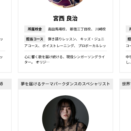
宮西 良治
所属校舎
高田馬場校
新宿三丁目校
川崎校
ッ
担当コース
弾き語りレッスン
キッズ・ジュニ
担
アコース
ボイストレーニング
プロボーカルレッ
コ
スン
ボーカルレッスン
話し方レッスン
K-POP
ッ
心に響く歌を届け続ける、現役シンガーソングライ
中
レッスン
ター。 オリジ…
し、
師
夢を届けるテーマパークダンスのスペシャリスト
世界