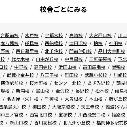
校舎ごとにみる
仙台駅前校
水戸校
宇都宮校
高崎校
大宮西口校
川口
本八幡校
船橋校
西船橋校
津田沼校
柏校
神田校
上野校
西日暮里校
北千住校
門前仲町校
品川大井町校
谷校
代々木校
自由が丘校
中目黒校
三軒茶屋校
下北
口校
中野校
高円寺校
浜田山校
高田馬場校
巣鴨校
校
武蔵小金井校
八王子校
町田校
武蔵小杉校
川崎校
横浜駅前校
桜木町校
センター北校
あざみ野校
鶴見
平塚校
新潟校
富山校
金沢校
長野校
松本校
岐阜
校
名古屋（栄）校
千種校
大曽根校
本山校
藤が丘校
四条烏丸）校
梅田校
大阪京橋校
天王寺校
難波(なん
神戸三ノ宮校
西宮北口校
宝塚校
川西能勢口校
姫路校
校
新山口校
香川高松校
北九州小倉校
福岡博多駅前