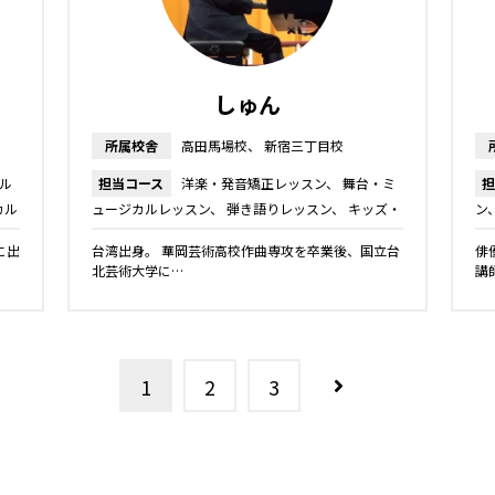
しゅん
所属校舎
高田馬場校
新宿三丁目校
ル
担当コース
洋楽・発音矯正レッスン
舞台・ミ
担
カル
ュージカルレッスン
弾き語りレッスン
キッズ・
ン
ジュニアコース
キッズ・ジュニア楽器コース
ボ
ー
に出
台湾出身。 華岡芸術高校作曲専攻を卒業後、国立台
俳
イストレーニング
プロボーカルレッスン
ボーカ
ン
北芸術大学に…
講
ルレッスン
ピアノ教室
1
2
3