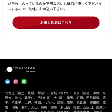
が自分に合っているのか不明な方にも講師が優しくアドバイ
スするので、気軽にお申込み下さい。
お申し込みはこちら
北海道（麻生、札幌、琴似）、宮城（仙台）、東京（新宿、中野、高
円寺、渋谷、北千住、門前仲町、大井町、巣鴨、町田、西日暮里、府
中、八王子、上野、神田、代々木、蒲田、原宿、恵比寿、飯田橋、成
増、池袋、要町、大山、練馬、調布、浜田山、経堂、五反田、武蔵小
山、二子玉川、四ツ谷、高田馬場、自由が丘、武蔵小金井、中目黒、