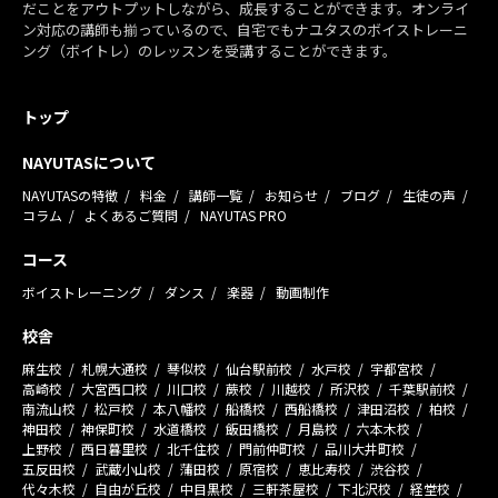
だことをアウトプットしながら、成長することができます。オンライ
ン対応の講師も揃っているので、自宅でもナユタスのボイストレーニ
ング（ボイトレ）のレッスンを受講することができます。
トップ
NAYUTASについて
NAYUTASの特徴
料金
講師一覧
お知らせ
ブログ
生徒の声
コラム
よくあるご質問
NAYUTAS PRO
コース
ボイストレーニング
ダンス
楽器
動画制作
校舎
麻生校
札幌大通校
琴似校
仙台駅前校
水戸校
宇都宮校
高崎校
大宮西口校
川口校
蕨校
川越校
所沢校
千葉駅前校
南流山校
松戸校
本八幡校
船橋校
西船橋校
津田沼校
柏校
神田校
神保町校
水道橋校
飯田橋校
月島校
六本木校
上野校
西日暮里校
北千住校
門前仲町校
品川大井町校
五反田校
武蔵小山校
蒲田校
原宿校
恵比寿校
渋谷校
代々木校
自由が丘校
中目黒校
三軒茶屋校
下北沢校
経堂校