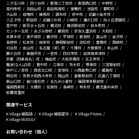
二子玉川校
四ツ谷校
新宿三丁目校
新宿西口校
中野校
高円寺校
浜田山校
高田馬場校
巣鴨校
池袋校
要町校
大山校
成増校
練馬校
調布校
府中校
武蔵小金井校
八王子校
町田校
武蔵小杉校
川崎校
溝の口校
向ヶ丘遊園校
登戸校
新百合ヶ丘校
鷺沼校
横浜駅前校
桜木町校
センター北校
あざみ野校
鶴見校
京急久里浜校
大和校
本厚木校
東戸塚校
藤沢校
平塚校
新潟校
富山校
金沢校
長野校
松本校
岐阜校
静岡駅前校
浜松校
豊橋校
岡崎校
刈谷校
金山校
名古屋（栄）校
千種校
大曽根校
本山校
藤が丘校
御器所校
一宮校
四日市校
滋賀南草津校
京都（四条烏丸）校
梅田校
大阪京橋校
天王寺校
難波(なんば)校
豊中校
江坂校
茨木校
堺東校
三宮駅前校
神戸三ノ宮校
西宮北口校
宝塚校
川西能勢口校
姫路校
明石校
奈良大和西大寺校
岡山校
倉敷駅前校
広島八丁堀校
新山口校
香川高松校
北九州小倉校
福岡博多駅前校
福岡西新校
大橋校
佐賀校
長崎校
熊本校
鹿児島中央校
那覇首里校
関連サービス
K Village 韓国語
K Village 韓国留学
K Village Pilates
K Village MODULY
お問い合わせ（個人）