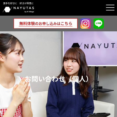
苦手を好きに 好きが得意に
togg
navi
お問い合わせ（個人）