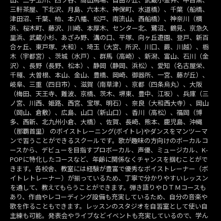
三軒茶屋、下北沢、月島、六本木、神保町、水道橋）、千葉（船橋、
津田沼、千葉、柏、本八幡、松戸、南流山、西船橋）、神奈川（横
浜、桜木町、藤沢、川崎、本厚木、センター北、鷺沼、鶴見、京急久
里浜、武蔵小杉、あざみ野、溝の口、平塚、向ヶ丘遊園、登戸、新百
合ヶ丘、東戸塚、大和）、埼玉（大宮、所沢、川口、蕨、川越）、栃
木（宇都宮）、茨城（水戸）、群馬（高崎）、新潟、富山、石川（金
沢）、長野（長野、松本）、静岡（静岡、浜松）、愛知（名古屋栄、
千種、大曽根、本山、金山、豊橋、岡崎、御器所、一宮、藤が丘）、
岐阜、三重（四日市）、滋賀（南草津）、京都（四条烏丸）、大阪
（梅田、天王寺、難波、京橋、茨木、堺東、豊中、江坂）、兵庫（三
ノ宮、川西、姫路、西宮、宝塚、明石）、奈良（大和西大寺）、岡山
（岡山、倉敷）、広島、山口（新山口）、香川（高松）、福岡（博
多、西新、北九州小倉、大橋）、佐賀、長崎、熊本、鹿児島、沖縄
（那覇首里） のボイストレーニング(ボイトレ)やダンスをマンツーマ
ンで習うことができるスクールです。歌が趣味の方向けのボーカルコ
ースから、デビューを目指すプロボーカル、声優、ミュージカル、K-
POPに特化したコースなど、年齢に関係なくチャンスを掴むことがで
きます。各校舎、教室には経験が豊富で優秀なボイストレーナー（ボ
イトレトレーナー）が揃っているため、丁寧で分かりやすいレッスン
を通して、教えてもらうことができます。弾き語りやＤＴＭコースも
あり、作曲やレコーディング設備も充実しているため、自分の音楽や
歌を作ることもできます。レッスンのスタジオを自習室として使い自
主練も可能。発表会やライブなどイベントも充実しているので、学ん