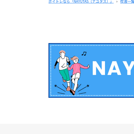
ボイトレなら「NAYUTAS（ナユタス）」
›
校舎一