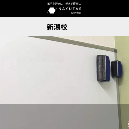
苦手を好きに 好きが得意に
新潟校