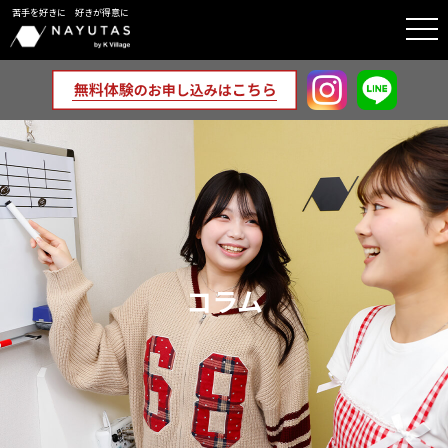
苦手を好きに 好きが得意に
togg
navi
コラム