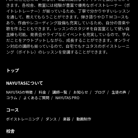
きます。各校舎、教室には経験が豊富で優秀なボイストレーナー（ボ
イトレトレーナー）が揃っているため、丁寧で分かりやすいレッスン
を通して、教えてもらうことができます。弾き語りやＤＴＭコースも
あり、作曲やレコーディング設備も充実しているため、自分の音楽や
歌を作ることもできます。レッスンのスタジオを自習室として使い自
主練も可能。発表会やライブなどイベントも充実しているので、学ん
だことをアウトプットしながら、成長することができます。オンライ
ン対応の講師も揃っているので、自宅でもナユタスのボイストレーニ
ング（ボイトレ）のレッスンを受講することができます。
トップ
NAYUTASについて
NAYUTASの特徴
料金
講師一覧
お知らせ
ブログ
生徒の声
コラム
よくあるご質問
NAYUTAS PRO
コース
ボイストレーニング
ダンス
楽器
動画制作
校舎