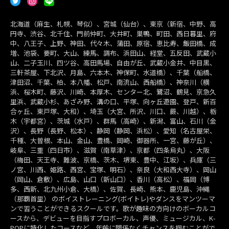
北海道（麻生、札幌、琴似）、宮城（仙台）、東京（新宿、中野、高
円寺、渋谷、北千住、門前仲町、大井町、巣鴨、町田、西日暮里、府
中、八王子、上野、神田、代々木、蒲田、原宿、恵比寿、飯田橋、成
増、池袋、要町、大山、練馬、調布、浜田山、経堂、五反田、武蔵小
山、二子玉川、四ツ谷、高田馬場、自由が丘、武蔵小金井、中目黒、
三軒茶屋、下北沢、月島、六本木、神保町、水道橋）、千葉（船橋、
津田沼、千葉、柏、本八幡、松戸、南流山、西船橋）、神奈川（横
浜、桜木町、藤沢、川崎、本厚木、センター北、鷺沼、鶴見、京急久
里浜、武蔵小杉、あざみ野、溝の口、平塚、向ヶ丘遊園、登戸、新百
合ヶ丘、東戸塚、大和）、埼玉（大宮、所沢、川口、蕨、川越）、栃
木（宇都宮）、茨城（水戸）、群馬（高崎）、新潟、富山、石川（金
沢）、長野（長野、松本）、静岡（静岡、浜松）、愛知（名古屋栄、
千種、大曽根、本山、金山、豊橋、岡崎、御器所、一宮、藤が丘）、
岐阜、三重（四日市）、滋賀（南草津）、京都（四条烏丸）、大阪
（梅田、天王寺、難波、京橋、茨木、堺東、豊中、江坂）、兵庫（三
ノ宮、川西、姫路、西宮、宝塚、明石）、奈良（大和西大寺）、岡山
（岡山、倉敷）、広島、山口（新山口）、香川（高松）、福岡（博
多、西新、北九州小倉、大橋）、佐賀、長崎、熊本、鹿児島、沖縄
（那覇首里） のボイストレーニング(ボイトレ)やダンスをマンツーマ
ンで習うことができるスクールです。歌が趣味の方向けのボーカルコ
ースから、デビューを目指すプロボーカル、声優、ミュージカル、K-
POPに特化したコースなど、年齢に関係なくチャンスを掴むことがで