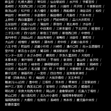
麻生校
札幌大通校
琴似校
仙台駅前校
水戸校
宇都宮校
高崎校
大宮西口校
川口校
蕨校
川越校
所沢校
千葉駅前校
南流山校
松戸校
本八幡校
船橋校
西船橋校
津田沼校
柏校
神田校
神保町校
水道橋校
飯田橋校
月島校
六本木校
上野校
西日暮里校
北千住校
門前仲町校
品川大井町校
五反田校
武蔵小山校
蒲田校
原宿校
恵比寿校
渋谷校
代々木校
自由が丘校
中目黒校
三軒茶屋校
下北沢校
経堂校
二子玉川校
四ツ谷校
新宿三丁目校
新宿西口校
中野校
高円寺校
浜田山校
高田馬場校
巣鴨校
池袋校
要町校
大山校
成増校
練馬校
調布校
府中校
武蔵小金井校
八王子校
町田校
武蔵小杉校
川崎校
溝の口校
向ヶ丘遊園校
登戸校
新百合ヶ丘校
鷺沼校
横浜駅前校
桜木町校
センター北校
あざみ野校
鶴見校
京急久里浜校
大和校
本厚木校
東戸塚校
藤沢校
平塚校
新潟校
富山校
金沢校
長野校
松本校
岐阜校
静岡駅前校
浜松校
豊橋校
岡崎校
刈谷校
金山校
名古屋（栄）校
千種校
大曽根校
本山校
藤が丘校
御器所校
一宮校
四日市校
滋賀南草津校
京都（四条烏丸）校
梅田校
大阪京橋校
天王寺校
難波(なんば)校
豊中校
江坂校
茨木校
堺東校
三宮駅前校
神戸三ノ宮校
西宮北口校
宝塚校
川西能勢口校
姫路校
明石校
奈良大和西大寺校
岡山校
倉敷駅前校
広島八丁堀校
新山口校
香川高松校
北九州小倉校
福岡博多駅前校
福岡西新校
大橋校
佐賀校
長崎校
熊本校
鹿児島中央校
那覇首里校