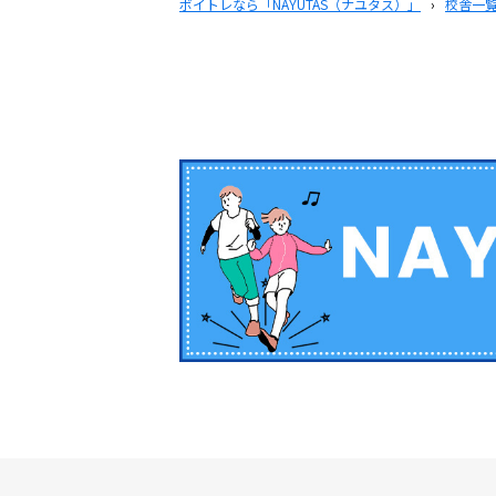
ボイトレなら「NAYUTAS（ナユタス）」
›
校舎一