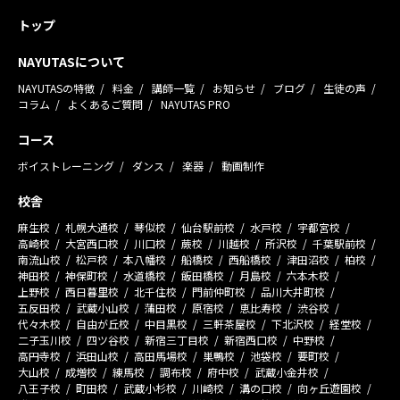
トップ
NAYUTASについて
NAYUTASの特徴
料金
講師一覧
お知らせ
ブログ
生徒の声
コラム
よくあるご質問
NAYUTAS PRO
コース
ボイストレーニング
ダンス
楽器
動画制作
校舎
麻生校
札幌大通校
琴似校
仙台駅前校
水戸校
宇都宮校
高崎校
大宮西口校
川口校
蕨校
川越校
所沢校
千葉駅前校
南流山校
松戸校
本八幡校
船橋校
西船橋校
津田沼校
柏校
神田校
神保町校
水道橋校
飯田橋校
月島校
六本木校
上野校
西日暮里校
北千住校
門前仲町校
品川大井町校
五反田校
武蔵小山校
蒲田校
原宿校
恵比寿校
渋谷校
代々木校
自由が丘校
中目黒校
三軒茶屋校
下北沢校
経堂校
二子玉川校
四ツ谷校
新宿三丁目校
新宿西口校
中野校
高円寺校
浜田山校
高田馬場校
巣鴨校
池袋校
要町校
大山校
成増校
練馬校
調布校
府中校
武蔵小金井校
八王子校
町田校
武蔵小杉校
川崎校
溝の口校
向ヶ丘遊園校