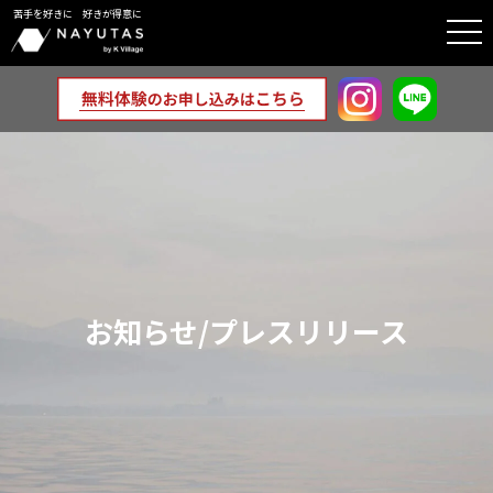
苦手を好きに 好きが得意に
togg
navi
お知らせ/プレスリリース