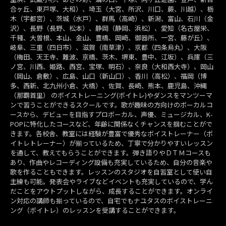
合ヶ丘、東戸塚、大和）、埼玉（大宮、所沢、川口、蕨、川越）、栃
木（宇都宮）、茨城（水戸）、群馬（高崎）、新潟、富山、石川（金
沢）、長野（長野、松本）、静岡（静岡、浜松）、愛知（名古屋栄、
千種、大曽根、本山、金山、豊橋、岡崎、御器所、一宮、藤が丘）、
岐阜、三重（四日市）、滋賀（南草津）、京都（四条烏丸）、大阪
（梅田、天王寺、難波、京橋、茨木、堺東、豊中、江坂）、兵庫（三
ノ宮、川西、姫路、西宮、宝塚、明石）、奈良（大和西大寺）、岡山
（岡山、倉敷）、広島、山口（新山口）、香川（高松）、福岡（博
多、西新、北九州小倉、大橋）、佐賀、長崎、熊本、鹿児島、沖縄
（那覇首里） のボイストレーニング(ボイトレ)やダンスをマンツーマ
ンで習うことができるスクールです。歌が趣味の方向けのボーカルコ
ースから、デビューを目指すプロボーカル、声優、ミュージカル、K-
POPに特化したコースなど、年齢に関係なくチャンスを掴むことがで
きます。各校舎、教室には経験が豊富で優秀なボイストレーナー（ボ
イトレトレーナー）が揃っているため、丁寧で分かりやすいレッスン
を通して、教えてもらうことができます。弾き語りやＤＴＭコースも
あり、作曲やレコーディング設備も充実しているため、自分の音楽や
歌を作ることもできます。レッスンのスタジオを自習室として使い自
主練も可能。発表会やライブなどイベントも充実しているので、学ん
だことをアウトプットしながら、成長することができます。オンライ
ン対応の講師も揃っているので、自宅でもナユタスのボイストレーニ
ング（ボイトレ）のレッスンを受講することができます。