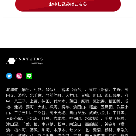
お申し込みはこちら
北海道（麻生、札幌、琴似）、宮城（仙台）、東京（新宿、中野、高
円寺、渋谷、北千住、門前仲町、大井町、巣鴨、町田、西日暮里、府
中、八王子、上野、神田、代々木、蒲田、原宿、恵比寿、飯田橋、成
増、池袋、要町、大山、練馬、調布、浜田山、経堂、五反田、武蔵小
山、二子玉川、四ツ谷、高田馬場、自由が丘、武蔵小金井、中目黒、
三軒茶屋、下北沢、月島、六本木、神保町、水道橋）、千葉（船橋、
津田沼、千葉、柏、本八幡、松戸、南流山、西船橋）、神奈川（横
浜、桜木町、藤沢、川崎、本厚木、センター北、鷺沼、鶴見、京急久
里浜、武蔵小杉、あざみ野、溝の口、平塚、向ヶ丘遊園、登戸、新百