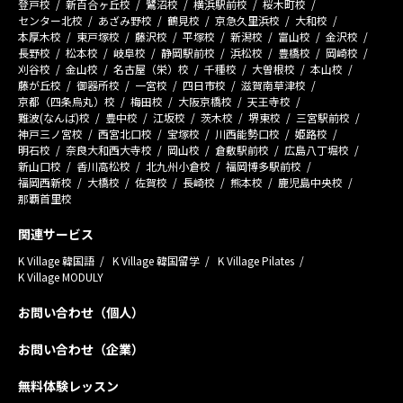
登戸校
新百合ヶ丘校
鷺沼校
横浜駅前校
桜木町校
センター北校
あざみ野校
鶴見校
京急久里浜校
大和校
本厚木校
東戸塚校
藤沢校
平塚校
新潟校
富山校
金沢校
長野校
松本校
岐阜校
静岡駅前校
浜松校
豊橋校
岡崎校
刈谷校
金山校
名古屋（栄）校
千種校
大曽根校
本山校
藤が丘校
御器所校
一宮校
四日市校
滋賀南草津校
京都（四条烏丸）校
梅田校
大阪京橋校
天王寺校
難波(なんば)校
豊中校
江坂校
茨木校
堺東校
三宮駅前校
神戸三ノ宮校
西宮北口校
宝塚校
川西能勢口校
姫路校
明石校
奈良大和西大寺校
岡山校
倉敷駅前校
広島八丁堀校
新山口校
香川高松校
北九州小倉校
福岡博多駅前校
福岡西新校
大橋校
佐賀校
長崎校
熊本校
鹿児島中央校
那覇首里校
関連サービス
K Village 韓国語
K Village 韓国留学
K Village Pilates
K Village MODULY
お問い合わせ（個人）
お問い合わせ（企業）
無料体験レッスン