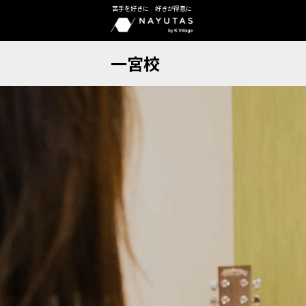
苦手を好きに 好きが得意に
一宮校