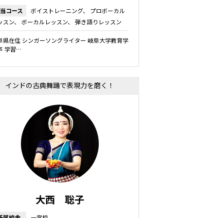
当コース
ボイストレーニング
プロボーカル
ッスン
ボーカルレッスン
弾き語りレッスン
阜県在住 シンガーソングライター 岐阜大学教育学
卒 学習…
インドの古典舞踊で表現力を磨く！
大西 聡子
所属校舎
一宮校