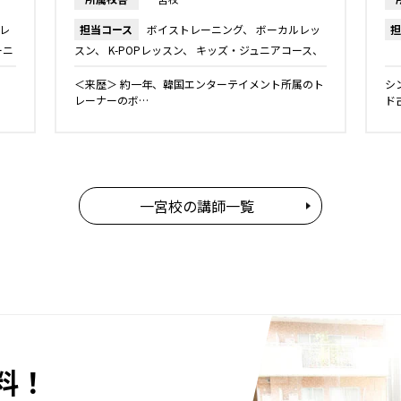
レ
担当コース
ボイストレーニング
ボーカルレッ
担
ーニ
スン
K-POPレッスン
キッズ・ジュニアコース
ダンス
＜来歴＞ 約一年、韓国エンターテイメント所属のト
シ
レーナーのボ…
ド
一宮校の講師一覧
料！