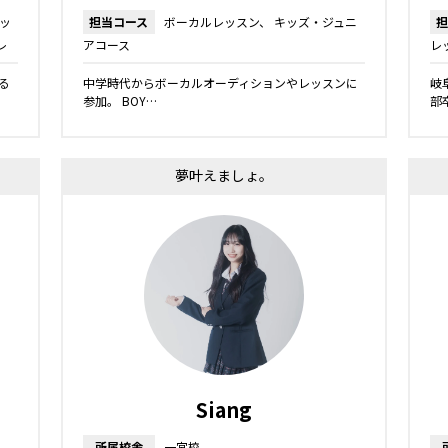
ッ
担当コース
ボーカルレッスン
キッズ・ジュニ
担
レ
アコース
レ
キッ
る
中学時代からボーカルオーディションやレッスンに
岐
参加。 BOY…
部
夢叶えましょ。
Siang
所属校舎
一宮校