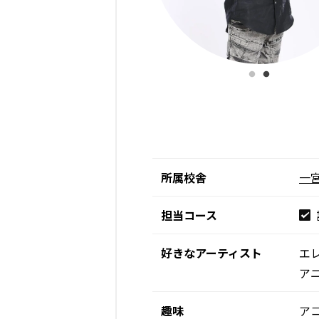
所属校舎
一
担当コース
好きなアーティスト
エ
ア
趣味
ア