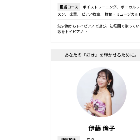
担当コース
ボイストレーニング
ボーカルレ
スン
楽器
ピアノ教室
舞台・ミュージカル
ッスン
K-POPレッスン
弾き語りレッスン
幼少期からトイピアノで遊び、幼稚園で歌ってい
ズ・ジュニアコース
歌をトイピアノ…
あなたの『好き』を輝かせるために。
毎日の声をもっと楽に、心地よく。
伊藤 倫子
所属校舎
一宮校