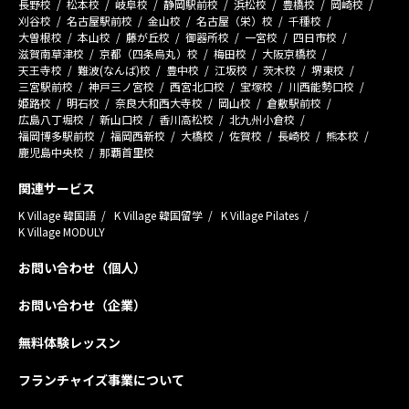
長野校
松本校
岐阜校
静岡駅前校
浜松校
豊橋校
岡崎校
刈谷校
名古屋駅前校
金山校
名古屋（栄）校
千種校
大曽根校
本山校
藤が丘校
御器所校
一宮校
四日市校
滋賀南草津校
京都（四条烏丸）校
梅田校
大阪京橋校
天王寺校
難波(なんば)校
豊中校
江坂校
茨木校
堺東校
三宮駅前校
神戸三ノ宮校
西宮北口校
宝塚校
川西能勢口校
姫路校
明石校
奈良大和西大寺校
岡山校
倉敷駅前校
広島八丁堀校
新山口校
香川高松校
北九州小倉校
福岡博多駅前校
福岡西新校
大橋校
佐賀校
長崎校
熊本校
鹿児島中央校
那覇首里校
関連サービス
K Village 韓国語
K Village 韓国留学
K Village Pilates
K Village MODULY
お問い合わせ（個人）
お問い合わせ（企業）
無料体験レッスン
フランチャイズ事業について