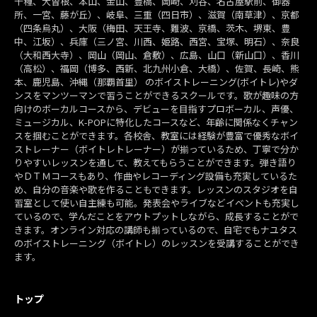
千種、大曽根、本山、金山、豊橋、岡崎、刈谷、名古屋駅前、御器
所、一宮、藤が丘）、岐阜、三重（四日市）、滋賀（南草津）、京都
（四条烏丸）、大阪（梅田、天王寺、難波、京橋、茨木、堺東、豊
中、江坂）、兵庫（三ノ宮、川西、姫路、西宮、宝塚、明石）、奈良
（大和西大寺）、岡山（岡山、倉敷）、広島、山口（新山口）、香川
（高松）、福岡（博多、西新、北九州小倉、大橋）、佐賀、長崎、熊
本、鹿児島、沖縄（那覇首里） のボイストレーニング(ボイトレ)やダ
ンスをマンツーマンで習うことができるスクールです。歌が趣味の方
向けのボーカルコースから、デビューを目指すプロボーカル、声優、
ミュージカル、K-POPに特化したコースなど、年齢に関係なくチャン
スを掴むことができます。各校舎、教室には経験が豊富で優秀なボイ
ストレーナー（ボイトレトレーナー）が揃っているため、丁寧で分か
りやすいレッスンを通して、教えてもらうことができます。弾き語り
やＤＴＭコースもあり、作曲やレコーディング設備も充実しているた
め、自分の音楽や歌を作ることもできます。レッスンのスタジオを自
習室として使い自主練も可能。発表会やライブなどイベントも充実し
ているので、学んだことをアウトプットしながら、成長することがで
きます。オンライン対応の講師も揃っているので、自宅でもナユタス
のボイストレーニング（ボイトレ）のレッスンを受講することができ
ます。
トップ