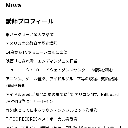
Miwa
講師プロフィール
米バークリー音楽大学卒業
アメリカ声楽教育学認定講師
14歳からTVやミュージカルに出演
映画「ちぎれ雲」エンディング曲を担当
ニューヨーク・ブロードウェイダンスセンターで経験を積む
アニソン、ゲーム音楽、アイドルグループ等の歌唱、英語訳詞、
作詞を提供
アイドルpredia”壊れた愛の果てに”で オリコン4位、Billboard
JAPAN 3位にチャートイン
作詞家として日本クラウン・シングルヒット賞受賞
T-TOC RECORDSベストボーカル賞受賞
メジャーアルバムで音楽之友社、月刊誌『Stereo』の『ステレオ