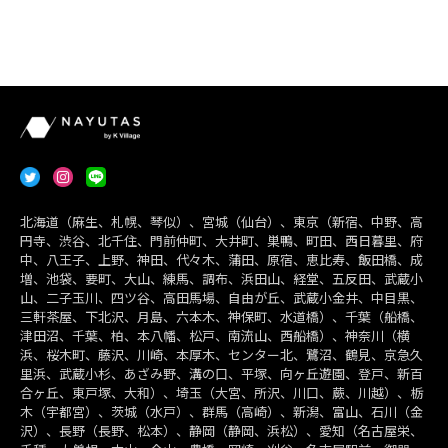
北海道（麻生、札幌、琴似）、宮城（仙台）、東京（新宿、中野、高
円寺、渋谷、北千住、門前仲町、大井町、巣鴨、町田、西日暮里、府
中、八王子、上野、神田、代々木、蒲田、原宿、恵比寿、飯田橋、成
増、池袋、要町、大山、練馬、調布、浜田山、経堂、五反田、武蔵小
山、二子玉川、四ツ谷、高田馬場、自由が丘、武蔵小金井、中目黒、
三軒茶屋、下北沢、月島、六本木、神保町、水道橋）、千葉（船橋、
津田沼、千葉、柏、本八幡、松戸、南流山、西船橋）、神奈川（横
浜、桜木町、藤沢、川崎、本厚木、センター北、鷺沼、鶴見、京急久
里浜、武蔵小杉、あざみ野、溝の口、平塚、向ヶ丘遊園、登戸、新百
合ヶ丘、東戸塚、大和）、埼玉（大宮、所沢、川口、蕨、川越）、栃
木（宇都宮）、茨城（水戸）、群馬（高崎）、新潟、富山、石川（金
沢）、長野（長野、松本）、静岡（静岡、浜松）、愛知（名古屋栄、