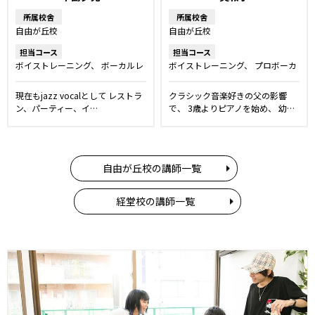
所属校舎
所属校舎
自由が丘校
自由が丘校
担当コース
担当コース
ボイストレーニング
ボーカルレ
ボイストレーニング
プロボーカ
ッスン
洋楽・発音矯正レッスン
ルレッスン
ボーカルレッスン
洋楽・発音矯正レッスン
キッ
現在もjazz vocalとして レストラ
クラシック音楽好きの父の影響
ズ・ジュニアコース
ン、パーティー、イ…
で、 3歳よりピアノを始め、 幼…
自由が丘校の講師一覧
経堂校の講師一覧