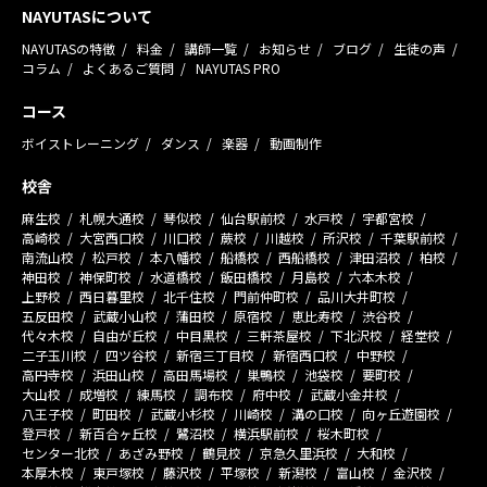
NAYUTASについて
NAYUTASの特徴
料金
講師一覧
お知らせ
ブログ
生徒の声
コラム
よくあるご質問
NAYUTAS PRO
コース
ボイストレーニング
ダンス
楽器
動画制作
校舎
麻生校
札幌大通校
琴似校
仙台駅前校
水戸校
宇都宮校
高崎校
大宮西口校
川口校
蕨校
川越校
所沢校
千葉駅前校
南流山校
松戸校
本八幡校
船橋校
西船橋校
津田沼校
柏校
神田校
神保町校
水道橋校
飯田橋校
月島校
六本木校
上野校
西日暮里校
北千住校
門前仲町校
品川大井町校
五反田校
武蔵小山校
蒲田校
原宿校
恵比寿校
渋谷校
代々木校
自由が丘校
中目黒校
三軒茶屋校
下北沢校
経堂校
二子玉川校
四ツ谷校
新宿三丁目校
新宿西口校
中野校
高円寺校
浜田山校
高田馬場校
巣鴨校
池袋校
要町校
大山校
成増校
練馬校
調布校
府中校
武蔵小金井校
八王子校
町田校
武蔵小杉校
川崎校
溝の口校
向ヶ丘遊園校
登戸校
新百合ヶ丘校
鷺沼校
横浜駅前校
桜木町校
センター北校
あざみ野校
鶴見校
京急久里浜校
大和校
本厚木校
東戸塚校
藤沢校
平塚校
新潟校
富山校
金沢校