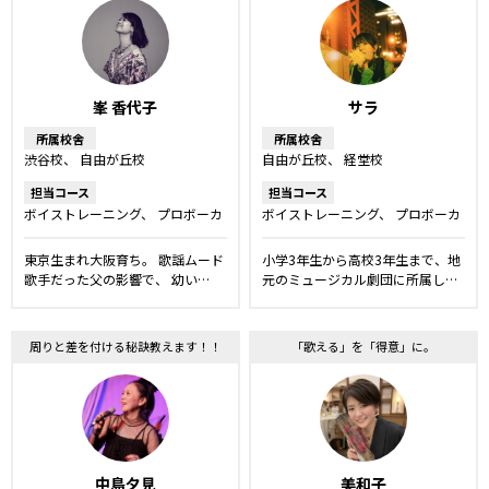
峯 香代子
サラ
所属校舎
所属校舎
渋谷校
自由が丘校
自由が丘校
経堂校
担当コース
担当コース
ボイストレーニング
プロボーカ
ボイストレーニング
プロボーカ
ルレッスン
ボーカルレッスン
ルレッスン
ボーカルレッスン
洋楽・発音矯正レッスン
舞台・ミュージカルレッスン
キ
東京生まれ大阪育ち。 歌謡ムード
小学3年生から高校3年生まで、地
ッズ・ジュニアコース
歌手だった父の影響で、 幼い…
元のミュージカル劇団に所属し…
周りと差を付ける秘訣教えます！！
「歌える」を「得意」に。
中島夕見
美和子