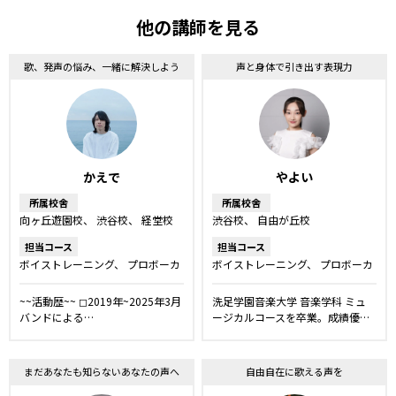
他の講師を見る
歌、発声の悩み、一緒に解決しよう
声と身体で引き出す表現力
かえで
やよい
所属校舎
所属校舎
向ヶ丘遊園校
渋谷校
経堂校
渋谷校
自由が丘校
担当コース
担当コース
ボイストレーニング
プロボーカ
ボイストレーニング
プロボーカ
ルレッスン
ボーカルレッスン
ルレッスン
ボーカルレッスン
弾き語りレッスン
話し方レッスン
舞台・ミュージ
~~活動歴~~ ◻︎2019年~2025年3月
洗足学園音楽大学 音楽学科 ミュ
カルレッスン
キッズ・ジュニア
バンドによる…
ージカルコースを卒業。成績優…
コース
ダンス
まだあなたも知らないあなたの声へ
自由自在に歌える声を