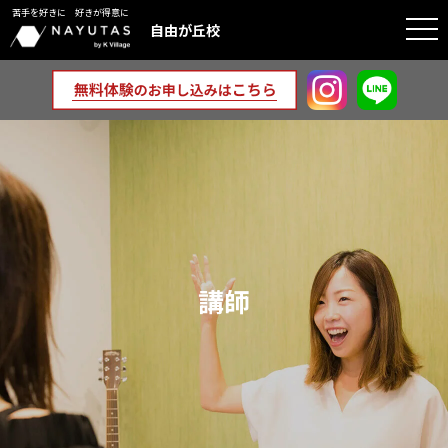
苦手を好きに 好きが得意に
togg
自由が丘校
navi
講師