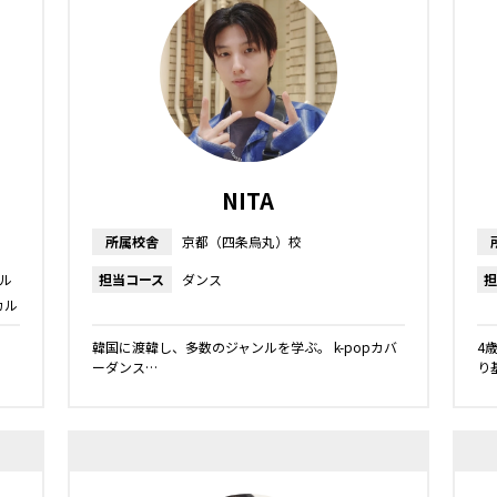
NITA
所属校舎
京都（四条烏丸）校
ル
担当コース
ダンス
担
カル
」
韓国に渡韓し、多数のジャンルを学ぶ。 k-popカバ
4
ーダンス…
り