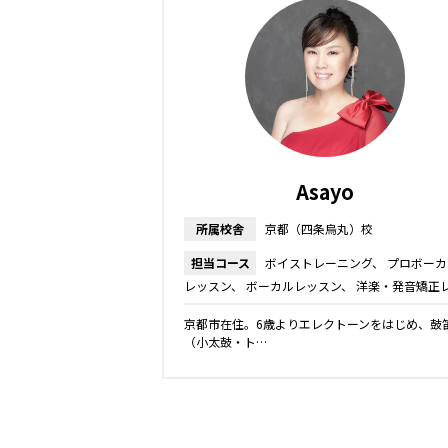
Asayo
所属校舎
京都（四条烏丸）校
担当コース
ボイストレーニング
プロボーカ
レッスン
ボーカルレッスン
洋楽・発音矯正
スン
話し方レッスン
舞台・ミュージカルレ
京都市在住。6歳よりエレクトーンをはじめ、鼓
ン
声優レッスン
キッズ・ジュニアコース
（小太鼓・ト…