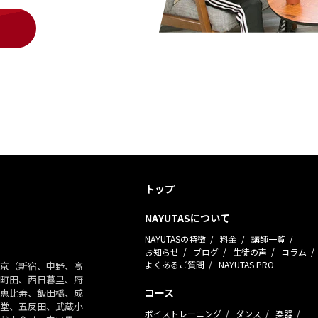
トップ
NAYUTASについて
NAYUTASの特徴
料金
講師一覧
お知らせ
ブログ
生徒の声
コラム
よくあるご質問
NAYUTAS PRO
京（新宿、中野、高
町田、西日暮里、府
コース
恵比寿、飯田橋、成
堂、五反田、武蔵小
ボイストレーニング
ダンス
楽器