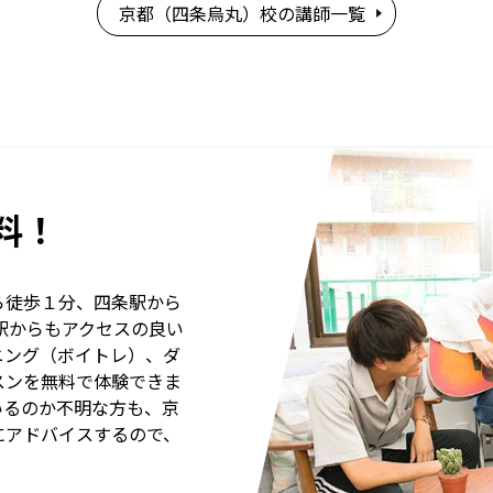
京都（四条烏丸）校の講師一覧
料！
ら徒歩１分、四条駅から
駅からもアクセスの良い
ニング（ボイトレ）、ダ
スンを無料で体験できま
いるのか不明な方も、京
にアドバイスするので、