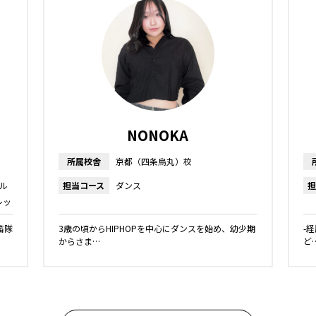
NONOKA
所属校舎
京都（四条烏丸）校
ル
担当コース
ダンス
担
レッ
ッス
笛隊
3歳の頃からHIPHOPを中心にダンスを始め、幼少期
-
からさま…
ど