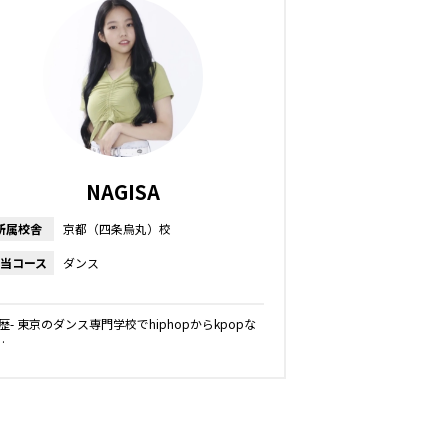
NAGISA
所属校舎
京都（四条烏丸）校
当コース
ダンス
経歴- 東京のダンス専門学校でhiphopからkpopな
…