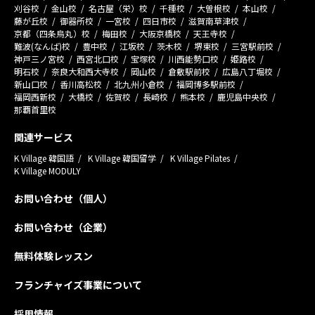
刈谷校
金山校
名古屋（栄）校
千種校
大曽根校
本山校
藤が丘校
御器所校
一宮校
四日市校
滋賀南草津校
京都（四条烏丸）校
梅田校
大阪京橋校
天王寺校
難波(なんば)校
豊中校
江坂校
茨木校
堺東校
三宮駅前校
神戸三ノ宮校
西宮北口校
宝塚校
川西能勢口校
姫路校
明石校
奈良大和西大寺校
岡山校
倉敷駅前校
広島八丁堀校
新山口校
香川高松校
北九州小倉校
福岡博多駅前校
福岡西新校
大橋校
佐賀校
長崎校
熊本校
鹿児島中央校
那覇首里校
関連サービス
K Village 韓国語
K Village 韓国留学
K Village Pilates
K Village MODULY
お問い合わせ（個人）
お問い合わせ（企業）
無料体験レッスン
フランチャイズ事業について
採用情報