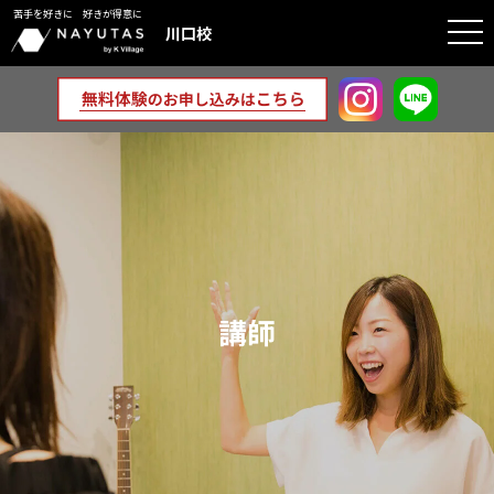
苦手を好きに 好きが得意に
togg
川口校
navi
講師