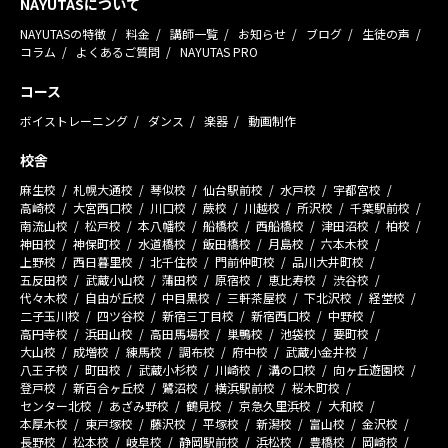
NAYUTASについて
NAYUTASの特徴
料金
講師一覧
お知らせ
ブログ
生徒の声
コラム
よくあるご質問
NAYUTAS PRO
コース
ボイストレーニング
ダンス
楽器
動画制作
校舎
麻生校
札幌大通校
琴似校
仙台駅前校
水戸校
宇都宮校
高崎校
大宮西口校
川口校
蕨校
川越校
所沢校
千葉駅前校
南流山校
松戸校
本八幡校
船橋校
西船橋校
津田沼校
柏校
神田校
神保町校
水道橋校
飯田橋校
月島校
六本木校
上野校
西日暮里校
北千住校
門前仲町校
品川大井町校
五反田校
武蔵小山校
蒲田校
原宿校
恵比寿校
渋谷校
代々木校
自由が丘校
中目黒校
三軒茶屋校
下北沢校
経堂校
二子玉川校
四ツ谷校
新宿三丁目校
新宿西口校
中野校
高円寺校
浜田山校
高田馬場校
巣鴨校
池袋校
要町校
大山校
成増校
練馬校
調布校
府中校
武蔵小金井校
八王子校
町田校
武蔵小杉校
川崎校
溝の口校
向ヶ丘遊園校
登戸校
新百合ヶ丘校
鷺沼校
横浜駅前校
桜木町校
センター北校
あざみ野校
鶴見校
京急久里浜校
大和校
本厚木校
東戸塚校
藤沢校
平塚校
新潟校
富山校
金沢校
長野校
松本校
岐阜校
静岡駅前校
浜松校
豊橋校
岡崎校