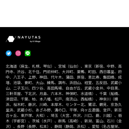
北海道（麻生、札幌、琴似）、宮城（仙台）、東京（新宿、中野、高
円寺、渋谷、北千住、門前仲町、大井町、巣鴨、町田、西日暮里、府
中、八王子、上野、神田、代々木、蒲田、原宿、恵比寿、飯田橋、成
増、池袋、要町、大山、練馬、調布、浜田山、経堂、五反田、武蔵小
山、二子玉川、四ツ谷、高田馬場、自由が丘、武蔵小金井、中目黒、
三軒茶屋、下北沢、月島、六本木、神保町、水道橋）、千葉（船橋、
津田沼、千葉、柏、本八幡、松戸、南流山、西船橋）、神奈川（横
浜、桜木町、藤沢、川崎、本厚木、センター北、鷺沼、鶴見、京急久
里浜、武蔵小杉、あざみ野、溝の口、平塚、向ヶ丘遊園、登戸、新百
合ヶ丘、東戸塚、大和）、埼玉（大宮、所沢、川口、蕨、川越）、栃
木（宇都宮）、茨城（水戸）、群馬（高崎）、新潟、富山、石川（金
沢）、長野（長野、松本）、静岡（静岡、浜松）、愛知（名古屋栄、