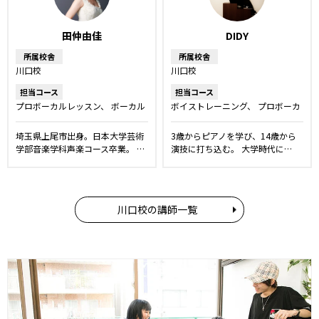
田仲由佳
DIDY
所属校舎
所属校舎
川口校
川口校
担当コース
担当コース
プロボーカルレッスン
ボーカル
ボイストレーニング
プロボーカ
レッスン
洋楽・発音矯正レッス
ルレッスン
ボーカルレッスン
ン
舞台・ミュージカルレッス
舞台・ミュージカルレッスン
キ
埼玉県上尾市出身。日本大学芸術
3歳からピアノを学び、14歳から
ン
声優レッスン
キッズ・ジュ
ッズ・ジュニアコース
ダンス
学部音楽学科声楽コース卒業。 …
演技に打ち込む。 大学時代に…
ニアコース
川口校の講師一覧