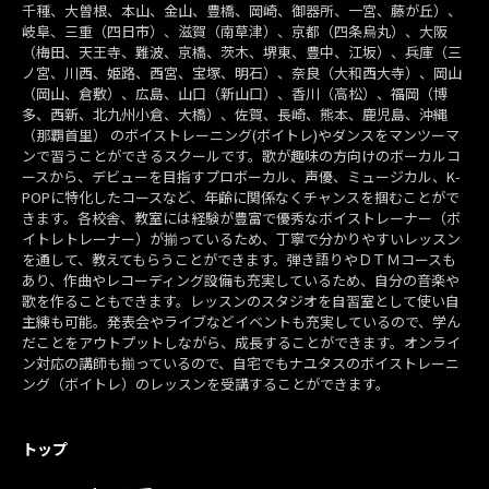
千種、大曽根、本山、金山、豊橋、岡崎、御器所、一宮、藤が丘）、
岐阜、三重（四日市）、滋賀（南草津）、京都（四条烏丸）、大阪
（梅田、天王寺、難波、京橋、茨木、堺東、豊中、江坂）、兵庫（三
ノ宮、川西、姫路、西宮、宝塚、明石）、奈良（大和西大寺）、岡山
（岡山、倉敷）、広島、山口（新山口）、香川（高松）、福岡（博
多、西新、北九州小倉、大橋）、佐賀、長崎、熊本、鹿児島、沖縄
（那覇首里） のボイストレーニング(ボイトレ)やダンスをマンツーマ
ンで習うことができるスクールです。歌が趣味の方向けのボーカルコ
ースから、デビューを目指すプロボーカル、声優、ミュージカル、K-
POPに特化したコースなど、年齢に関係なくチャンスを掴むことがで
きます。各校舎、教室には経験が豊富で優秀なボイストレーナー（ボ
イトレトレーナー）が揃っているため、丁寧で分かりやすいレッスン
を通して、教えてもらうことができます。弾き語りやＤＴＭコースも
あり、作曲やレコーディング設備も充実しているため、自分の音楽や
歌を作ることもできます。レッスンのスタジオを自習室として使い自
主練も可能。発表会やライブなどイベントも充実しているので、学ん
だことをアウトプットしながら、成長することができます。オンライ
ン対応の講師も揃っているので、自宅でもナユタスのボイストレーニ
ング（ボイトレ）のレッスンを受講することができます。
トップ