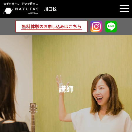
苦手を好きに 好きが得意に
togg
川口校
navi
講師