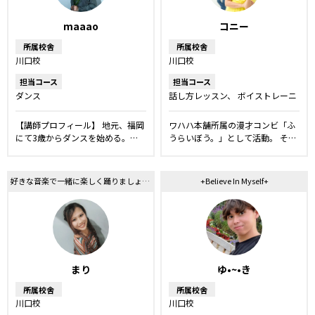
maaao
コニー
所属校舎
所属校舎
川口校
川口校
担当コース
担当コース
ダンス
話し方レッスン
ボイストレーニ
ング
【講師プロフィール】 地元、福岡
ワハハ本舗所属の漫才コンビ「ふ
にて3歳からダンスを始める。…
うらいぼう。」として活動。 そ…
好きな音楽で一緒に楽しく踊りましょう！
+Believe In Myself+
まり
ゆ•~•き
所属校舎
所属校舎
川口校
川口校