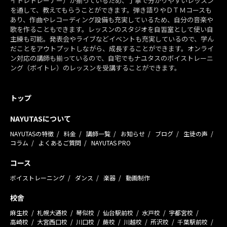
イトレトレーナー）が揃っているため、丁寧で分かりやすいレッスン
を通して、教えてもらうことができます。弾き語りやＤＴＭコースも
あり、作曲やレコーディング設備も充実しているため、自分の音楽や
歌を作ることもできます。レッスンのスタジオを自習室として使い自
主練も可能。発表会やライブなどイベントも充実しているので、学ん
だことをアウトプットしながら、成長することができます。オンライ
ン対応の講師も揃っているので、自宅でもナユタスのボイストレーニ
ング（ボイトレ）のレッスンを受講することができます。
トップ
NAYUTASについて
NAYUTASの特徴
料金
講師一覧
お知らせ
ブログ
生徒の声
コラム
よくあるご質問
NAYUTAS PRO
コース
ボイストレーニング
ダンス
楽器
動画制作
校舎
麻生校
札幌大通校
琴似校
仙台駅前校
水戸校
宇都宮校
高崎校
大宮西口校
川口校
蕨校
川越校
所沢校
千葉駅前校