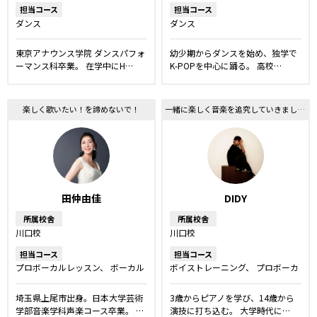
担当コース
担当コース
ダンス
ダンス
東京アナウンス学院 ダンスパフォ
幼少期からダンスを始め、独学で
ーマンス科卒業。 在学中にH…
K-POPを中心に踊る。 高校…
楽しく歌いたい！を諦めないで！
一緒に楽しく音楽を追究していきましょう！
田仲由佳
DIDY
所属校舎
所属校舎
川口校
川口校
担当コース
担当コース
プロボーカルレッスン
ボーカル
ボイストレーニング
プロボーカ
レッスン
洋楽・発音矯正レッス
ルレッスン
ボーカルレッスン
ン
舞台・ミュージカルレッス
舞台・ミュージカルレッスン
キ
埼玉県上尾市出身。日本大学芸術
3歳からピアノを学び、14歳から
ン
声優レッスン
キッズ・ジュ
ッズ・ジュニアコース
ダンス
学部音楽学科声楽コース卒業。 …
演技に打ち込む。 大学時代に…