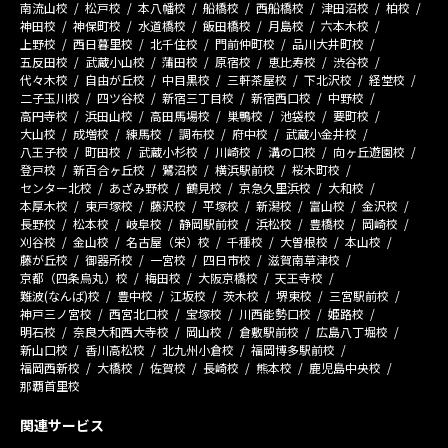
南流山校
松戸校
本八幡校
船橋校
西船橋校
津田沼校
柏校
神田校
神保町校
水道橋校
飯田橋校
月島校
六本木校
上野校
西日暮里校
北千住校
門前仲町校
品川大井町校
五反田校
武蔵小山校
蒲田校
原宿校
恵比寿校
渋谷校
代々木校
自由が丘校
中目黒校
三軒茶屋校
下北沢校
経堂校
二子玉川校
四ツ谷校
新宿三丁目校
新宿西口校
中野校
高円寺校
浜田山校
高田馬場校
巣鴨校
池袋校
要町校
大山校
成増校
練馬校
調布校
府中校
武蔵小金井校
八王子校
町田校
武蔵小杉校
川崎校
溝の口校
向ヶ丘遊園校
登戸校
新百合ヶ丘校
鷺沼校
横浜駅前校
桜木町校
センター北校
あざみ野校
鶴見校
京急久里浜校
大和校
本厚木校
東戸塚校
藤沢校
平塚校
新潟校
富山校
金沢校
長野校
松本校
岐阜校
静岡駅前校
浜松校
豊橋校
岡崎校
刈谷校
金山校
名古屋（栄）校
千種校
大曽根校
本山校
藤が丘校
御器所校
一宮校
四日市校
滋賀南草津校
京都（四条烏丸）校
梅田校
大阪京橋校
天王寺校
難波(なんば)校
豊中校
江坂校
茨木校
堺東校
三宮駅前校
神戸三ノ宮校
西宮北口校
宝塚校
川西能勢口校
姫路校
明石校
奈良大和西大寺校
岡山校
倉敷駅前校
広島八丁堀校
新山口校
香川高松校
北九州小倉校
福岡博多駅前校
福岡西新校
大橋校
佐賀校
長崎校
熊本校
鹿児島中央校
那覇首里校
関連サービス