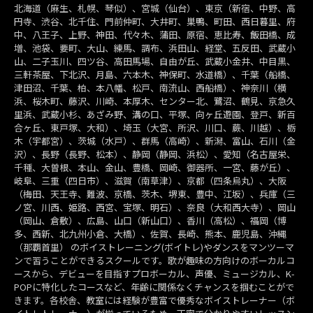
北海道（麻生、札幌、琴似）、宮城（仙台）、東京（新宿、中野、高
円寺、渋谷、北千住、門前仲町、大井町、巣鴨、町田、西日暮里、府
中、八王子、上野、神田、代々木、蒲田、原宿、恵比寿、飯田橋、成
増、池袋、要町、大山、練馬、調布、浜田山、経堂、五反田、武蔵小
山、二子玉川、四ツ谷、高田馬場、自由が丘、武蔵小金井、中目黒、
三軒茶屋、下北沢、月島、六本木、神保町、水道橋）、千葉（船橋、
津田沼、千葉、柏、本八幡、松戸、南流山、西船橋）、神奈川（横
浜、桜木町、藤沢、川崎、本厚木、センター北、鷺沼、鶴見、京急久
里浜、武蔵小杉、あざみ野、溝の口、平塚、向ヶ丘遊園、登戸、新百
合ヶ丘、東戸塚、大和）、埼玉（大宮、所沢、川口、蕨、川越）、栃
木（宇都宮）、茨城（水戸）、群馬（高崎）、新潟、富山、石川（金
沢）、長野（長野、松本）、静岡（静岡、浜松）、愛知（名古屋栄、
千種、大曽根、本山、金山、豊橋、岡崎、御器所、一宮、藤が丘）、
岐阜、三重（四日市）、滋賀（南草津）、京都（四条烏丸）、大阪
（梅田、天王寺、難波、京橋、茨木、堺東、豊中、江坂）、兵庫（三
ノ宮、川西、姫路、西宮、宝塚、明石）、奈良（大和西大寺）、岡山
（岡山、倉敷）、広島、山口（新山口）、香川（高松）、福岡（博
多、西新、北九州小倉、大橋）、佐賀、長崎、熊本、鹿児島、沖縄
（那覇首里） のボイストレーニング(ボイトレ)やダンスをマンツーマ
ンで習うことができるスクールです。歌が趣味の方向けのボーカルコ
ースから、デビューを目指すプロボーカル、声優、ミュージカル、K-
POPに特化したコースなど、年齢に関係なくチャンスを掴むことがで
きます。各校舎、教室には経験が豊富で優秀なボイストレーナー（ボ