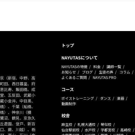
トップ
NAYUTASについて
NAYUTASの特徴
料金
講師一覧
お知らせ
ブログ
生徒の声
コラム
よくあるご質問
NAYUTAS PRO
京（新宿、中野、高
町田、西日暮里、府
コース
恵比寿、飯田橋、成
堂、五反田、武蔵小
ボイストレーニング
ダンス
楽器
蔵小金井、中目黒、
動画制作
橋）、千葉（船橋、
橋）、神奈川（横
校舎
鷺沼、鶴見、京急久
丘遊園、登戸、新百
麻生校
札幌大通校
琴似校
口、蕨、川越）、栃
仙台駅前校
水戸校
宇都宮校
高崎校