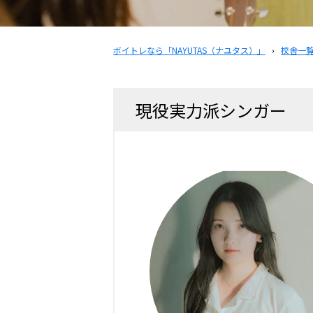
ボイトレなら「NAYUTAS（ナユタス）」
›
校舎一
現役実力派シンガー