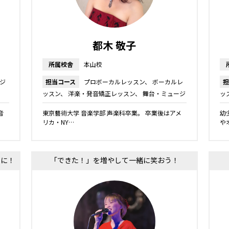
都木 敬子
所属校舎
本山校
ジ
担当コース
プロボーカルレッスン
ボーカルレ
担
ッスン
洋楽・発音矯正レッスン
舞台・ミュージ
ッ
カルレッスン
キッズ・ジュニアコース
ス
音
東京藝術大学 音楽学部 声楽科卒業。 卒業後はアメ
幼
リカ・NY…
や
ーに！
「できた！」を増やして一緒に笑おう！