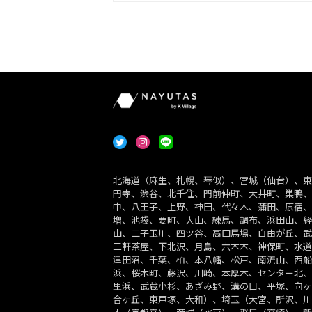
北海道（麻生、札幌、琴似）、宮城（仙台）、東
円寺、渋谷、北千住、門前仲町、大井町、巣鴨、
中、八王子、上野、神田、代々木、蒲田、原宿、
増、池袋、要町、大山、練馬、調布、浜田山、経
山、二子玉川、四ツ谷、高田馬場、自由が丘、武
三軒茶屋、下北沢、月島、六本木、神保町、水道
津田沼、千葉、柏、本八幡、松戸、南流山、西船
浜、桜木町、藤沢、川崎、本厚木、センター北、
里浜、武蔵小杉、あざみ野、溝の口、平塚、向ヶ
合ヶ丘、東戸塚、大和）、埼玉（大宮、所沢、川