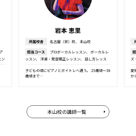
岩本 恵里
所属校舎
名古屋（栄）校
本山校
ア
担当コース
プロボーカルレッスン
ボーカルレ
担
スン
ッスン
洋楽・発音矯正レッスン
話し方レッス
ズ
ン
弾き語りレッスン
キッズ・ジュニアコース
ー
。
子どもの頃にピアノとボイトレへ通う。 25歳頃〜36
愛
ン
歳頃まで…
か
本山校の講師一覧