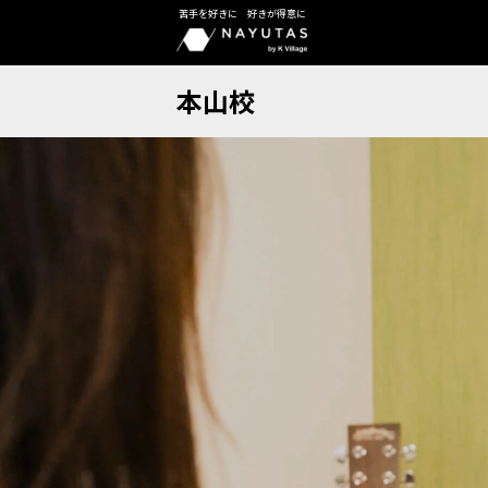
苦手を好きに 好きが得意に
本山校