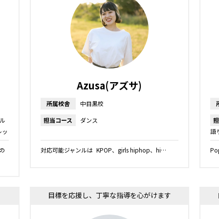
Azusa(アズサ)
所属校舎
中目黒校
ル
担当コース
ダンス
担
レッ
語
ジュ
レ
の
対応可能ジャンルは KPOP、girls hiphop、hi…
Po
ス
目標を応援し、丁寧な指導を心がけます