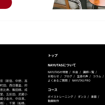
トップ
NAYUTASについて
NAYUTASの特徴
料金
講師一覧
お知らせ
ブログ
生徒の声
コラム
よくあるご質問
NAYUTAS PRO
京（新宿、中野、高
町田、西日暮里、府
コース
恵比寿、飯田橋、成
堂、五反田、武蔵小
ボイストレーニング
ダンス
楽器
蔵小金井、中目黒、
動画制作
橋）、千葉（船橋、