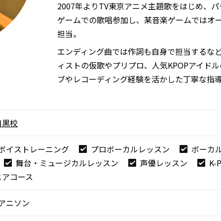
2007年よりTV東京アニメ主題歌をはじめ、
ゲームでの歌唱参加し、某音楽ゲームではオ
担当。
エンディング曲では作詞も自身で担当するな
ィストの仮歌やプリプロ、人気KPOPアイド
ブやレコーディング経験を活かした丁寧な指
目黒校
ボイストレーニング
プロボーカルレッスン
ボーカ
舞台・ミュージカルレッスン
声優レッスン
K
ニアコース
アニソン