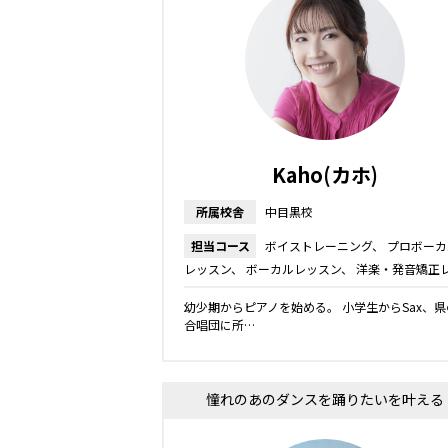
Kaho(カホ)
所属校舎
中目黒校
担当コース
ボイストレーニング
プロボーカ
レッスン
ボーカルレッスン
洋楽・発音矯正
スン
舞台・ミュージカルレッスン
キッズ・
幼少期からピアノを始める。 小学生からSax、県
ニアコース
合唱団に所…
憧れのあのダンスを踊りたいを叶える