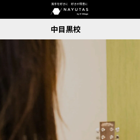
苦手を好きに 好きが得意に
中目黒校