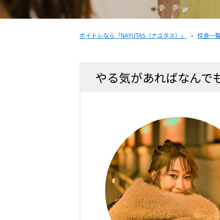
ボイトレなら「NAYUTAS（ナユタス）」
›
校舎一
やる気があればなんで