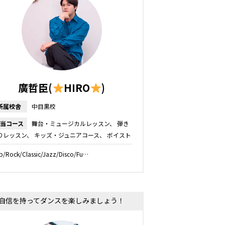
廣哲臣(
HIRO
)
所属校舎
中目黒校
当コース
舞台・ミュージカルレッスン
弾き
りレッスン
キッズ・ジュニアコース
ボイスト
ーニング
プロボーカルレッスン
ボーカルレッ
p/Rock/Classic/Jazz/Disco/Fu…
ン
自信を持ってダンスを楽しみましょう！