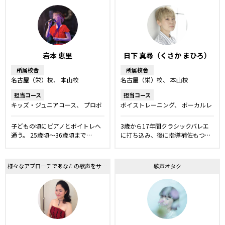
岩本 恵里
日下 真尋（くさか まひろ）
所属校舎
所属校舎
名古屋（栄）校
本山校
名古屋（栄）校
本山校
担当コース
担当コース
キッズ・ジュニアコース
プロボ
ボイストレーニング
ボーカルレ
ーカルレッスン
ボーカルレッス
ッスン
話し方レッスン
声優レ
ン
洋楽・発音矯正レッスン
話
ッスン
子どもの頃にピアノとボイトレへ
3歳から17年間クラシックバレエ
し方レッスン
弾き語りレッスン
通う。 25歳頃〜36歳頃まで…
に打ち込み、後に指導補佐もつ…
様々なアプローチであなたの歌声をサポート
歌声オタク