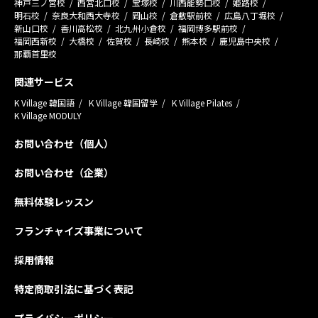
神戸三ノ宮校
西宮北口校
宝塚校
川西能勢口校
姫路校
明石校
奈良大和西大寺校
岡山校
倉敷駅前校
広島八丁堀校
新山口校
香川高松校
北九州小倉校
福岡博多駅前校
福岡西新校
大橋校
佐賀校
長崎校
熊本校
鹿児島中央校
那覇首里校
関連サービス
K Village 韓国語
K Village 韓国留学
K Village Pilates
K Village MODULY
お問い合わせ（個人）
お問い合わせ（企業）
無料体験レッスン
フランチャイズ事業について
採用情報
特定商取引法に基づく表記
プライバシーポリシー