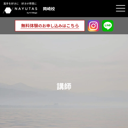
苦手を好きに 好きが得意に
togg
岡崎校
navi
講師