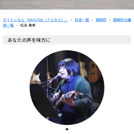
ボイトレなら「NAYUTAS（ナユタス）」
›
校舎一覧
›
岡崎校
›
岡崎校の講
師一覧
›
松永 美希
あなたの声を味方に