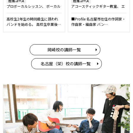
担当コース
担当コース
プロボーカルレッスン
ボーカル
アコースティックギター教室
エ
レッスン
話し方レッスン
キッ
レキギター教室
DTM・作詞作曲
ズ・ジュニアコース
ボイストレ
レッスン
高校生2年生の時同級生に誘われ
■Profile 名古屋市在住の作詞家・
ーニング
バンドを始める。 高校生卒業後…
作曲家・編曲家 バン…
岡崎校の講師一覧
名古屋（栄）校の講師一覧