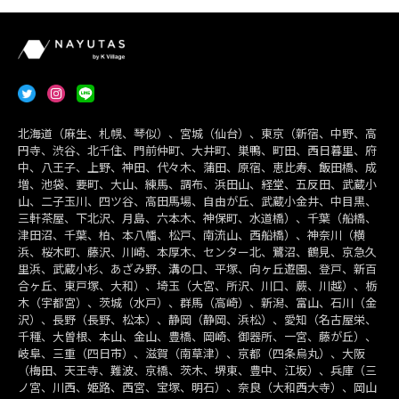
北海道（麻生、札幌、琴似）、宮城（仙台）、東京（新宿、中野、高
円寺、渋谷、北千住、門前仲町、大井町、巣鴨、町田、西日暮里、府
中、八王子、上野、神田、代々木、蒲田、原宿、恵比寿、飯田橋、成
増、池袋、要町、大山、練馬、調布、浜田山、経堂、五反田、武蔵小
山、二子玉川、四ツ谷、高田馬場、自由が丘、武蔵小金井、中目黒、
三軒茶屋、下北沢、月島、六本木、神保町、水道橋）、千葉（船橋、
津田沼、千葉、柏、本八幡、松戸、南流山、西船橋）、神奈川（横
浜、桜木町、藤沢、川崎、本厚木、センター北、鷺沼、鶴見、京急久
里浜、武蔵小杉、あざみ野、溝の口、平塚、向ヶ丘遊園、登戸、新百
合ヶ丘、東戸塚、大和）、埼玉（大宮、所沢、川口、蕨、川越）、栃
木（宇都宮）、茨城（水戸）、群馬（高崎）、新潟、富山、石川（金
沢）、長野（長野、松本）、静岡（静岡、浜松）、愛知（名古屋栄、
千種、大曽根、本山、金山、豊橋、岡崎、御器所、一宮、藤が丘）、
岐阜、三重（四日市）、滋賀（南草津）、京都（四条烏丸）、大阪
（梅田、天王寺、難波、京橋、茨木、堺東、豊中、江坂）、兵庫（三
ノ宮、川西、姫路、西宮、宝塚、明石）、奈良（大和西大寺）、岡山