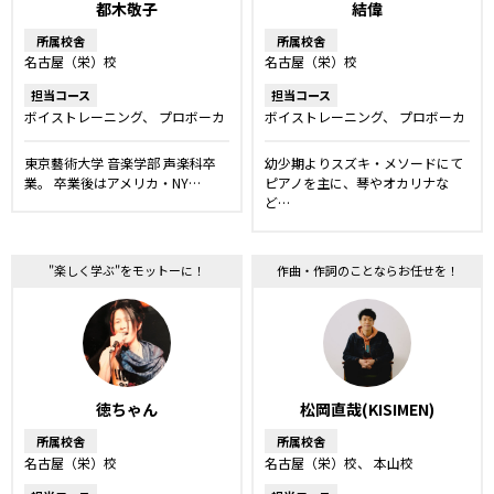
都木敬子
結偉
所属校舎
所属校舎
名古屋（栄）校
名古屋（栄）校
担当コース
担当コース
ボイストレーニング
プロボーカ
ボイストレーニング
プロボーカ
ルレッスン
ボーカルレッスン
ルレッスン
ボーカルレッスン
洋楽・発音矯正レッスン
舞台・
弾き語りレッスン
キッズ・ジュ
東京藝術大学 音楽学部 声楽科卒
幼少期よりスズキ・メソードにて
ミュージカルレッスン
キッズ・
ニアコース
業。 卒業後はアメリカ・NY…
ピアノを主に、琴やオカリナな
ジュニアコース
ど…
"楽しく学ぶ"をモットーに！
作曲・作詞のことならお任せを！
徳ちゃん
松岡直哉(KISIMEN)
所属校舎
所属校舎
名古屋（栄）校
名古屋（栄）校
本山校