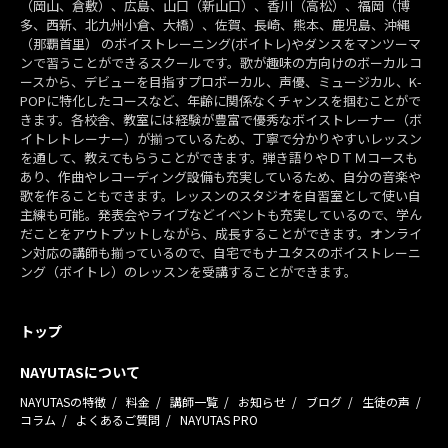
（岡山、倉敷）、広島、山口（新山口）、香川（高松）、福岡（博
多、西新、北九州小倉、大橋）、佐賀、長崎、熊本、鹿児島、沖縄
（那覇首里） のボイストレーニング(ボイトレ)やダンスをマンツーマ
ンで習うことができるスクールです。歌が趣味の方向けのボーカルコ
ースから、デビューを目指すプロボーカル、声優、ミュージカル、K-
POPに特化したコースなど、年齢に関係なくチャンスを掴むことがで
きます。各校舎、教室には経験が豊富で優秀なボイストレーナー（ボ
イトレトレーナー）が揃っているため、丁寧で分かりやすいレッスン
を通して、教えてもらうことができます。弾き語りやＤＴＭコースも
あり、作曲やレコーディング設備も充実しているため、自分の音楽や
歌を作ることもできます。レッスンのスタジオを自習室として使い自
主練も可能。発表会やライブなどイベントも充実しているので、学ん
だことをアウトプットしながら、成長することができます。オンライ
ン対応の講師も揃っているので、自宅でもナユタスのボイストレーニ
ング（ボイトレ）のレッスンを受講することができます。
トップ
NAYUTASについて
NAYUTASの特徴
料金
講師一覧
お知らせ
ブログ
生徒の声
コラム
よくあるご質問
NAYUTAS PRO