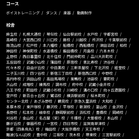
コース
ボイストレーニング
ダンス
楽器
動画制作
校舎
麻生校
札幌大通校
琴似校
仙台駅前校
水戸校
宇都宮校
高崎校
大宮西口校
川口校
蕨校
川越校
所沢校
千葉駅前校
南流山校
松戸校
本八幡校
船橋校
西船橋校
津田沼校
柏校
神田校
神保町校
水道橋校
飯田橋校
月島校
六本木校
上野校
西日暮里校
北千住校
門前仲町校
品川大井町校
五反田校
武蔵小山校
蒲田校
原宿校
恵比寿校
渋谷校
代々木校
自由が丘校
中目黒校
三軒茶屋校
下北沢校
経堂校
二子玉川校
四ツ谷校
新宿三丁目校
新宿西口校
中野校
高円寺校
浜田山校
高田馬場校
巣鴨校
池袋校
要町校
大山校
成増校
練馬校
調布校
府中校
武蔵小金井校
八王子校
町田校
武蔵小杉校
川崎校
溝の口校
向ヶ丘遊園校
登戸校
新百合ヶ丘校
鷺沼校
横浜駅前校
桜木町校
センター北校
あざみ野校
鶴見校
京急久里浜校
大和校
本厚木校
東戸塚校
藤沢校
平塚校
新潟校
富山校
金沢校
長野校
松本校
岐阜校
静岡駅前校
浜松校
豊橋校
岡崎校
刈谷校
金山校
名古屋（栄）校
千種校
大曽根校
本山校
藤が丘校
御器所校
一宮校
四日市校
滋賀南草津校
京都（四条烏丸）校
梅田校
大阪京橋校
天王寺校
難波(なんば)校
豊中校
江坂校
茨木校
堺東校
三宮駅前校