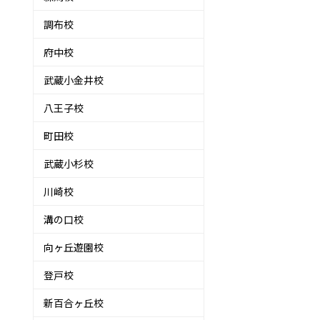
調布校
府中校
武蔵小金井校
八王子校
町田校
武蔵小杉校
川崎校
溝の口校
向ヶ丘遊園校
登戸校
新百合ヶ丘校