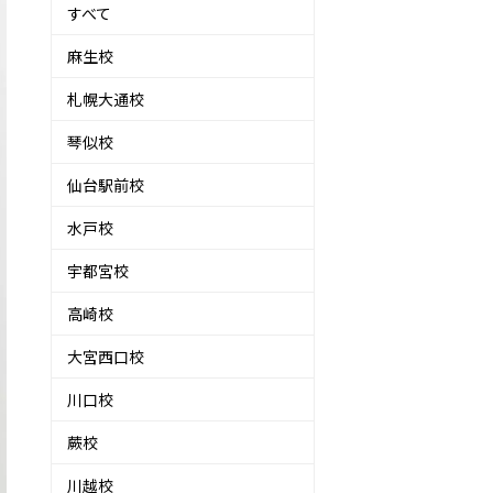
すべて
麻生校
札幌大通校
琴似校
仙台駅前校
水戸校
宇都宮校
高崎校
大宮西口校
川口校
蕨校
川越校