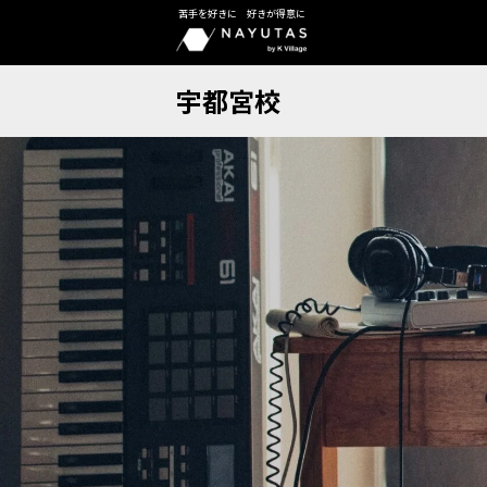
苦手を好きに 好きが得意に
宇都宮校