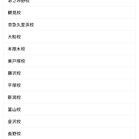
あざみ野校
鶴見校
京急久里浜校
大和校
本厚木校
東戸塚校
藤沢校
平塚校
新潟校
富山校
金沢校
長野校