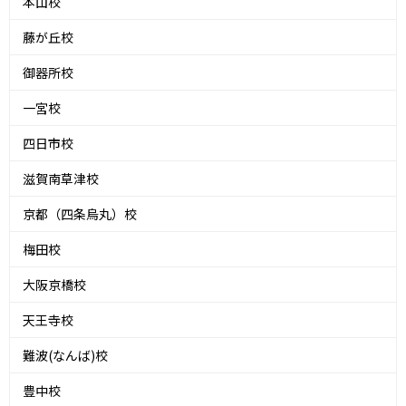
本山校
藤が丘校
御器所校
一宮校
四日市校
滋賀南草津校
京都（四条烏丸）校
梅田校
大阪京橋校
天王寺校
難波(なんば)校
豊中校