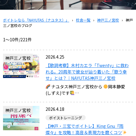
ボイトレなら「NAYUTAS（ナユタス）」
›
校舎一覧
›
神戸三ノ宮校
›
神戸
三ノ宮校のブログ
1〜10件/221件
2026.4.25
神戸三ノ宮校
【歌詞考察】木村カエラ「Twenty」に救わ
れる。20周年で彼女が辿り着いた「歌う幸
せ」とは？｜NAYUTAS神戸三ノ宮校
ナユタス神戸三ノ宮校から
岡本静愛
(しずえ)です
…
2026.4.18
神戸三ノ宮校
ボイストレーニング
【神戸・三宮でボイトレ】King Gnu『雨
燦々』を攻略！高音＆表現力を磨くコツ