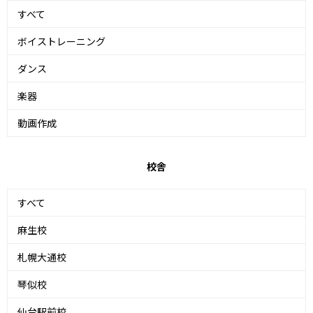
すべて
ボイストレーニング
ダンス
楽器
動画作成
校舎
すべて
麻生校
札幌大通校
琴似校
仙台駅前校