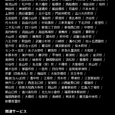
南流山校
松戸校
本八幡校
船橋校
西船橋校
津田沼校
柏校
神田校
神保町校
水道橋校
飯田橋校
月島校
六本木校
上野校
西日暮里校
北千住校
門前仲町校
品川大井町校
五反田校
武蔵小山校
蒲田校
原宿校
恵比寿校
渋谷校
代々木校
自由が丘校
中目黒校
三軒茶屋校
下北沢校
経堂校
二子玉川校
四ツ谷校
新宿三丁目校
新宿西口校
中野校
高円寺校
浜田山校
高田馬場校
巣鴨校
池袋校
要町校
大山校
成増校
練馬校
調布校
府中校
武蔵小金井校
八王子校
町田校
武蔵小杉校
川崎校
溝の口校
向ヶ丘遊園校
登戸校
新百合ヶ丘校
鷺沼校
横浜駅前校
桜木町校
センター北校
あざみ野校
鶴見校
京急久里浜校
大和校
本厚木校
東戸塚校
藤沢校
平塚校
新潟校
富山校
金沢校
長野校
松本校
岐阜校
静岡駅前校
浜松校
豊橋校
岡崎校
刈谷校
金山校
名古屋（栄）校
千種校
大曽根校
本山校
藤が丘校
御器所校
一宮校
四日市校
滋賀南草津校
京都（四条烏丸）校
梅田校
大阪京橋校
天王寺校
難波(なんば)校
豊中校
江坂校
茨木校
堺東校
三宮駅前校
神戸三ノ宮校
西宮北口校
宝塚校
川西能勢口校
姫路校
明石校
奈良大和西大寺校
岡山校
倉敷駅前校
広島八丁堀校
新山口校
香川高松校
北九州小倉校
福岡博多駅前校
福岡西新校
大橋校
佐賀校
長崎校
熊本校
鹿児島中央校
那覇首里校
関連サービス