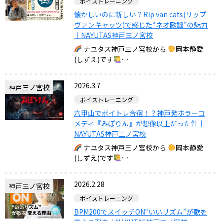
ボイストレーニング
懐かしいのに新しい？Rip van cats(リップ
ヴァンキャッツ)で感じた“ネオ歌謡”の魅力
｜NAYUTAS神戸三ノ宮校
ナユタス神戸三ノ宮校から
岡本静愛
(しずえ)です
…
2026.3.7
神戸三ノ宮校
ボイストレーニング
六甲山でボイトレ合宿！？神戸発ホラーコ
メディ『みぽりん』が想像以上だった件｜
NAYUTAS神戸三ノ宮校
ナユタス神戸三ノ宮校から
岡本静愛
(しずえ)です
…
2026.2.28
神戸三ノ宮校
ボイストレーニング
BPM200でスイッチON“いいリズム”が歌を