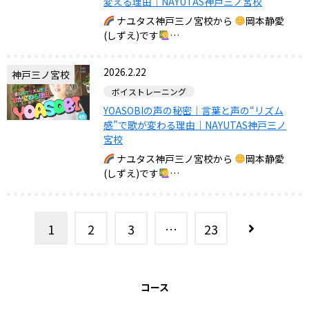
変える理由｜NAYUTAS神戸三ノ宮校
ナユタス神戸三ノ宮校から
岡本静愛
(しずえ)です
…
2026.2.22
神戸三ノ宮校
ボイストレーニング
YOASOBIの声の秘密｜言葉と声の“リズム
感”で歌が変わる理由｜NAYUTAS神戸三ノ
宮校
ナユタス神戸三ノ宮校から
岡本静愛
(しずえ)です
…
1
2
3
…
23
コース