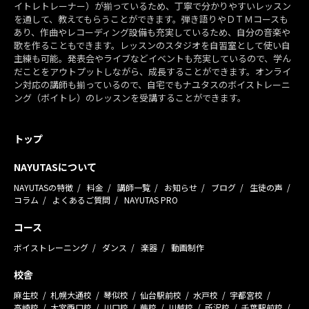
イトレトレーナー）が揃っているため、丁寧で分かりやすいレッスン
を通して、教えてもらうことができます。弾き語りやＤＴＭコースも
あり、作曲やレコーディング設備も充実しているため、自分の音楽や
歌を作ることもできます。レッスンのスタジオを自習室として使い自
主練も可能。発表会やライブなどイベントも充実しているので、学ん
だことをアウトプットしながら、成長することができます。オンライ
ン対応の講師も揃っているので、自宅でもナユタスのボイストレーニ
ング（ボイトレ）のレッスンを受講することができます。
トップ
NAYUTASについて
NAYUTASの特徴
料金
講師一覧
お知らせ
ブログ
生徒の声
コラム
よくあるご質問
NAYUTAS PRO
コース
ボイストレーニング
ダンス
楽器
動画制作
校舎
麻生校
札幌大通校
琴似校
仙台駅前校
水戸校
宇都宮校
高崎校
大宮西口校
川口校
蕨校
川越校
所沢校
千葉駅前校