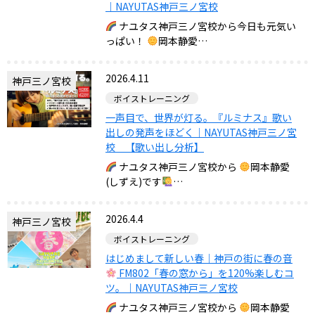
｜NAYUTAS神戸三ノ宮校
ナユタス神戸三ノ宮校から今日も元気い
っぱい！
岡本静愛…
2026.4.11
神戸三ノ宮校
ボイストレーニング
一声目で、世界が灯る。『ルミナス』歌い
出しの発声をほどく｜NAYUTAS神戸三ノ宮
校 【歌い出し分析】
ナユタス神戸三ノ宮校から
岡本静愛
(しずえ)です
…
2026.4.4
神戸三ノ宮校
ボイストレーニング
はじめまして新しい春｜神戸の街に春の音
FM802「春の窓から」を120%楽しむコ
ツ。｜NAYUTAS神戸三ノ宮校
ナユタス神戸三ノ宮校から
岡本静愛