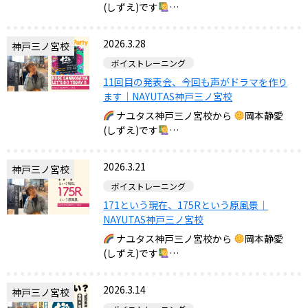
(しずえ)です
…
2026.3.28
神戸三ノ宮校
ボイストレーニング
11回目の発表会、今回も声がドラマを作り
ます｜NAYUTAS神戸三ノ宮校
ナユタス神戸三ノ宮校から
岡本静愛
(しずえ)です
…
2026.3.21
神戸三ノ宮校
ボイストレーニング
171という現在、175Rという原風景｜
NAYUTAS神戸三ノ宮校
ナユタス神戸三ノ宮校から
岡本静愛
(しずえ)です
…
2026.3.14
神戸三ノ宮校