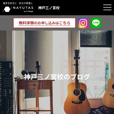
苦手を好きに 好きが得意に
togg
神戸三ノ宮校
navi
神戸三ノ宮校のブログ