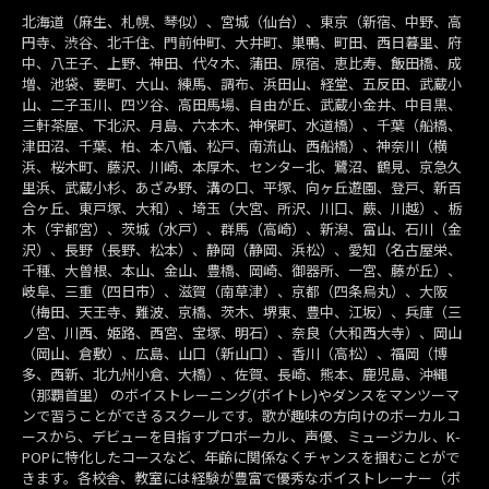
北海道（麻生、札幌、琴似）、宮城（仙台）、東京（新宿、中野、高
円寺、渋谷、北千住、門前仲町、大井町、巣鴨、町田、西日暮里、府
中、八王子、上野、神田、代々木、蒲田、原宿、恵比寿、飯田橋、成
増、池袋、要町、大山、練馬、調布、浜田山、経堂、五反田、武蔵小
山、二子玉川、四ツ谷、高田馬場、自由が丘、武蔵小金井、中目黒、
三軒茶屋、下北沢、月島、六本木、神保町、水道橋）、千葉（船橋、
津田沼、千葉、柏、本八幡、松戸、南流山、西船橋）、神奈川（横
浜、桜木町、藤沢、川崎、本厚木、センター北、鷺沼、鶴見、京急久
里浜、武蔵小杉、あざみ野、溝の口、平塚、向ヶ丘遊園、登戸、新百
合ヶ丘、東戸塚、大和）、埼玉（大宮、所沢、川口、蕨、川越）、栃
木（宇都宮）、茨城（水戸）、群馬（高崎）、新潟、富山、石川（金
沢）、長野（長野、松本）、静岡（静岡、浜松）、愛知（名古屋栄、
千種、大曽根、本山、金山、豊橋、岡崎、御器所、一宮、藤が丘）、
岐阜、三重（四日市）、滋賀（南草津）、京都（四条烏丸）、大阪
（梅田、天王寺、難波、京橋、茨木、堺東、豊中、江坂）、兵庫（三
ノ宮、川西、姫路、西宮、宝塚、明石）、奈良（大和西大寺）、岡山
（岡山、倉敷）、広島、山口（新山口）、香川（高松）、福岡（博
多、西新、北九州小倉、大橋）、佐賀、長崎、熊本、鹿児島、沖縄
（那覇首里） のボイストレーニング(ボイトレ)やダンスをマンツーマ
ンで習うことができるスクールです。歌が趣味の方向けのボーカルコ
ースから、デビューを目指すプロボーカル、声優、ミュージカル、K-
POPに特化したコースなど、年齢に関係なくチャンスを掴むことがで
きます。各校舎、教室には経験が豊富で優秀なボイストレーナー（ボ