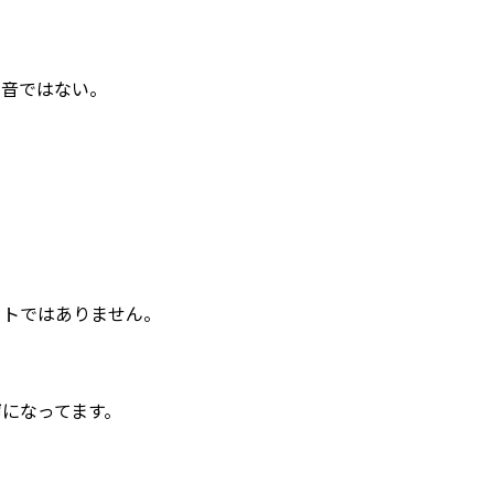
高音ではない。
ットではありません。
声
になってます。