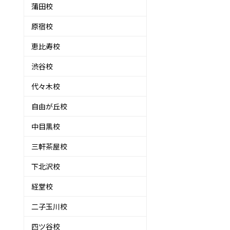
蒲田校
原宿校
恵比寿校
渋谷校
代々木校
自由が丘校
中目黒校
三軒茶屋校
下北沢校
経堂校
二子玉川校
四ツ谷校