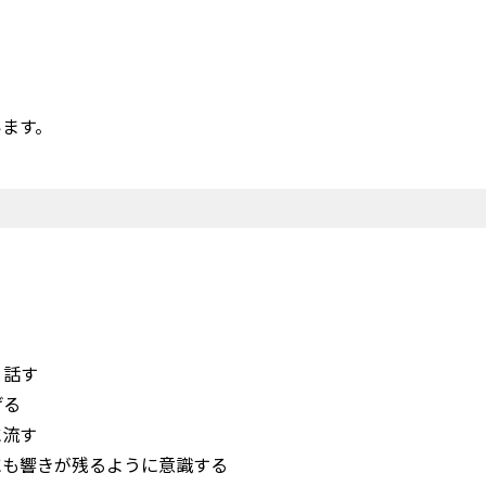
います。
と話す
げる
に流す
にも響きが残るように意識する