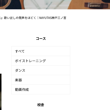
』歌い出しの発声をほどく｜NAYUTAS神戸三ノ宮
コース
すべて
ボイストレーニング
ダンス
楽器
動画作成
校舎