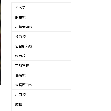
すべて
麻生校
札幌大通校
琴似校
仙台駅前校
水戸校
宇都宮校
高崎校
大宮西口校
川口校
蕨校