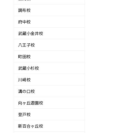
調布校
府中校
武蔵小金井校
八王子校
町田校
武蔵小杉校
川崎校
溝の口校
向ヶ丘遊園校
登戸校
新百合ヶ丘校