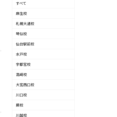
すべて
麻生校
札幌大通校
琴似校
仙台駅前校
水戸校
宇都宮校
高崎校
大宮西口校
川口校
蕨校
川越校