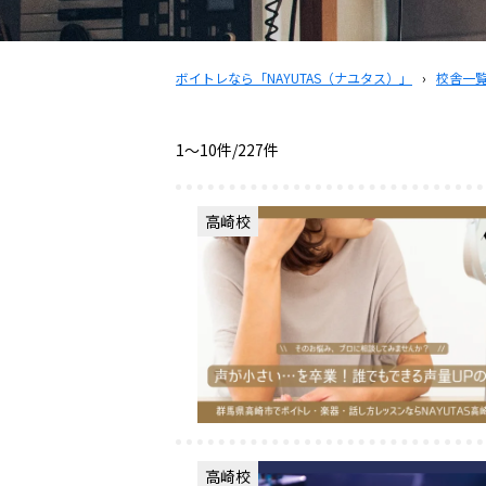
ボイトレなら「NAYUTAS（ナユタス）」
›
校舎一
1〜10件/227件
高崎校
高崎校