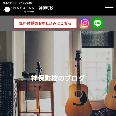
苦手を好きに 好きが得意に
togg
神保町校
navi
神保町校のブログ