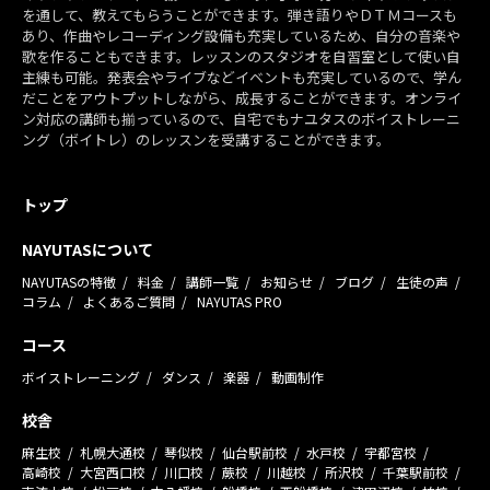
を通して、教えてもらうことができます。弾き語りやＤＴＭコースも
あり、作曲やレコーディング設備も充実しているため、自分の音楽や
歌を作ることもできます。レッスンのスタジオを自習室として使い自
主練も可能。発表会やライブなどイベントも充実しているので、学ん
だことをアウトプットしながら、成長することができます。オンライ
ン対応の講師も揃っているので、自宅でもナユタスのボイストレーニ
ング（ボイトレ）のレッスンを受講することができます。
トップ
NAYUTASについて
NAYUTASの特徴
料金
講師一覧
お知らせ
ブログ
生徒の声
コラム
よくあるご質問
NAYUTAS PRO
コース
ボイストレーニング
ダンス
楽器
動画制作
校舎
麻生校
札幌大通校
琴似校
仙台駅前校
水戸校
宇都宮校
高崎校
大宮西口校
川口校
蕨校
川越校
所沢校
千葉駅前校