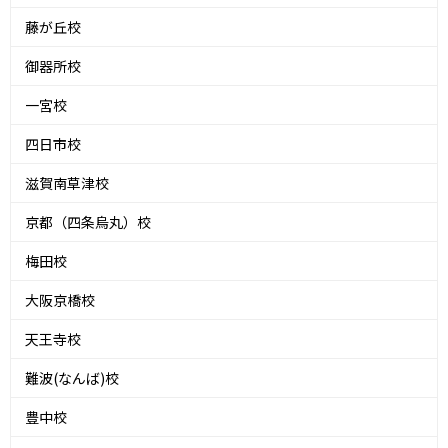
藤が丘校
御器所校
一宮校
四日市校
滋賀南草津校
京都（四条烏丸）校
梅田校
大阪京橋校
天王寺校
難波(なんば)校
豊中校