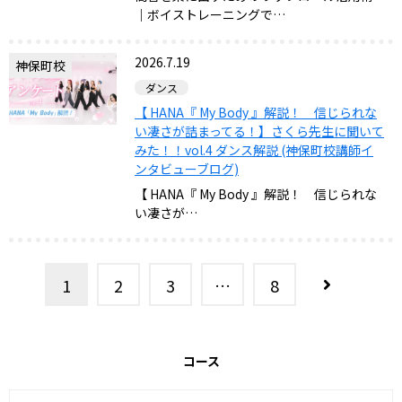
｜ボイストレーニングで…
2026.7.19
神保町校
ダンス
【 HANA『 My Body 』解説！ 信じられな
い凄さが詰まってる！】さくら先生に聞いて
みた！！vol.4 ダンス解説 (神保町校講師イ
ンタビューブログ)
【 HANA『 My Body 』解説！ 信じられな
い凄さが…
1
2
3
…
8
コース