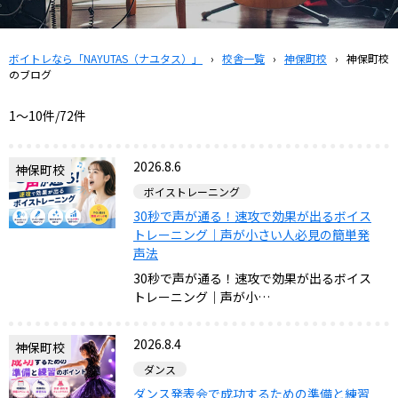
ボイトレなら「NAYUTAS（ナユタス）」
›
校舎一覧
›
神保町校
›
神保町校
のブログ
1〜10件/72件
2026.8.6
神保町校
ボイストレーニング
30秒で声が通る！速攻で効果が出るボイス
トレーニング｜声が小さい人必見の簡単発
声法
30秒で声が通る！速攻で効果が出るボイス
トレーニング｜声が小…
2026.8.4
神保町校
ダンス
ダンス発表会で成功するための準備と練習