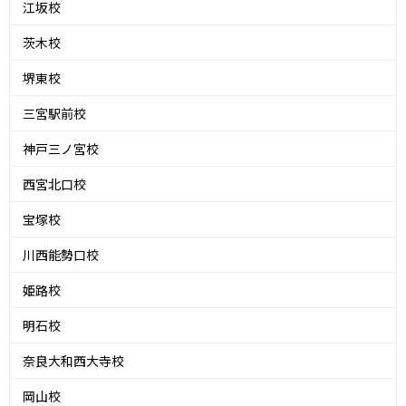
江坂校
茨木校
堺東校
三宮駅前校
神戸三ノ宮校
西宮北口校
宝塚校
川西能勢口校
姫路校
明石校
奈良大和西大寺校
岡山校