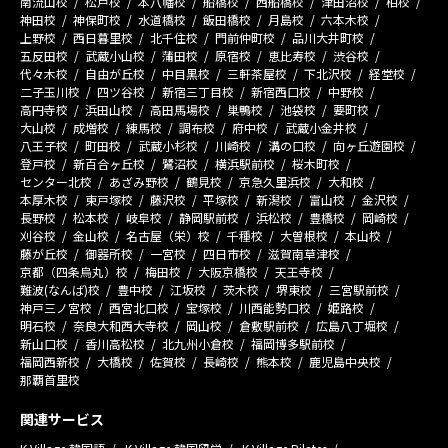
南流山校
松戸校
本八幡校
船橋校
西船橋校
津田沼校
柏校
神田校
神保町校
水道橋校
飯田橋校
月島校
六本木校
上野校
西日暮里校
北千住校
門前仲町校
品川大井町校
五反田校
武蔵小山校
蒲田校
原宿校
恵比寿校
渋谷校
代々木校
自由が丘校
中目黒校
三軒茶屋校
下北沢校
経堂校
二子玉川校
四ツ谷校
新宿三丁目校
新宿西口校
中野校
高円寺校
浜田山校
高田馬場校
巣鴨校
池袋校
要町校
大山校
成増校
練馬校
調布校
府中校
武蔵小金井校
八王子校
町田校
武蔵小杉校
川崎校
溝の口校
向ヶ丘遊園校
登戸校
新百合ヶ丘校
鷺沼校
横浜駅前校
桜木町校
センター北校
あざみ野校
鶴見校
京急久里浜校
大和校
本厚木校
東戸塚校
藤沢校
平塚校
新潟校
富山校
金沢校
長野校
松本校
岐阜校
静岡駅前校
浜松校
豊橋校
岡崎校
刈谷校
金山校
名古屋（栄）校
千種校
大曽根校
本山校
藤が丘校
御器所校
一宮校
四日市校
滋賀南草津校
京都（四条烏丸）校
梅田校
大阪京橋校
天王寺校
難波(なんば)校
豊中校
江坂校
茨木校
堺東校
三宮駅前校
神戸三ノ宮校
西宮北口校
宝塚校
川西能勢口校
姫路校
明石校
奈良大和西大寺校
岡山校
倉敷駅前校
広島八丁堀校
新山口校
香川高松校
北九州小倉校
福岡博多駅前校
福岡西新校
大橋校
佐賀校
長崎校
熊本校
鹿児島中央校
那覇首里校
関連サービス