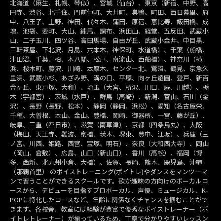
北海道（麻生、札幌、琴似）、宮城（仙台）、東京（新宿、中野、高
円寺、渋谷、北千住、門前仲町、大井町、巣鴨、町田、西日暮里、府
中、八王子、上野、神田、代々木、蒲田、原宿、恵比寿、飯田橋、成
増、池袋、要町、大山、練馬、調布、浜田山、経堂、五反田、武蔵小
山、二子玉川、四ツ谷、高田馬場、自由が丘、武蔵小金井、中目黒、
三軒茶屋、下北沢、月島、六本木、神保町、水道橋）、千葉（船橋、
津田沼、千葉、柏、本八幡、松戸、南流山、西船橋）、神奈川（横
浜、桜木町、藤沢、川崎、本厚木、センター北、鷺沼、鶴見、京急久
里浜、武蔵小杉、あざみ野、溝の口、平塚、向ヶ丘遊園、登戸、新百
合ヶ丘、東戸塚、大和）、埼玉（大宮、所沢、川口、蕨、川越）、栃
木（宇都宮）、茨城（水戸）、群馬（高崎）、新潟、富山、石川（金
沢）、長野（長野、松本）、静岡（静岡、浜松）、愛知（名古屋栄、
千種、大曽根、本山、金山、豊橋、岡崎、御器所、一宮、藤が丘）、
岐阜、三重（四日市）、滋賀（南草津）、京都（四条烏丸）、大阪
（梅田、天王寺、難波、京橋、茨木、堺東、豊中、江坂）、兵庫（三
ノ宮、川西、姫路、西宮、宝塚、明石）、奈良（大和西大寺）、岡山
（岡山、倉敷）、広島、山口（新山口）、香川（高松）、福岡（博
多、西新、北九州小倉、大橋）、佐賀、長崎、熊本、鹿児島、沖縄
（那覇首里） のボイストレーニング(ボイトレ)やダンスをマンツーマ
ンで習うことができるスクールです。歌が趣味の方向けのボーカルコ
ースから、デビューを目指すプロボーカル、声優、ミュージカル、K-
POPに特化したコースなど、年齢に関係なくチャンスを掴むことがで
きます。各校舎、教室には経験が豊富で優秀なボイストレーナー（ボ
イトレトレーナー）が揃っているため、丁寧で分かりやすいレッスン