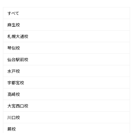
すべて
麻生校
札幌大通校
琴似校
仙台駅前校
水戸校
宇都宮校
高崎校
大宮西口校
川口校
蕨校