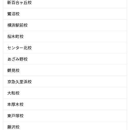
新百合ヶ丘校
鷺沼校
横浜駅前校
桜木町校
センター北校
あざみ野校
鶴見校
京急久里浜校
大和校
本厚木校
東戸塚校
藤沢校