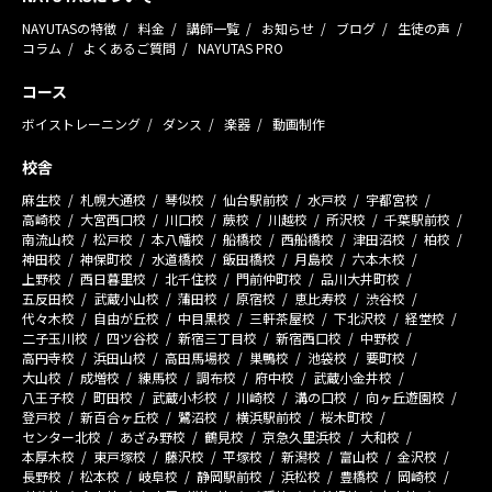
NAYUTASの特徴
料金
講師一覧
お知らせ
ブログ
生徒の声
コラム
よくあるご質問
NAYUTAS PRO
コース
ボイストレーニング
ダンス
楽器
動画制作
校舎
麻生校
札幌大通校
琴似校
仙台駅前校
水戸校
宇都宮校
高崎校
大宮西口校
川口校
蕨校
川越校
所沢校
千葉駅前校
南流山校
松戸校
本八幡校
船橋校
西船橋校
津田沼校
柏校
神田校
神保町校
水道橋校
飯田橋校
月島校
六本木校
上野校
西日暮里校
北千住校
門前仲町校
品川大井町校
五反田校
武蔵小山校
蒲田校
原宿校
恵比寿校
渋谷校
代々木校
自由が丘校
中目黒校
三軒茶屋校
下北沢校
経堂校
二子玉川校
四ツ谷校
新宿三丁目校
新宿西口校
中野校
高円寺校
浜田山校
高田馬場校
巣鴨校
池袋校
要町校
大山校
成増校
練馬校
調布校
府中校
武蔵小金井校
八王子校
町田校
武蔵小杉校
川崎校
溝の口校
向ヶ丘遊園校
登戸校
新百合ヶ丘校
鷺沼校
横浜駅前校
桜木町校
センター北校
あざみ野校
鶴見校
京急久里浜校
大和校
本厚木校
東戸塚校
藤沢校
平塚校
新潟校
富山校
金沢校
長野校
松本校
岐阜校
静岡駅前校
浜松校
豊橋校
岡崎校