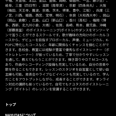
千種、大曽根、本山、金山、豊橋、岡崎、御器所、一宮、藤が丘）、
岐阜、三重（四日市）、滋賀（南草津）、京都（四条烏丸）、大阪
（梅田、天王寺、難波、京橋、茨木、堺東、豊中、江坂）、兵庫（三
ノ宮、川西、姫路、西宮、宝塚、明石）、奈良（大和西大寺）、岡山
（岡山、倉敷）、広島、山口（新山口）、香川（高松）、福岡（博
多、西新、北九州小倉、大橋）、佐賀、長崎、熊本、鹿児島、沖縄
（那覇首里） のボイストレーニング(ボイトレ)やダンスをマンツーマ
ンで習うことができるスクールです。歌が趣味の方向けのボーカルコ
ースから、デビューを目指すプロボーカル、声優、ミュージカル、K-
POPに特化したコースなど、年齢に関係なくチャンスを掴むことがで
きます。各校舎、教室には経験が豊富で優秀なボイストレーナー（ボ
イトレトレーナー）が揃っているため、丁寧で分かりやすいレッスン
を通して、教えてもらうことができます。弾き語りやＤＴＭコースも
あり、作曲やレコーディング設備も充実しているため、自分の音楽や
歌を作ることもできます。レッスンのスタジオを自習室として使い自
主練も可能。発表会やライブなどイベントも充実しているので、学ん
だことをアウトプットしながら、成長することができます。オンライ
ン対応の講師も揃っているので、自宅でもナユタスのボイストレーニ
ング（ボイトレ）のレッスンを受講することができます。
トップ
NAYUTASについて