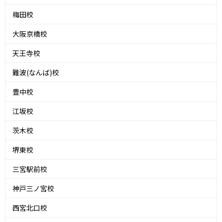
梅田校
大阪京橋校
天王寺校
難波(なんば)校
豊中校
江坂校
茨木校
堺東校
三宮駅前校
神戸三ノ宮校
西宮北口校