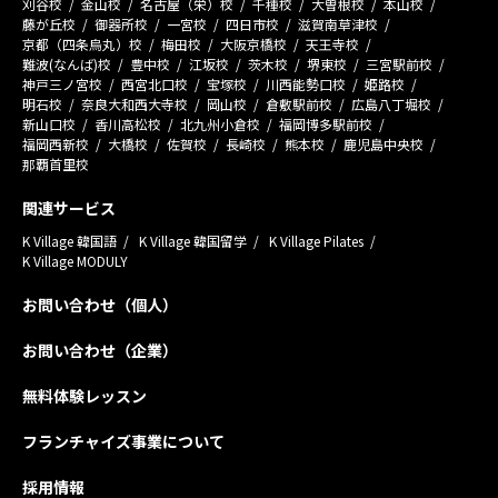
刈谷校
金山校
名古屋（栄）校
千種校
大曽根校
本山校
藤が丘校
御器所校
一宮校
四日市校
滋賀南草津校
京都（四条烏丸）校
梅田校
大阪京橋校
天王寺校
難波(なんば)校
豊中校
江坂校
茨木校
堺東校
三宮駅前校
神戸三ノ宮校
西宮北口校
宝塚校
川西能勢口校
姫路校
明石校
奈良大和西大寺校
岡山校
倉敷駅前校
広島八丁堀校
新山口校
香川高松校
北九州小倉校
福岡博多駅前校
福岡西新校
大橋校
佐賀校
長崎校
熊本校
鹿児島中央校
那覇首里校
関連サービス
K Village 韓国語
K Village 韓国留学
K Village Pilates
K Village MODULY
お問い合わせ（個人）
お問い合わせ（企業）
無料体験レッスン
フランチャイズ事業について
採用情報