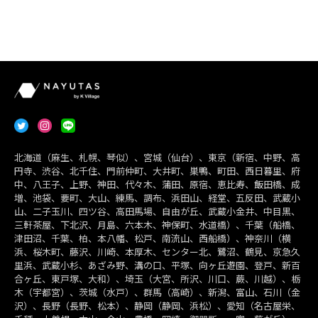
北海道（麻生、札幌、琴似）、宮城（仙台）、東京（新宿、中野、高
円寺、渋谷、北千住、門前仲町、大井町、巣鴨、町田、西日暮里、府
中、八王子、上野、神田、代々木、蒲田、原宿、恵比寿、飯田橋、成
増、池袋、要町、大山、練馬、調布、浜田山、経堂、五反田、武蔵小
山、二子玉川、四ツ谷、高田馬場、自由が丘、武蔵小金井、中目黒、
三軒茶屋、下北沢、月島、六本木、神保町、水道橋）、千葉（船橋、
津田沼、千葉、柏、本八幡、松戸、南流山、西船橋）、神奈川（横
浜、桜木町、藤沢、川崎、本厚木、センター北、鷺沼、鶴見、京急久
里浜、武蔵小杉、あざみ野、溝の口、平塚、向ヶ丘遊園、登戸、新百
合ヶ丘、東戸塚、大和）、埼玉（大宮、所沢、川口、蕨、川越）、栃
木（宇都宮）、茨城（水戸）、群馬（高崎）、新潟、富山、石川（金
沢）、長野（長野、松本）、静岡（静岡、浜松）、愛知（名古屋栄、