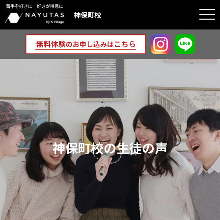
苦手を好きに 好きが得意に
togg
神保町校
navi
神保町校の生徒の声