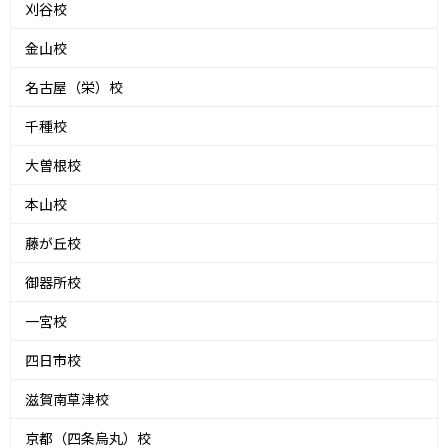
刈谷校
金山校
名古屋（栄）校
千種校
大曽根校
本山校
藤が丘校
御器所校
一宮校
四日市校
滋賀南草津校
京都（四条烏丸）校