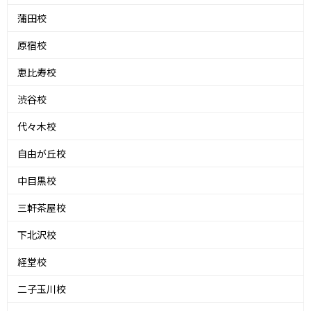
蒲田校
原宿校
恵比寿校
渋谷校
代々木校
自由が丘校
中目黒校
三軒茶屋校
下北沢校
経堂校
二子玉川校