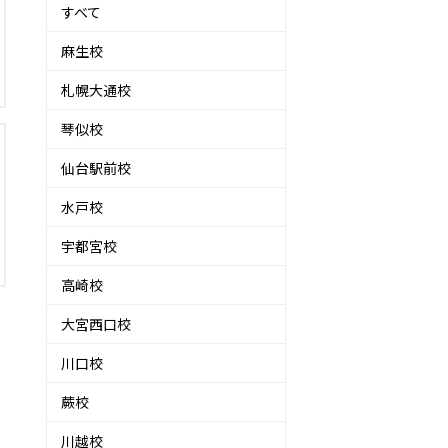
すべて
麻生校
札幌大通校
琴似校
仙台駅前校
水戸校
宇都宮校
高崎校
大宮西口校
川口校
蕨校
川越校