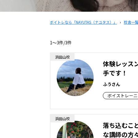
ボイトレなら「NAYUTAS（ナユタス）」
›
校舎一
1〜3件/3件
浜田山校
体験レッス
手です！
ふうさん
ボイストレーニ
浜田山校
落ち込むこ
な講師の方