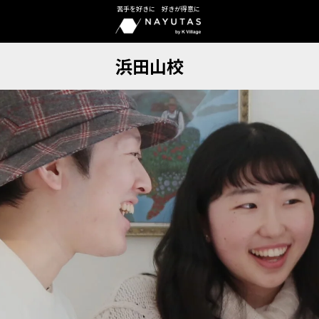
苦手を好きに 好きが得意に
浜田山校