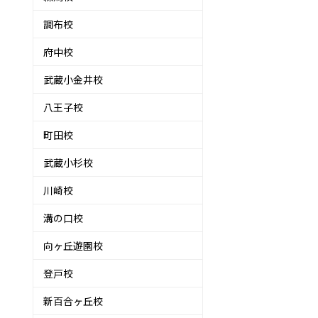
調布校
府中校
武蔵小金井校
八王子校
町田校
武蔵小杉校
川崎校
溝の口校
向ヶ丘遊園校
登戸校
新百合ヶ丘校