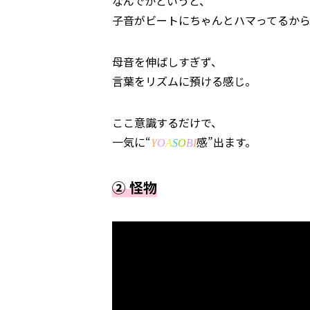
なんでかというと、
子音がビートにちゃんとハマってるか
母音を伸ばしすぎず、
言葉をリズムに預ける感じ。
ここ意識するだけで、
一気に
“
感
”
出ます。
Y
O
A
S
O
B
I
②
怪物