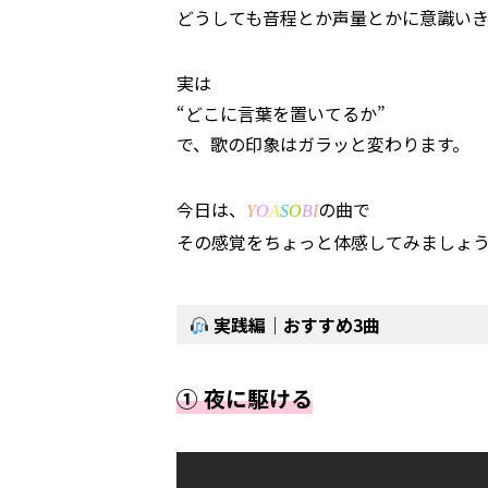
どうしても音程とか声量とかに意識い
実は
“どこに言葉を置いてるか”
で、歌の印象はガラッと変わります。
今日は、
の曲で
Y
O
A
S
O
B
I
その感覚をちょっと体感してみましょ
実践編｜おすすめ
3
曲
①
夜に駆ける