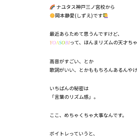
ナユタス神戸三ノ宮校から
岡本静愛(しずえ)です
最近あらためて思うんですけど、
って、ほんまリズムの天才ち
Y
O
A
S
O
B
I
高音がすごい、とか
歌詞がいい、とかももちろんあるんや
いちばんの秘密は
「言葉のリズム感」。
ここ、めちゃくちゃ大事なんです。
ボイトレっていうと、