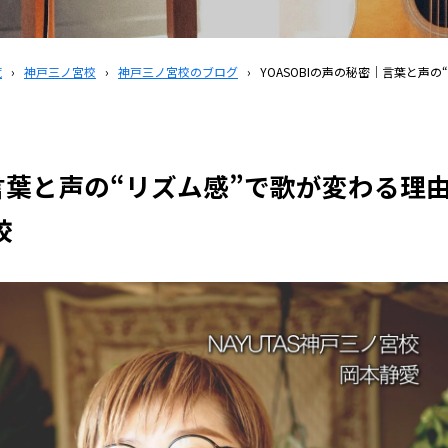
覧
›
神戸三ノ宮校
›
神戸三ノ宮校のブログ
›
YOASOBIの声の秘密｜言葉と声の
｜言葉と声の“リズム感”で歌が変わる理
校