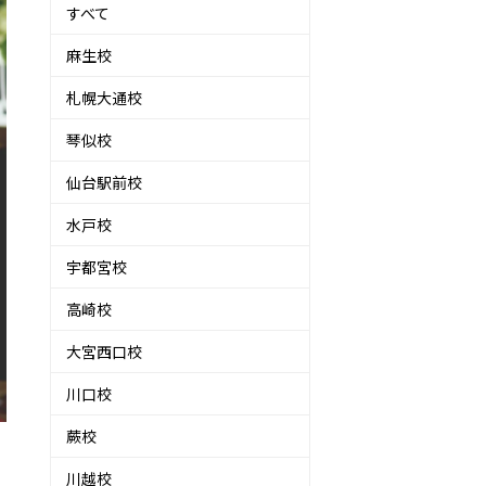
すべて
麻生校
札幌大通校
琴似校
仙台駅前校
水戸校
宇都宮校
高崎校
大宮西口校
川口校
蕨校
川越校