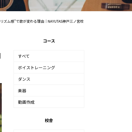
“リズム感”で歌が変わる理由｜NAYUTAS神戸三ノ宮校
コース
由
すべて
ボイストレーニング
ダンス
楽器
動画作成
校舎