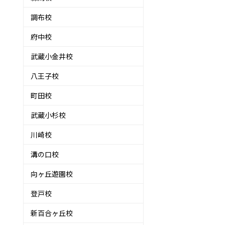
調布校
府中校
武蔵小金井校
八王子校
町田校
武蔵小杉校
川崎校
溝の口校
向ヶ丘遊園校
登戸校
新百合ヶ丘校