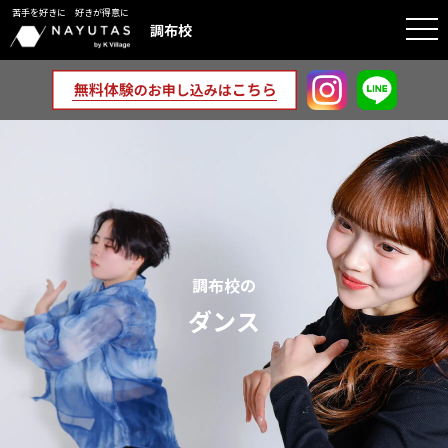
苦手を好きに 好きが得意に
togg
調布校
navi
調布校の
ダンス