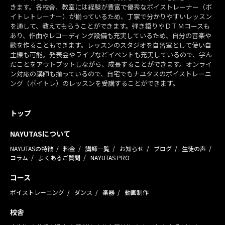
きます。各校舎、教室には経験が豊富で優秀なボイストレーナー（ボ
イトレトレーナー）が揃っているため、丁寧で分かりやすいレッスン
を通して、教えてもらうことができます。弾き語りやＤＴＭコースも
あり、作曲やレコーディング設備も充実しているため、自分の音楽や
歌を作ることもできます。レッスンのスタジオを自習室として使い自
主練も可能。発表会やライブなどイベントも充実しているので、学ん
だことをアウトプットしながら、成長することができます。オンライ
ン対応の講師も揃っているので、自宅でもナユタスのボイストレーニ
ング（ボイトレ）のレッスンを受講することができます。
トップ
NAYUTASについて
NAYUTASの特徴
料金
講師一覧
お知らせ
ブログ
生徒の声
コラム
よくあるご質問
NAYUTAS PRO
コース
ボイストレーニング
ダンス
楽器
動画制作
校舎