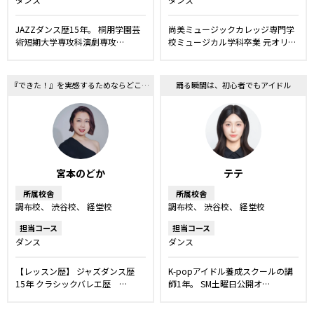
JAZZダンス歴15年。 桐朋学園芸
尚美ミュージックカレッジ専門学
術短期大学専攻科演劇専攻…
校ミュージカル学科卒業 元オリ…
『できた！』を実感するためならどこまでも教えます！！
踊る瞬間は、初心者でもアイドル
宮本のどか
テテ
所属校舎
所属校舎
調布校
渋谷校
経堂校
調布校
渋谷校
経堂校
担当コース
担当コース
ダンス
ダンス
【レッスン歴】 ジャズダンス歴
K-popアイドル養成スクールの講
15年 クラシックバレエ歴 …
師1年。 SM土曜日公開オ…