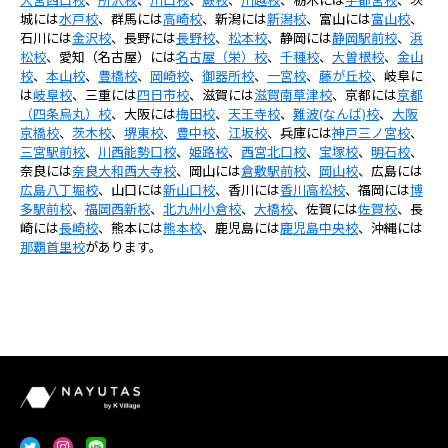
城には
水戸校
、群馬には
高崎校
、新潟には
新潟校
、富山には
富山校
、
石川には
金沢校
、長野には
長野校
、
松本校
、静岡には
静岡駅前校
、
浜
松校
、愛知（名古屋）には
名古屋（栄）校
、
千種校
、
大曽根校
、
金山
校
、
本山校
、
豊橋校
、
岡崎校
、
御器所校
、
一宮校
、
藤が丘校
、岐阜に
は
岐阜校
、三重には
四日市校
、滋賀には
滋賀南草津校
、京都には
京都
（四条烏丸）校
、大阪には
梅田校
、
天王寺校
、
難波(なんば)校
、
大阪
京橋校
、
茨木校
、
堺東校
、
豊中校
、
江坂校
、兵庫には
神戸三ノ宮校
、
三宮駅前校
、
川西能勢口校
、
姫路校
、
西宮北口校
、
宝塚校
、
明石校
、
奈良には
奈良大和西大寺校
、岡山には
倉敷駅前校
、
岡山校
、広島には
広島八丁堀校
、山口には
新山口校
、香川には
香川高松校
、福岡には
博
多駅前校
、
福岡西新校
、
北九州小倉校
、
大橋校
、佐賀には
佐賀校
、長
崎には
長崎校
、熊本には
熊本校
、鹿児島には
鹿児島中央校
、沖縄には
那覇首里校
があります。