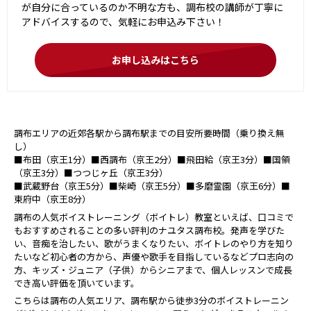
が自分に合っているのか不明な方も、調布校の講師が丁寧に
アドバイスするので、気軽にお申込み下さい！
お申し込みはこちら
調布エリアの近郊各駅から調布駅までの目安所要時間（乗り換え無
し）
■布田（京王1分）■西調布（京王2分）■飛田給（京王3分）■国領
（京王3分）■つつじヶ丘（京王3分）
■武蔵野台（京王5分）■柴崎（京王5分）■多磨霊園（京王6分）■
東府中（京王8分）
調布の人気ボイストレーニング（ボイトレ）教室といえば、口コミで
もおすすめされることの多い評判のナユタス調布校。発声を学びた
い、音痴を治したい、歌がうまくなりたい、ボイトレのやり方を知り
たいなど初心者の方から、声優や歌手を目指しているなどプロ志向の
方、キッズ・ジュニア（子供）からシニアまで、個人レッスンで成長
でき高い評価を頂いています。
こちらは調布の人気エリア、調布駅から徒歩3分のボイストレーニン