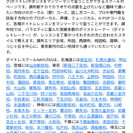
グ(ボイトレ)やダンスをマンツーマンで習うことができるスクールの
ページです。調布駅チカでカラオケの点数を上げたいなど趣味で通い
たい方向けのボーカル（歌）コース、話し方コース、プロや専門職を
目指す方向けのプロボーカル、声優、ミュージカル、K-POPコースな
ど、各種ボイトレレッスンをマンツーマンで習うことができます。調
布校では、バラエティに富んだ実績多数のボイストレーナー（ボイト
レトレーナー）が、レッスンを丁寧かつそれぞれの方に合わせたスタ
イルで教えます。調布エリア全域、布田、西調布、飛田給、国領、つ
つじヶ丘を中心に、東京都内の広い地域から通っていただいていま
す。
ボイトレスクールNAYUTASは、北海道には
麻生校
、
札幌大通校
、
琴似
校
、宮城には
仙台駅前校
、東京（
新宿三丁目校
、
新宿西口校
、
中野
校
、
高円寺校
、
北千住校
、
門前仲町校
、
品川大井町校
、
渋谷校
、
巣鴨
校
、
町田校
、
西日暮里校
、
府中校
、
八王子校
、
上野校
、
神田校
、
代々
木校
、
蒲田校
、
原宿校
、
恵比寿校
、
成増校
、
飯田橋校
、
池袋校
、
要町
校
、
大山校
、
練馬校
、
調布校
、
浜田山校
、
経堂校
、
五反田校
、
武蔵小
山校
、
二子玉川校
、
四ツ谷校
、
高田馬場校
、
自由が丘校
、
武蔵小金井
校
、
中目黒校
、
三軒茶屋校
、
下北沢校
、
月島校
、
六本木校
、
神保町
校
、
水道橋校
）、神奈川には
横浜駅前校
、
桜木町校
、
藤沢校
、
川崎
校
、
本厚木校
、
センター北校
、
鷺沼校
、
鶴見校
、
京急久里浜校
、
武蔵
小杉校
、
あざみ野校
、
溝の口校
、
平塚校
、
向ヶ丘遊園校
、
登戸校
、
新
百合ヶ丘校
、
東戸塚校
、
大和校
、千葉には
千葉船橋校
、
津田沼校
、
千
葉駅前校
、
柏校
、
本八幡校
、
松戸校
、
南流山校
、
西船橋校
、埼玉には
大宮西口校
、
所沢校
、
川口校
、
蕨校
、
川越校
、栃木には
宇都宮校
、茨