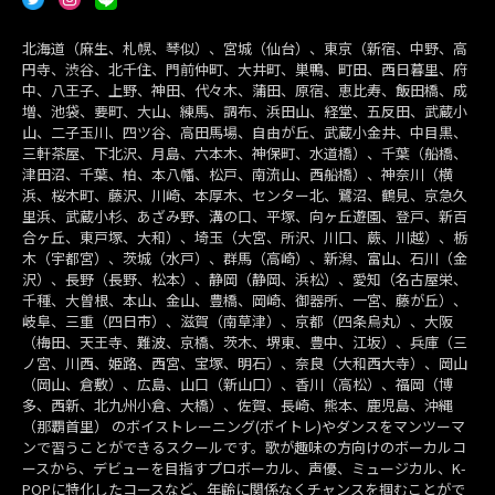
北海道（麻生、札幌、琴似）、宮城（仙台）、東京（新宿、中野、高
円寺、渋谷、北千住、門前仲町、大井町、巣鴨、町田、西日暮里、府
中、八王子、上野、神田、代々木、蒲田、原宿、恵比寿、飯田橋、成
増、池袋、要町、大山、練馬、調布、浜田山、経堂、五反田、武蔵小
山、二子玉川、四ツ谷、高田馬場、自由が丘、武蔵小金井、中目黒、
三軒茶屋、下北沢、月島、六本木、神保町、水道橋）、千葉（船橋、
津田沼、千葉、柏、本八幡、松戸、南流山、西船橋）、神奈川（横
浜、桜木町、藤沢、川崎、本厚木、センター北、鷺沼、鶴見、京急久
里浜、武蔵小杉、あざみ野、溝の口、平塚、向ヶ丘遊園、登戸、新百
合ヶ丘、東戸塚、大和）、埼玉（大宮、所沢、川口、蕨、川越）、栃
木（宇都宮）、茨城（水戸）、群馬（高崎）、新潟、富山、石川（金
沢）、長野（長野、松本）、静岡（静岡、浜松）、愛知（名古屋栄、
千種、大曽根、本山、金山、豊橋、岡崎、御器所、一宮、藤が丘）、
岐阜、三重（四日市）、滋賀（南草津）、京都（四条烏丸）、大阪
（梅田、天王寺、難波、京橋、茨木、堺東、豊中、江坂）、兵庫（三
ノ宮、川西、姫路、西宮、宝塚、明石）、奈良（大和西大寺）、岡山
（岡山、倉敷）、広島、山口（新山口）、香川（高松）、福岡（博
多、西新、北九州小倉、大橋）、佐賀、長崎、熊本、鹿児島、沖縄
（那覇首里） のボイストレーニング(ボイトレ)やダンスをマンツーマ
ンで習うことができるスクールです。歌が趣味の方向けのボーカルコ
ースから、デビューを目指すプロボーカル、声優、ミュージカル、K-
POPに特化したコースなど、年齢に関係なくチャンスを掴むことがで