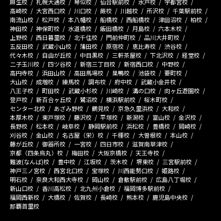
麻生校
札幌大通校
琴似校
仙台駅前校
水戸校
宇都宮校
高崎校
大宮西口校
川口校
蕨校
川越校
所沢校
千葉駅前校
南流山校
松戸校
本八幡校
船橋校
西船橋校
津田沼校
柏校
神田校
神保町校
水道橋校
飯田橋校
月島校
六本木校
上野校
西日暮里校
北千住校
門前仲町校
品川大井町校
五反田校
武蔵小山校
蒲田校
原宿校
恵比寿校
渋谷校
代々木校
自由が丘校
中目黒校
三軒茶屋校
下北沢校
経堂校
二子玉川校
四ツ谷校
新宿三丁目校
新宿西口校
中野校
高円寺校
浜田山校
高田馬場校
巣鴨校
池袋校
要町校
大山校
成増校
練馬校
調布校
府中校
武蔵小金井校
八王子校
町田校
武蔵小杉校
川崎校
溝の口校
向ヶ丘遊園校
登戸校
新百合ヶ丘校
鷺沼校
横浜駅前校
桜木町校
センター北校
あざみ野校
鶴見校
京急久里浜校
大和校
本厚木校
東戸塚校
藤沢校
平塚校
新潟校
富山校
金沢校
長野校
松本校
岐阜校
静岡駅前校
浜松校
豊橋校
岡崎校
刈谷校
金山校
名古屋（栄）校
千種校
大曽根校
本山校
藤が丘校
御器所校
一宮校
四日市校
滋賀南草津校
京都（四条烏丸）校
梅田校
大阪京橋校
天王寺校
難波(なんば)校
豊中校
江坂校
茨木校
堺東校
三宮駅前校
神戸三ノ宮校
西宮北口校
宝塚校
川西能勢口校
姫路校
明石校
奈良大和西大寺校
岡山校
倉敷駅前校
広島八丁堀校
新山口校
香川高松校
北九州小倉校
福岡博多駅前校
福岡西新校
大橋校
佐賀校
長崎校
熊本校
鹿児島中央校
那覇首里校