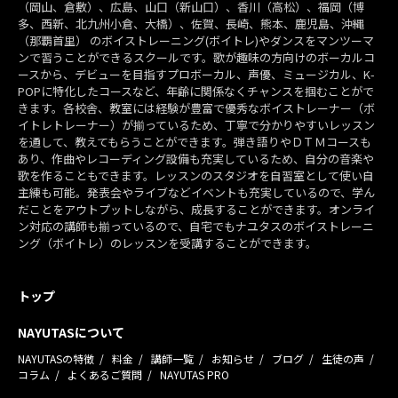
（岡山、倉敷）、広島、山口（新山口）、香川（高松）、福岡（博
多、西新、北九州小倉、大橋）、佐賀、長崎、熊本、鹿児島、沖縄
（那覇首里） のボイストレーニング(ボイトレ)やダンスをマンツーマ
ンで習うことができるスクールです。歌が趣味の方向けのボーカルコ
ースから、デビューを目指すプロボーカル、声優、ミュージカル、K-
POPに特化したコースなど、年齢に関係なくチャンスを掴むことがで
きます。各校舎、教室には経験が豊富で優秀なボイストレーナー（ボ
イトレトレーナー）が揃っているため、丁寧で分かりやすいレッスン
を通して、教えてもらうことができます。弾き語りやＤＴＭコースも
あり、作曲やレコーディング設備も充実しているため、自分の音楽や
歌を作ることもできます。レッスンのスタジオを自習室として使い自
主練も可能。発表会やライブなどイベントも充実しているので、学ん
だことをアウトプットしながら、成長することができます。オンライ
ン対応の講師も揃っているので、自宅でもナユタスのボイストレーニ
ング（ボイトレ）のレッスンを受講することができます。
トップ
NAYUTASについて
NAYUTASの特徴
料金
講師一覧
お知らせ
ブログ
生徒の声
コラム
よくあるご質問
NAYUTAS PRO