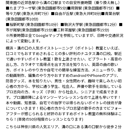
関東圏の近郊各駅から溝の口駅までの目安所要時間（乗り換え無し）
■たまプラーザ駅 (東急田園都市5分)■用賀駅 (東急田園都市7分）■
等々力駅 (東急大井町7分）■自由が丘駅 (東急大井町8分)■青葉台駅
(東急田園都市10分)
■桜新町駅 (東急田園都市10分）■駒沢大学駅 (東急田園都市12分）■
市が尾駅(東急田園都市15分)■三軒茶屋駅 (東急田園都市15分)
※所要時間は全てGoogleマップを参照していますが、日時や交通状況
によって変動します。
横浜・溝の口の人気ボイストレーニング（ボイトレ）教室といえば、
口コミでもおすすめされることの多い評判のナユタス溝の口校。駅近
で通いやすいボイトレ教室！歌を上達させたい、ビブラート・高音の
出し方、カラオケで高得点を出す方法を知りたい、英語の曲の歌い
方、ボイトレのやり方や自宅での簡単な練習方法、メニュー作り、歌
の動画制作、編集のやり方やおすすめのandroidやiPhoneのアプリ、
防音グッズ、本を知りたい、男性・女性問わず、趣味で楽しみたい初
心者の方から、学校に通う学生、社会人、声優や歌手を目指している
プロ志向の方、キッズ（子供）から社会人、シニアまで成長できま
す。プロ講師陣によるマンツーマンレッスンなので上達も早いです！
本や動画、知恵袋、自宅での独学では得られないボイトレの技術が身
についていきます！初心者の方からプロ志望の歌手の方までビフォー
アフターが感じられると好評のおすすめボイトレ教室の無料体験はこ
ちら！(単発の50分程度のレッスンとなります)
こちらは神奈川県の人気エリア、溝の口にある溝の口駅から徒歩２分