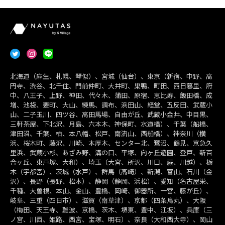
北海道（麻生、札幌、琴似）、宮城（仙台）、東京（新宿、中野、高
円寺、渋谷、北千住、門前仲町、大井町、巣鴨、町田、西日暮里、府
中、八王子、上野、神田、代々木、蒲田、原宿、恵比寿、飯田橋、成
増、池袋、要町、大山、練馬、調布、浜田山、経堂、五反田、武蔵小
山、二子玉川、四ツ谷、高田馬場、自由が丘、武蔵小金井、中目黒、
三軒茶屋、下北沢、月島、六本木、神保町、水道橋）、千葉（船橋、
津田沼、千葉、柏、本八幡、松戸、南流山、西船橋）、神奈川（横
浜、桜木町、藤沢、川崎、本厚木、センター北、鷺沼、鶴見、京急久
里浜、武蔵小杉、あざみ野、溝の口、平塚、向ヶ丘遊園、登戸、新百
合ヶ丘、東戸塚、大和）、埼玉（大宮、所沢、川口、蕨、川越）、栃
木（宇都宮）、茨城（水戸）、群馬（高崎）、新潟、富山、石川（金
沢）、長野（長野、松本）、静岡（静岡、浜松）、愛知（名古屋栄、
千種、大曽根、本山、金山、豊橋、岡崎、御器所、一宮、藤が丘）、
岐阜、三重（四日市）、滋賀（南草津）、京都（四条烏丸）、大阪
（梅田、天王寺、難波、京橋、茨木、堺東、豊中、江坂）、兵庫（三
ノ宮、川西、姫路、西宮、宝塚、明石）、奈良（大和西大寺）、岡山