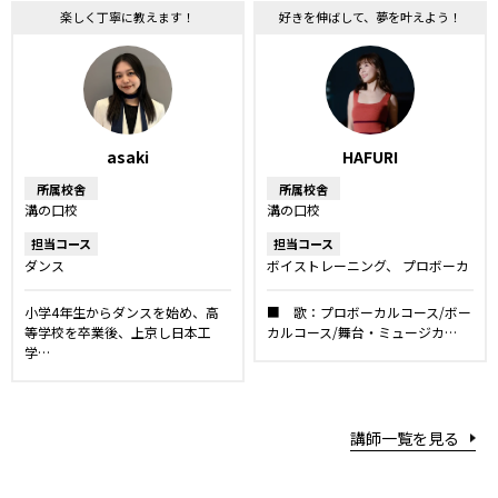
楽しく丁寧に教えます！
好きを伸ばして、夢を叶えよう！
asaki
HAFURI
所属校舎
所属校舎
溝の口校
溝の口校
担当コース
担当コース
ダンス
ボイストレーニング
プロボーカ
ルレッスン
ボーカルレッスン
舞台・ミュージカルレッスン
キ
小学4年生からダンスを始め、高
■ 歌：プロボーカルコース/ボー
ッズ・ジュニアコース
ダンス
等学校を卒業後、上京し日本工
カルコース/舞台・ミュージカ…
学…
講師一覧を見る