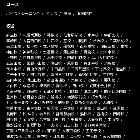
コース
ボイストレーニング
ダンス
楽器
動画制作
校舎
麻生校
札幌大通校
琴似校
仙台駅前校
水戸校
宇都宮校
高崎校
大宮西口校
川口校
蕨校
川越校
所沢校
千葉駅前校
南流山校
松戸校
本八幡校
船橋校
西船橋校
津田沼校
柏校
神田校
神保町校
水道橋校
飯田橋校
月島校
六本木校
上野校
西日暮里校
北千住校
門前仲町校
品川大井町校
五反田校
武蔵小山校
蒲田校
原宿校
恵比寿校
渋谷校
代々木校
自由が丘校
中目黒校
三軒茶屋校
下北沢校
経堂校
二子玉川校
四ツ谷校
新宿三丁目校
新宿西口校
中野校
高円寺校
浜田山校
高田馬場校
巣鴨校
池袋校
要町校
大山校
成増校
練馬校
調布校
府中校
武蔵小金井校
八王子校
町田校
武蔵小杉校
川崎校
溝の口校
向ヶ丘遊園校
登戸校
新百合ヶ丘校
鷺沼校
横浜駅前校
桜木町校
センター北校
あざみ野校
鶴見校
京急久里浜校
大和校
本厚木校
東戸塚校
藤沢校
平塚校
新潟校
富山校
金沢校
長野校
松本校
岐阜校
静岡駅前校
浜松校
豊橋校
岡崎校
刈谷校
金山校
名古屋（栄）校
千種校
大曽根校
本山校
藤が丘校
御器所校
一宮校
四日市校
滋賀南草津校
京都（四条烏丸）校
梅田校
大阪京橋校
天王寺校
難波(なんば)校
豊中校
江坂校
茨木校
堺東校
三宮駅前校