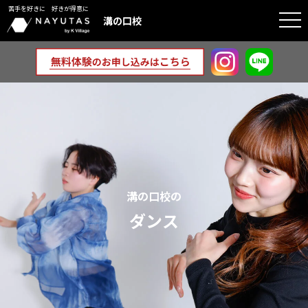
苦手を好きに 好きが得意に
togg
溝の口校
navi
溝の口校の
ダンス