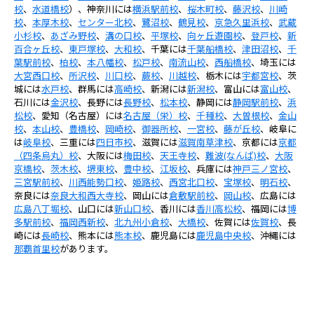
校
、
水道橋校
）、神奈川には
横浜駅前校
、
桜木町校
、
藤沢校
、
川崎
校
、
本厚木校
、
センター北校
、
鷺沼校
、
鶴見校
、
京急久里浜校
、
武蔵
小杉校
、
あざみ野校
、
溝の口校
、
平塚校
、
向ヶ丘遊園校
、
登戸校
、
新
百合ヶ丘校
、
東戸塚校
、
大和校
、千葉には
千葉船橋校
、
津田沼校
、
千
葉駅前校
、
柏校
、
本八幡校
、
松戸校
、
南流山校
、
西船橋校
、埼玉には
大宮西口校
、
所沢校
、
川口校
、
蕨校
、
川越校
、栃木には
宇都宮校
、茨
城には
水戸校
、群馬には
高崎校
、新潟には
新潟校
、富山には
富山校
、
石川には
金沢校
、長野には
長野校
、
松本校
、静岡には
静岡駅前校
、
浜
松校
、愛知（名古屋）には
名古屋（栄）校
、
千種校
、
大曽根校
、
金山
校
、
本山校
、
豊橋校
、
岡崎校
、
御器所校
、
一宮校
、
藤が丘校
、岐阜に
は
岐阜校
、三重には
四日市校
、滋賀には
滋賀南草津校
、京都には
京都
（四条烏丸）校
、大阪には
梅田校
、
天王寺校
、
難波(なんば)校
、
大阪
京橋校
、
茨木校
、
堺東校
、
豊中校
、
江坂校
、兵庫には
神戸三ノ宮校
、
三宮駅前校
、
川西能勢口校
、
姫路校
、
西宮北口校
、
宝塚校
、
明石校
、
奈良には
奈良大和西大寺校
、岡山には
倉敷駅前校
、
岡山校
、広島には
広島八丁堀校
、山口には
新山口校
、香川には
香川高松校
、福岡には
博
多駅前校
、
福岡西新校
、
北九州小倉校
、
大橋校
、佐賀には
佐賀校
、長
崎には
長崎校
、熊本には
熊本校
、鹿児島には
鹿児島中央校
、沖縄には
那覇首里校
があります。