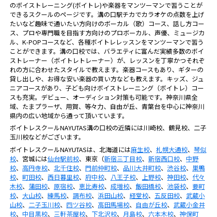
のボイストレーニング(ボイトレ)や楽器をマンツーマンで習うことが
できるスクールのページです。溝の口駅チカでカラオケの点数を上げ
たいなど趣味で通いたい方向けのボーカル（歌）コース、話し方コー
ス、プロや専門職を目指す方向けのプロボーカル、声優、ミュージカ
ル、K-POPコースなど、各種ボイトレレッスンをマンツーマンで習う
ことができます。溝の口校では、バラエティに富んだ実績多数のボイ
ストレーナー（ボイトレトレーナー）が、レッスンを丁寧かつそれぞ
れの方に合わせたスタイルで教えます。楽器コースもあり、ギターの
貸し出しや、お得な安い楽器の買い方なども教えます。キッズ、ジュ
ニアコースがあり、子ども向けボイストレーニング（ボイトレ）コー
スも充実。デビュー、オーディション対策も可能です。神奈川県全
域、たまプラーザ、用賀、等々力、自由が丘、青葉台を中心に神奈川
県内の広い地域から通って頂いています。
ボイトレスクールNAYUTAS溝の口校の近隣には川崎校、鶴見校、二子
玉川校などがございます。
ボイトレスクールNAYUTASは、北海道には
麻生校
、
札幌大通校
、
琴似
校
、宮城には
仙台駅前校
、東京（
新宿三丁目校
、
新宿西口校
、
中野
校
、
高円寺校
、
北千住校
、
門前仲町校
、
品川大井町校
、
渋谷校
、
巣鴨
校
、
町田校
、
西日暮里校
、
府中校
、
八王子校
、
上野校
、
神田校
、
代々
木校
、
蒲田校
、
原宿校
、
恵比寿校
、
成増校
、
飯田橋校
、
池袋校
、
要町
校
、
大山校
、
練馬校
、
調布校
、
浜田山校
、
経堂校
、
五反田校
、
武蔵小
山校
、
二子玉川校
、
四ツ谷校
、
高田馬場校
、
自由が丘校
、
武蔵小金井
校
、
中目黒校
、
三軒茶屋校
、
下北沢校
、
月島校
、
六本木校
、
神保町