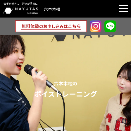
苦手を好きに 好きが得意に
togg
六本木校
navi
六本木校の
ボイストレーニング