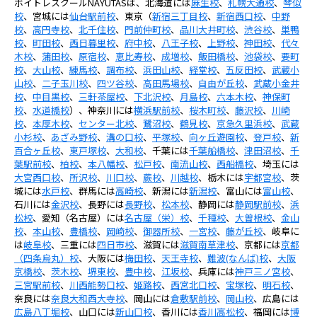
ボイトレスクールNAYUTASは、北海道には
麻生校
、
札幌大通校
、
琴似
校
、宮城には
仙台駅前校
、東京（
新宿三丁目校
、
新宿西口校
、
中野
校
、
高円寺校
、
北千住校
、
門前仲町校
、
品川大井町校
、
渋谷校
、
巣鴨
校
、
町田校
、
西日暮里校
、
府中校
、
八王子校
、
上野校
、
神田校
、
代々
木校
、
蒲田校
、
原宿校
、
恵比寿校
、
成増校
、
飯田橋校
、
池袋校
、
要町
校
、
大山校
、
練馬校
、
調布校
、
浜田山校
、
経堂校
、
五反田校
、
武蔵小
山校
、
二子玉川校
、
四ツ谷校
、
高田馬場校
、
自由が丘校
、
武蔵小金井
校
、
中目黒校
、
三軒茶屋校
、
下北沢校
、
月島校
、
六本木校
、
神保町
校
、
水道橋校
）、神奈川には
横浜駅前校
、
桜木町校
、
藤沢校
、
川崎
校
、
本厚木校
、
センター北校
、
鷺沼校
、
鶴見校
、
京急久里浜校
、
武蔵
小杉校
、
あざみ野校
、
溝の口校
、
平塚校
、
向ヶ丘遊園校
、
登戸校
、
新
百合ヶ丘校
、
東戸塚校
、
大和校
、千葉には
千葉船橋校
、
津田沼校
、
千
葉駅前校
、
柏校
、
本八幡校
、
松戸校
、
南流山校
、
西船橋校
、埼玉には
大宮西口校
、
所沢校
、
川口校
、
蕨校
、
川越校
、栃木には
宇都宮校
、茨
城には
水戸校
、群馬には
高崎校
、新潟には
新潟校
、富山には
富山校
、
石川には
金沢校
、長野には
長野校
、
松本校
、静岡には
静岡駅前校
、
浜
松校
、愛知（名古屋）には
名古屋（栄）校
、
千種校
、
大曽根校
、
金山
校
、
本山校
、
豊橋校
、
岡崎校
、
御器所校
、
一宮校
、
藤が丘校
、岐阜に
は
岐阜校
、三重には
四日市校
、滋賀には
滋賀南草津校
、京都には
京都
（四条烏丸）校
、大阪には
梅田校
、
天王寺校
、
難波(なんば)校
、
大阪
京橋校
、
茨木校
、
堺東校
、
豊中校
、
江坂校
、兵庫には
神戸三ノ宮校
、
三宮駅前校
、
川西能勢口校
、
姫路校
、
西宮北口校
、
宝塚校
、
明石校
、
奈良には
奈良大和西大寺校
、岡山には
倉敷駅前校
、
岡山校
、広島には
広島八丁堀校
、山口には
新山口校
、香川には
香川高松校
、福岡には
博