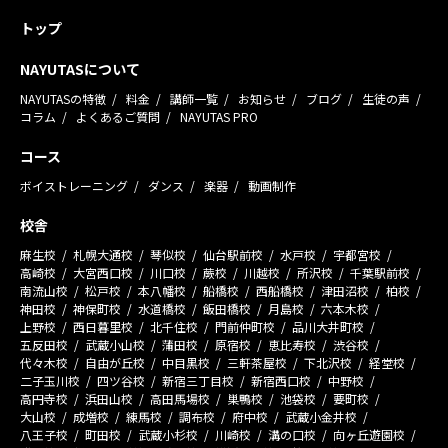
トップ
NAYUTASについて
NAYUTASの特徴
料金
講師一覧
お知らせ
ブログ
生徒の声
コラム
よくあるご質問
NAYUTAS PRO
コース
ボイストレーニング
ダンス
楽器
動画制作
校舎
麻生校
札幌大通校
琴似校
仙台駅前校
水戸校
宇都宮校
高崎校
大宮西口校
川口校
蕨校
川越校
所沢校
千葉駅前校
南流山校
松戸校
本八幡校
船橋校
西船橋校
津田沼校
柏校
神田校
神保町校
水道橋校
飯田橋校
月島校
六本木校
上野校
西日暮里校
北千住校
門前仲町校
品川大井町校
五反田校
武蔵小山校
蒲田校
原宿校
恵比寿校
渋谷校
代々木校
自由が丘校
中目黒校
三軒茶屋校
下北沢校
経堂校
二子玉川校
四ツ谷校
新宿三丁目校
新宿西口校
中野校
高円寺校
浜田山校
高田馬場校
巣鴨校
池袋校
要町校
大山校
成増校
練馬校
調布校
府中校
武蔵小金井校
八王子校
町田校
武蔵小杉校
川崎校
溝の口校
向ヶ丘遊園校