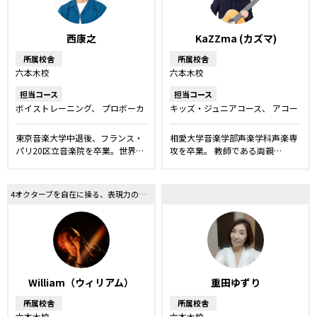
西康之
KaZZma (カズマ)
所属校舎
所属校舎
六本木校
六本木校
担当コース
担当コース
ボイストレーニング
プロボーカ
キッズ・ジュニアコース
アコー
ルレッスン
ボーカルレッスン
スティックギター教室
DTM・作
詞作曲レッスン
ボイストレーニ
東京音楽大学中退後、フランス・
​相愛大学音楽学部声楽学科声楽専
ング
プロボーカルレッスン
ボ
パリ20区立音楽院を卒業。世界…
攻を卒業。 ​教師である両親…
ーカルレッスン
楽器
洋楽・発
音矯正レッスン
弾き語りレッス
ン
4オクターブを自在に操る、表現力の魔術師
William（ウィリアム）
重田ゆずり
所属校舎
所属校舎
六本木校
六本木校