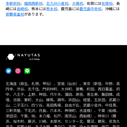
多駅前校
、
福岡西新校
、
北九州小倉校
、
大橋校
、佐賀には
佐賀校
、長
崎には
長崎校
、熊本には
熊本校
、鹿児島には
鹿児島中央校
、沖縄には
那覇首里校
があります。
北海道（麻生、札幌、琴似）、宮城（仙台）、東京（新宿、中野、高
円寺、渋谷、北千住、門前仲町、大井町、巣鴨、町田、西日暮里、府
中、八王子、上野、神田、代々木、蒲田、原宿、恵比寿、飯田橋、成
増、池袋、要町、大山、練馬、調布、浜田山、経堂、五反田、武蔵小
山、二子玉川、四ツ谷、高田馬場、自由が丘、武蔵小金井、中目黒、
三軒茶屋、下北沢、月島、六本木、神保町、水道橋）、千葉（船橋、
津田沼、千葉、柏、本八幡、松戸、南流山、西船橋）、神奈川（横
浜、桜木町、藤沢、川崎、本厚木、センター北、鷺沼、鶴見、京急久
里浜、武蔵小杉、あざみ野、溝の口、平塚、向ヶ丘遊園、登戸、新百