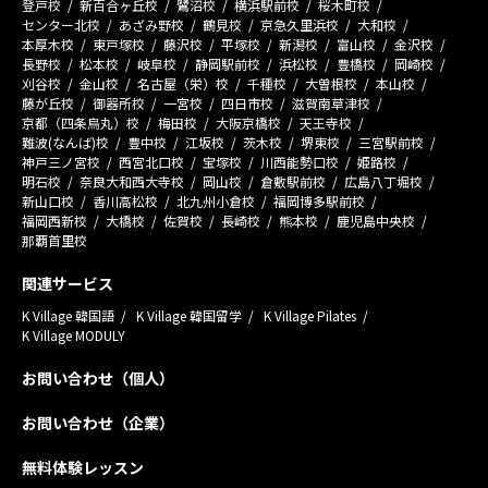
登戸校
新百合ヶ丘校
鷺沼校
横浜駅前校
桜木町校
センター北校
あざみ野校
鶴見校
京急久里浜校
大和校
本厚木校
東戸塚校
藤沢校
平塚校
新潟校
富山校
金沢校
長野校
松本校
岐阜校
静岡駅前校
浜松校
豊橋校
岡崎校
刈谷校
金山校
名古屋（栄）校
千種校
大曽根校
本山校
藤が丘校
御器所校
一宮校
四日市校
滋賀南草津校
京都（四条烏丸）校
梅田校
大阪京橋校
天王寺校
難波(なんば)校
豊中校
江坂校
茨木校
堺東校
三宮駅前校
神戸三ノ宮校
西宮北口校
宝塚校
川西能勢口校
姫路校
明石校
奈良大和西大寺校
岡山校
倉敷駅前校
広島八丁堀校
新山口校
香川高松校
北九州小倉校
福岡博多駅前校
福岡西新校
大橋校
佐賀校
長崎校
熊本校
鹿児島中央校
那覇首里校
関連サービス
K Village 韓国語
K Village 韓国留学
K Village Pilates
K Village MODULY
お問い合わせ（個人）
お問い合わせ（企業）
無料体験レッスン