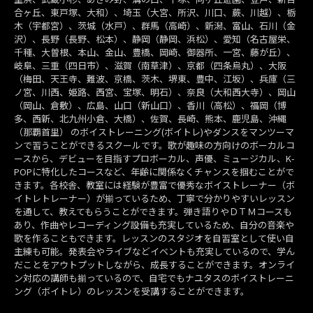
合ヶ丘、東戸塚、大和）、埼玉（大宮、所沢、川口、蕨、川越）、栃
木（宇都宮）、茨城（水戸）、群馬（高崎）、新潟、富山、石川（金
沢）、長野（長野、松本）、静岡（静岡、浜松）、愛知（名古屋栄、
千種、大曽根、本山、金山、豊橋、岡崎、御器所、一宮、藤が丘）、
岐阜、三重（四日市）、滋賀（南草津）、京都（四条烏丸）、大阪
（梅田、天王寺、難波、京橋、茨木、堺東、豊中、江坂）、兵庫（三
ノ宮、川西、姫路、西宮、宝塚、明石）、奈良（大和西大寺）、岡山
（岡山、倉敷）、広島、山口（新山口）、香川（高松）、福岡（博
多、西新、北九州小倉、大橋）、佐賀、長崎、熊本、鹿児島、沖縄
（那覇首里） のボイストレーニング(ボイトレ)やダンスをマンツーマ
ンで習うことができるスクールです。歌が趣味の方向けのボーカルコ
ースから、デビューを目指すプロボーカル、声優、ミュージカル、K-
POPに特化したコースなど、年齢に関係なくチャンスを掴むことがで
きます。各校舎、教室には経験が豊富で優秀なボイストレーナー（ボ
イトレトレーナー）が揃っているため、丁寧で分かりやすいレッスン
を通して、教えてもらうことができます。弾き語りやＤＴＭコースも
あり、作曲やレコーディング設備も充実しているため、自分の音楽や
歌を作ることもできます。レッスンのスタジオを自習室として使い自
主練も可能。発表会やライブなどイベントも充実しているので、学ん
だことをアウトプットしながら、成長することができます。オンライ
ン対応の講師も揃っているので、自宅でもナユタスのボイストレーニ
ング（ボイトレ）のレッスンを受講することができます。