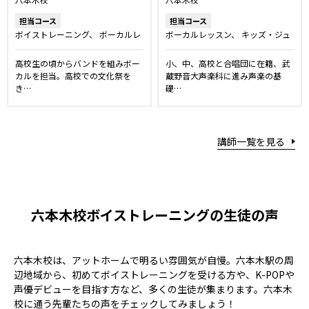
担当コース
担当コース
ボイストレーニング
ボーカルレ
ボーカルレッスン
キッズ・ジュ
ッスン
洋楽・発音矯正レッスン
ニアコース
ボイストレーニン
グ
プロボーカルレッスン
高校生の頃からバンドを組みボー
小、中、高校と合唱団に在籍、武
カルを担当。高校での文化祭を
蔵野音大声楽科に進み声楽の基
き…
礎…
講師一覧を見る
六本木校ボイストレーニングの生徒の声
六本木校は、アットホームで明るい雰囲気が自慢。六本木駅の周
辺地域から、初めてボイストレーニングを受ける方や、K-POPや
声優デビューを目指す方など、多くの生徒が集まります。六本木
校に通う先輩たちの声をチェックしてみましょう！