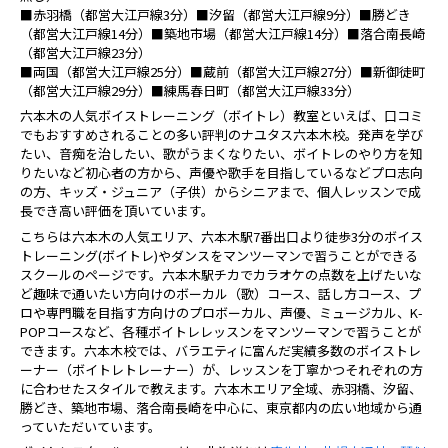
■赤羽橋（都営大江戸線3分）■汐留（都営大江戸線9分）■勝どき
（都営大江戸線14分）■築地市場（都営大江戸線14分）■落合南長崎
（都営大江戸線23分）
■両国（都営大江戸線25分）■蔵前（都営大江戸線27分）■新御徒町
（都営大江戸線29分）■練馬春日町（都営大江戸線33分）
六本木の人気ボイストレーニング（ボイトレ）教室といえば、口コミ
でもおすすめされることの多い評判のナユタス六本木校。発声を学び
たい、音痴を治したい、歌がうまくなりたい、ボイトレのやり方を知
りたいなど初心者の方から、声優や歌手を目指しているなどプロ志向
の方、キッズ・ジュニア（子供）からシニアまで、個人レッスンで成
長でき高い評価を頂いています。
こちらは六本木の人気エリア、六本木駅7番出口より徒歩3分のボイス
トレーニング(ボイトレ)やダンスをマンツーマンで習うことができる
スクールのページです。六本木駅チカでカラオケの点数を上げたいな
ど趣味で通いたい方向けのボーカル（歌）コース、話し方コース、プ
ロや専門職を目指す方向けのプロボーカル、声優、ミュージカル、K-
POPコースなど、各種ボイトレレッスンをマンツーマンで習うことが
できます。六本木校では、バラエティに富んだ実績多数のボイストレ
ーナー（ボイトレトレーナー）が、レッスンを丁寧かつそれぞれの方
に合わせたスタイルで教えます。六本木エリア全域、赤羽橋、汐留、
勝どき、築地市場、落合南長崎を中心に、東京都内の広い地域から通
っていただいています。