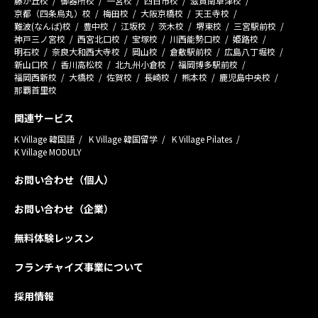
藤が丘校
御器所校
一宮校
四日市校
滋賀南草津校
京都（四条烏丸）校
梅田校
大阪京橋校
天王寺校
難波(なんば)校
豊中校
江坂校
茨木校
堺東校
三宮駅前校
神戸三ノ宮校
西宮北口校
宝塚校
川西能勢口校
姫路校
明石校
奈良大和西大寺校
岡山校
倉敷駅前校
広島八丁堀校
新山口校
香川高松校
北九州小倉校
福岡博多駅前校
福岡西新校
大橋校
佐賀校
長崎校
熊本校
鹿児島中央校
那覇首里校
関連サービス
K Village 韓国語
K Village 韓国留学
K Village Pilates
K Village MODULY
お問い合わせ（個人）
お問い合わせ（企業）
無料体験レッスン
フランチャイズ事業について
採用情報