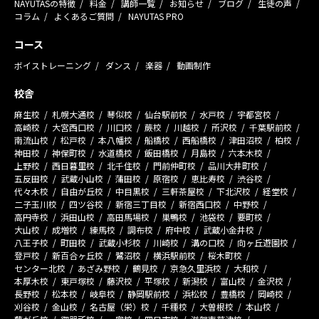
NAYUTASの特徴
料金
講師一覧
お知らせ
ブログ
生徒の声
コラム
よくあるご質問
NAYUTAS PRO
コース
ボイストレーニング
ダンス
楽器
動画制作
校舎
麻生校
札幌大通校
琴似校
仙台駅前校
水戸校
宇都宮校
高崎校
大宮西口校
川口校
蕨校
川越校
所沢校
千葉駅前校
南流山校
松戸校
本八幡校
船橋校
西船橋校
津田沼校
柏校
神田校
神保町校
水道橋校
飯田橋校
月島校
六本木校
上野校
西日暮里校
北千住校
門前仲町校
品川大井町校
五反田校
武蔵小山校
蒲田校
原宿校
恵比寿校
渋谷校
代々木校
自由が丘校
中目黒校
三軒茶屋校
下北沢校
経堂校
二子玉川校
四ツ谷校
新宿三丁目校
新宿西口校
中野校
高円寺校
浜田山校
高田馬場校
巣鴨校
池袋校
要町校
大山校
成増校
練馬校
調布校
府中校
武蔵小金井校
八王子校
町田校
武蔵小杉校
川崎校
溝の口校
向ヶ丘遊園校
登戸校
新百合ヶ丘校
鷺沼校
横浜駅前校
桜木町校
センター北校
あざみ野校
鶴見校
京急久里浜校
大和校
本厚木校
東戸塚校
藤沢校
平塚校
新潟校
富山校
金沢校
長野校
松本校
岐阜校
静岡駅前校
浜松校
豊橋校
岡崎校
刈谷校
金山校
名古屋（栄）校
千種校
大曽根校
本山校