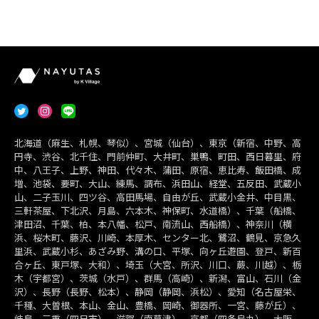
北海道（麻生、札幌、琴似）、宮城（仙台）、東京（新宿、中野、高
円寺、渋谷、北千住、門前仲町、大井町、巣鴨、町田、西日暮里、府
中、八王子、上野、神田、代々木、蒲田、原宿、恵比寿、飯田橋、成
増、池袋、要町、大山、練馬、調布、浜田山、経堂、五反田、武蔵小
山、二子玉川、四ツ谷、高田馬場、自由が丘、武蔵小金井、中目黒、
三軒茶屋、下北沢、月島、六本木、神保町、水道橋）、千葉（船橋、
津田沼、千葉、柏、本八幡、松戸、南流山、西船橋）、神奈川（横
浜、桜木町、藤沢、川崎、本厚木、センター北、鷺沼、鶴見、京急久
里浜、武蔵小杉、あざみ野、溝の口、平塚、向ヶ丘遊園、登戸、新百
合ヶ丘、東戸塚、大和）、埼玉（大宮、所沢、川口、蕨、川越）、栃
木（宇都宮）、茨城（水戸）、群馬（高崎）、新潟、富山、石川（金
沢）、長野（長野、松本）、静岡（静岡、浜松）、愛知（名古屋栄、
千種、大曽根、本山、金山、豊橋、岡崎、御器所、一宮、藤が丘）、
岐阜、三重（四日市）、滋賀（南草津）、京都（四条烏丸）、大阪