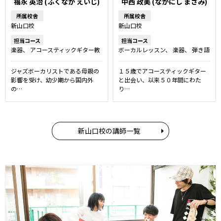
福永 英治 (ふくなが えいじ)
中西 政美 (なかにし まさみ)
所属校舎
所属校舎
新山口校
新山口校
担当コース
担当コース
楽器
アコースティックギター教
ボーカルレッスン
楽器
弾き語
室
エレキギター教室
りレッスン
アコースティックギ
ター教室
ジャズボーカリストである母親の
１５歳でアコースティックギター
影響を受け、幼少期から国内外
と出会い、以来５０年間にわた
の…
り…
新山口校の講師一覧