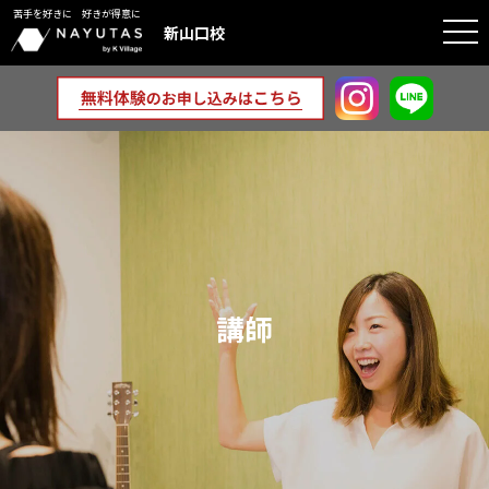
苦手を好きに 好きが得意に
togg
新山口校
navi
講師