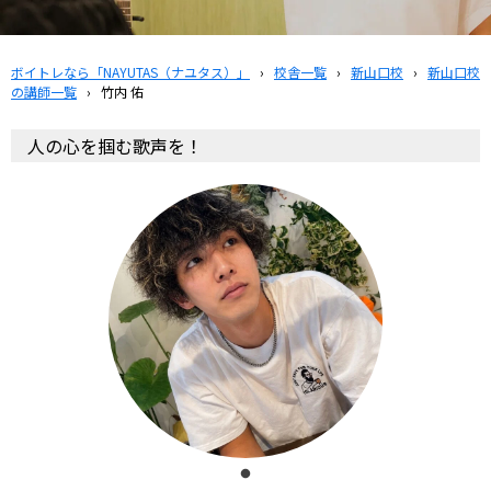
ボイトレなら「NAYUTAS（ナユタス）」
›
校舎一覧
›
新山口校
›
新山口校
の講師一覧
›
竹内 佑
人の心を掴む歌声を！