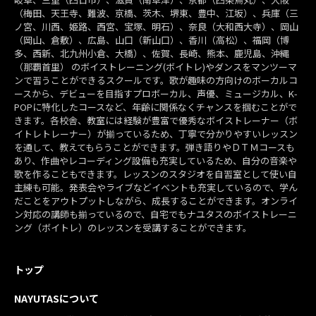
（梅田、天王寺、難波、京橋、茨木、堺東、豊中、江坂）、兵庫（三
ノ宮、川西、姫路、西宮、宝塚、明石）、奈良（大和西大寺）、岡山
（岡山、倉敷）、広島、山口（新山口）、香川（高松）、福岡（博
多、西新、北九州小倉、大橋）、佐賀、長崎、熊本、鹿児島、沖縄
（那覇首里） のボイストレーニング(ボイトレ)やダンスをマンツーマ
ンで習うことができるスクールです。歌が趣味の方向けのボーカルコ
ースから、デビューを目指すプロボーカル、声優、ミュージカル、K-
POPに特化したコースなど、年齢に関係なくチャンスを掴むことがで
きます。各校舎、教室には経験が豊富で優秀なボイストレーナー（ボ
イトレトレーナー）が揃っているため、丁寧で分かりやすいレッスン
を通して、教えてもらうことができます。弾き語りやＤＴＭコースも
あり、作曲やレコーディング設備も充実しているため、自分の音楽や
歌を作ることもできます。レッスンのスタジオを自習室として使い自
主練も可能。発表会やライブなどイベントも充実しているので、学ん
だことをアウトプットしながら、成長することができます。オンライ
ン対応の講師も揃っているので、自宅でもナユタスのボイストレーニ
ング（ボイトレ）のレッスンを受講することができます。
トップ
NAYUTASについて