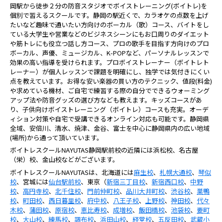
岡駅から徒歩２分の防音スタジオでボイストレーニング(ボイトレ)を
個別で習えるスクールです。静岡の駅近くで、カラオケの点数を上げ
たいなど趣味で通いたい方向けのボーカル（歌）コース、バイトをし
ている大学生や営業などのビジネスシーンにもお口周りのダイエット
や筋トレにも役立つ話し方コース、プロの歌手を目指す方向けのプロ
ボーカル、声優、ミュージカル、K-POPなど、パーソナルレッスンで
効果の高い指導を受けられます。プロボイストレーナー（ボイトレト
レーナー）が個人レッスンで課題を明確にし、独学では気付きにくい
点を教えています。お得な安い楽器の買い方のテクニック、値段(料金)
や求めている機材、ご自宅で練習する際の自分でできるウォーミング
アップ法や防音グッズの選び方なども教えます。キッズコースがあ
り、子供向けボイストレーニング（ボイトレ）コースも充実。オーデ
ィション対策や自宅で受講できるオンライン対応も可能です。静岡県
全域、安倍川、清水、焼津、金谷、富士を中心に静岡県内の広い地域
(場所)から通って頂いています。
ボイトレスクールNAYUTAS静岡駅前校の近隣には浜松校、名古屋
（栄）校、金山校などがございます。
ボイトレスクールNAYUTASは、北海道には
麻生校
、
札幌大通校
、
琴似
校
、宮城には
仙台駅前校
、東京（
新宿三丁目校
、
新宿西口校
、
中野
校
、
高円寺校
、
北千住校
、
門前仲町校
、
品川大井町校
、
渋谷校
、
巣鴨
校
、
町田校
、
西日暮里校
、
府中校
、
八王子校
、
上野校
、
神田校
、
代々
木校
、
蒲田校
、
原宿校
、
恵比寿校
、
成増校
、
飯田橋校
、
池袋校
、
要町
校
、
大山校
、
練馬校
、
調布校
、
浜田山校
、
経堂校
、
五反田校
、
武蔵小