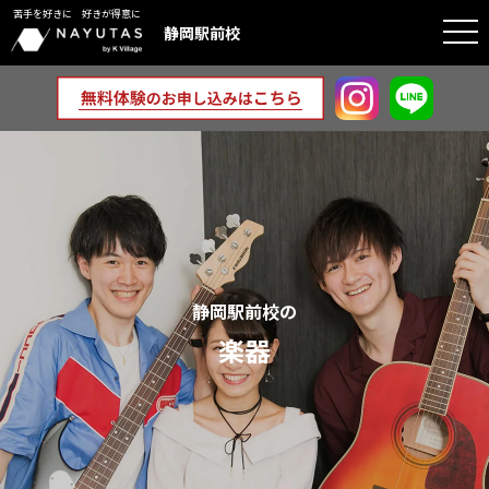
苦手を好きに 好きが得意に
togg
静岡駅前校
navi
静岡駅前校の
楽器