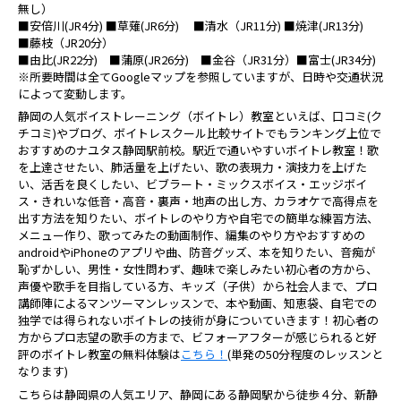
無し）
■安倍川(JR4分) ■草薙(JR6分) ■清水（JR11分) ■焼津(JR13分)
■藤枝（JR20分）
■由比(JR22分) ■蒲原(JR26分) ■金谷（JR31分）■富士(JR34分)
※所要時間は全てGoogleマップを参照していますが、日時や交通状況
によって変動します。
静岡の人気ボイストレーニング（ボイトレ）教室といえば、口コミ(ク
チコミ)やブログ、ボイトレスクール比較サイトでもランキング上位で
おすすめのナユタス静岡駅前校。駅近で通いやすいボイトレ教室！歌
を上達させたい、肺活量を上げたい、歌の表現力・演技力を上げた
い、活舌を良くしたい、ビブラート・ミックスボイス・エッジボイ
ス・きれいな低音・高音・裏声・地声の出し方、カラオケで高得点を
出す方法を知りたい、ボイトレのやり方や自宅での簡単な練習方法、
メニュー作り、歌ってみたの動画制作、編集のやり方やおすすめの
androidやiPhoneのアプリや曲、防音グッズ、本を知りたい、音痴が
恥ずかしい、男性・女性問わず、趣味で楽しみたい初心者の方から、
声優や歌手を目指している方、キッズ（子供）から社会人まで、プロ
講師陣によるマンツーマンレッスンで、本や動画、知恵袋、自宅での
独学では得られないボイトレの技術が身についていきます！初心者の
方からプロ志望の歌手の方まで、ビフォーアフターが感じられると好
評のボイトレ教室の無料体験は
こちら！
(単発の50分程度のレッスンと
なります)
こちらは静岡県の人気エリア、静岡にある静岡駅から徒歩４分、新静