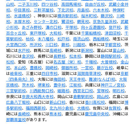
山校
、
二子玉川校
、
四ツ谷校
、
高田馬場校
、
自由が丘校
、
武蔵小金井
校
、
中目黒校
、
三軒茶屋校
、
下北沢校
、
月島校
、
六本木校
、
神保町
校
、
水道橋校
）、神奈川には
横浜駅前校
、
桜木町校
、
藤沢校
、
川崎
校
、
本厚木校
、
センター北校
、
鷺沼校
、
鶴見校
、
京急久里浜校
、
武蔵
小杉校
、
あざみ野校
、
溝の口校
、
平塚校
、
向ヶ丘遊園校
、
登戸校
、
新
百合ヶ丘校
、
東戸塚校
、
大和校
、千葉には
千葉船橋校
、
津田沼校
、
千
葉駅前校
、
柏校
、
本八幡校
、
松戸校
、
南流山校
、
西船橋校
、埼玉には
大宮西口校
、
所沢校
、
川口校
、
蕨校
、
川越校
、栃木には
宇都宮校
、茨
城には
水戸校
、群馬には
高崎校
、新潟には
新潟校
、富山には
富山校
、
石川には
金沢校
、長野には
長野校
、
松本校
、静岡には
静岡駅前校
、
浜
松校
、愛知（名古屋）には
名古屋（栄）校
、
千種校
、
大曽根校
、
金山
校
、
本山校
、
豊橋校
、
岡崎校
、
御器所校
、
一宮校
、
藤が丘校
、岐阜に
は
岐阜校
、三重には
四日市校
、滋賀には
滋賀南草津校
、京都には
京都
（四条烏丸）校
、大阪には
梅田校
、
天王寺校
、
難波(なんば)校
、
大阪
京橋校
、
茨木校
、
堺東校
、
豊中校
、
江坂校
、兵庫には
神戸三ノ宮校
、
三宮駅前校
、
川西能勢口校
、
姫路校
、
西宮北口校
、
宝塚校
、
明石校
、
奈良には
奈良大和西大寺校
、岡山には
倉敷駅前校
、
岡山校
、広島には
広島八丁堀校
、山口には
新山口校
、香川には
香川高松校
、福岡には
博
多駅前校
、
福岡西新校
、
北九州小倉校
、
大橋校
、佐賀には
佐賀校
、長
崎には
長崎校
、熊本には
熊本校
、鹿児島には
鹿児島中央校
、沖縄には
那覇首里校
があります。