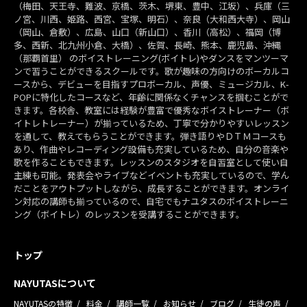
（梅田、天王寺、難波、京橋、茨木、堺東、豊中、江坂）、兵庫（三
ノ宮、川西、姫路、西宮、宝塚、明石）、奈良（大和西大寺）、岡山
（岡山、倉敷）、広島、山口（新山口）、香川（高松）、福岡（博
多、西新、北九州小倉、大橋）、佐賀、長崎、熊本、鹿児島、沖縄
（那覇首里） のボイストレーニング(ボイトレ)やダンスをマンツーマ
ンで習うことができるスクールです。歌が趣味の方向けのボーカルコ
ースから、デビューを目指すプロボーカル、声優、ミュージカル、K-
POPに特化したコースなど、年齢に関係なくチャンスを掴むことがで
きます。各校舎、教室には経験が豊富で優秀なボイストレーナー（ボ
イトレトレーナー）が揃っているため、丁寧で分かりやすいレッスン
を通して、教えてもらうことができます。弾き語りやＤＴＭコースも
あり、作曲やレコーディング設備も充実しているため、自分の音楽や
歌を作ることもできます。レッスンのスタジオを自習室として使い自
主練も可能。発表会やライブなどイベントも充実しているので、学ん
だことをアウトプットしながら、成長することができます。オンライ
ン対応の講師も揃っているので、自宅でもナユタスのボイストレーニ
ング（ボイトレ）のレッスンを受講することができます。
トップ
NAYUTASについて
NAYUTASの特徴
料金
講師一覧
お知らせ
ブログ
生徒の声