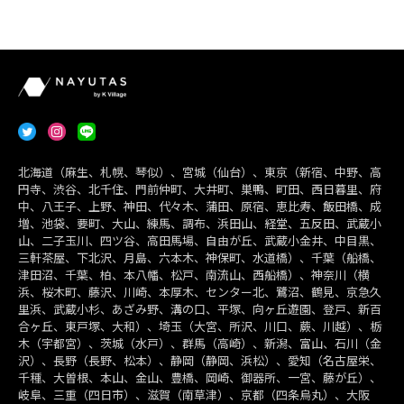
北海道（麻生、札幌、琴似）、宮城（仙台）、東京（新宿、中野、高
円寺、渋谷、北千住、門前仲町、大井町、巣鴨、町田、西日暮里、府
中、八王子、上野、神田、代々木、蒲田、原宿、恵比寿、飯田橋、成
増、池袋、要町、大山、練馬、調布、浜田山、経堂、五反田、武蔵小
山、二子玉川、四ツ谷、高田馬場、自由が丘、武蔵小金井、中目黒、
三軒茶屋、下北沢、月島、六本木、神保町、水道橋）、千葉（船橋、
津田沼、千葉、柏、本八幡、松戸、南流山、西船橋）、神奈川（横
浜、桜木町、藤沢、川崎、本厚木、センター北、鷺沼、鶴見、京急久
里浜、武蔵小杉、あざみ野、溝の口、平塚、向ヶ丘遊園、登戸、新百
合ヶ丘、東戸塚、大和）、埼玉（大宮、所沢、川口、蕨、川越）、栃
木（宇都宮）、茨城（水戸）、群馬（高崎）、新潟、富山、石川（金
沢）、長野（長野、松本）、静岡（静岡、浜松）、愛知（名古屋栄、
千種、大曽根、本山、金山、豊橋、岡崎、御器所、一宮、藤が丘）、
岐阜、三重（四日市）、滋賀（南草津）、京都（四条烏丸）、大阪