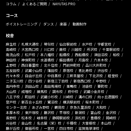
コラム
よくあるご質問
NAYUTAS PRO
コース
ボイストレーニング
ダンス
楽器
動画制作
校舎
麻生校
札幌大通校
琴似校
仙台駅前校
水戸校
宇都宮校
高崎校
大宮西口校
川口校
蕨校
川越校
所沢校
千葉駅前校
南流山校
松戸校
本八幡校
船橋校
西船橋校
津田沼校
柏校
神田校
神保町校
水道橋校
飯田橋校
月島校
六本木校
上野校
西日暮里校
北千住校
門前仲町校
品川大井町校
五反田校
武蔵小山校
蒲田校
原宿校
恵比寿校
渋谷校
代々木校
自由が丘校
中目黒校
三軒茶屋校
下北沢校
経堂校
二子玉川校
四ツ谷校
新宿三丁目校
新宿西口校
中野校
高円寺校
浜田山校
高田馬場校
巣鴨校
池袋校
要町校
大山校
成増校
練馬校
調布校
府中校
武蔵小金井校
八王子校
町田校
武蔵小杉校
川崎校
溝の口校
向ヶ丘遊園校
登戸校
新百合ヶ丘校
鷺沼校
横浜駅前校
桜木町校
センター北校
あざみ野校
鶴見校
京急久里浜校
大和校
本厚木校
東戸塚校
藤沢校
平塚校
新潟校
富山校
金沢校
長野校
松本校
岐阜校
静岡駅前校
浜松校
豊橋校
岡崎校
刈谷校
金山校
名古屋（栄）校
千種校
大曽根校
本山校
藤が丘校
御器所校
一宮校
四日市校
滋賀南草津校