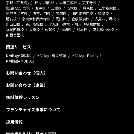
京都（四条烏丸）校
梅田校
大阪京橋校
天王寺校
難波(なんば)校
豊中校
江坂校
茨木校
堺東校
三宮駅前校
神戸三ノ宮校
西宮北口校
宝塚校
川西能勢口校
姫路校
明石校
奈良大和西大寺校
岡山校
倉敷駅前校
広島八丁堀校
新山口校
香川高松校
北九州小倉校
福岡博多駅前校
福岡西新校
大橋校
佐賀校
長崎校
熊本校
鹿児島中央校
那覇首里校
関連サービス
K Village 韓国語
K Village 韓国留学
K Village Pilates
K Village MODULY
お問い合わせ（個人）
お問い合わせ（企業）
無料体験レッスン
フランチャイズ事業について
採用情報
特定商取引法に基づく表記