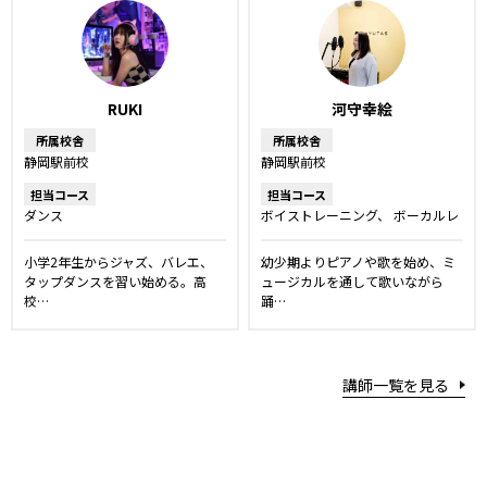
RUKI
河守幸絵
所属校舎
所属校舎
静岡駅前校
静岡駅前校
担当コース
担当コース
ダンス
ボイストレーニング
ボーカルレ
ッスン
舞台・ミュージカルレッ
スン
小学2年生からジャズ、バレエ、
幼少期よりピアノや歌を始め、ミ
タップダンスを習い始める。高
ュージカルを通して歌いながら
校…
踊…
講師一覧を見る