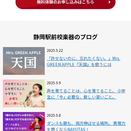
無料体験のお申し込みはこちら
静岡駅前校楽器のブログ
2025.5.22
「許せないのに、忘れたくない。」Mrs.
GREEN APPLE『天国』を歌うには
2025.5.9
声を育てることは、心を育てること。 小学
生に「今」必要な、新しい習いごと。
2025.5.8
ダンスも歌も、両方伸ばせる場所。 表現力
を磨くならNAYUTAS！