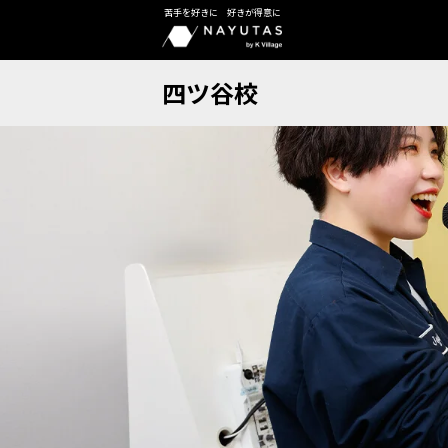
苦手を好きに 好きが得意に
四ツ谷校