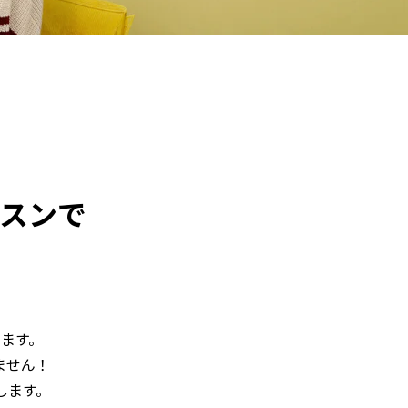
スンで
ます。
ません！
します。