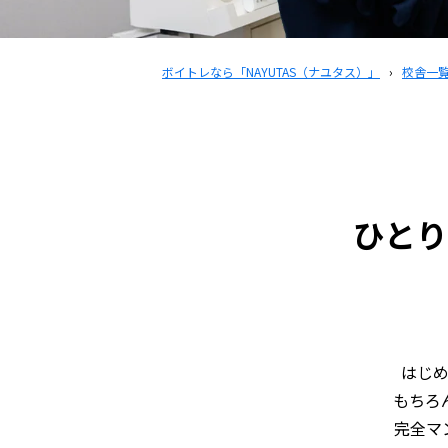
ボイトレなら「NAYUTAS（ナユタス）」
›
校舎一
ひと
はじ
もちろ
完全マ