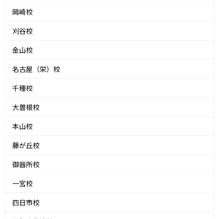
岡崎校
刈谷校
金山校
名古屋（栄）校
千種校
大曽根校
本山校
藤が丘校
御器所校
一宮校
四日市校