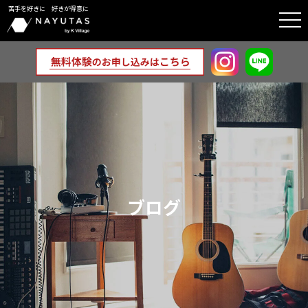
苦手を好きに 好きが得意に
togg
navi
ブログ