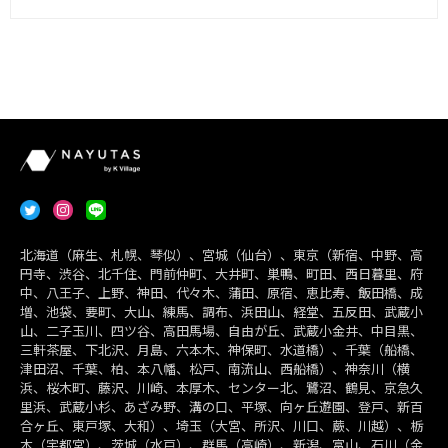
北海道（麻生、札幌、琴似）、宮城（仙台）、東京（新宿、中野、高
円寺、渋谷、北千住、門前仲町、大井町、巣鴨、町田、西日暮里、府
中、八王子、上野、神田、代々木、蒲田、原宿、恵比寿、飯田橋、成
増、池袋、要町、大山、練馬、調布、浜田山、経堂、五反田、武蔵小
山、二子玉川、四ツ谷、高田馬場、自由が丘、武蔵小金井、中目黒、
三軒茶屋、下北沢、月島、六本木、神保町、水道橋）、千葉（船橋、
津田沼、千葉、柏、本八幡、松戸、南流山、西船橋）、神奈川（横
浜、桜木町、藤沢、川崎、本厚木、センター北、鷺沼、鶴見、京急久
里浜、武蔵小杉、あざみ野、溝の口、平塚、向ヶ丘遊園、登戸、新百
合ヶ丘、東戸塚、大和）、埼玉（大宮、所沢、川口、蕨、川越）、栃
木（宇都宮）、茨城（水戸）、群馬（高崎）、新潟、富山、石川（金