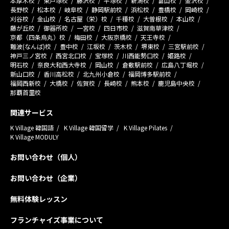
本厚木校
東戸塚校
藤沢校
平塚校
新潟校
富山校
金沢校
長野校
松本校
岐阜校
静岡駅前校
浜松校
豊橋校
岡崎校
刈谷校
金山校
名古屋（栄）校
千種校
大曽根校
本山校
藤が丘校
御器所校
一宮校
四日市校
滋賀南草津校
京都（四条烏丸）校
梅田校
大阪京橋校
天王寺校
難波(なんば)校
豊中校
江坂校
茨木校
堺東校
三宮駅前校
神戸三ノ宮校
西宮北口校
宝塚校
川西能勢口校
姫路校
明石校
奈良大和西大寺校
岡山校
倉敷駅前校
広島八丁堀校
新山口校
香川高松校
北九州小倉校
福岡博多駅前校
福岡西新校
大橋校
佐賀校
長崎校
熊本校
鹿児島中央校
那覇首里校
関連サービス
K Village 韓国語
K Village 韓国留学
K Village Pilates
K Village MODULY
お問い合わせ（個人）
お問い合わせ（企業）
無料体験レッスン
フランチャイズ事業について