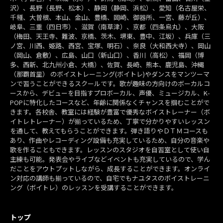
沢）、長野（長野、松本）、静岡（静岡、浜松）、愛知（名古屋栄、
千種、大曽根、本山、金山、豊橋、岡崎、御器所、一宮、藤が丘）、
岐阜、三重（四日市）、滋賀（南草津）、京都（四条烏丸）、大阪
（梅田、天王寺、難波、京橋、茨木、堺東、豊中、江坂）、兵庫（三
ノ宮、川西、姫路、西宮、宝塚、明石）、奈良（大和西大寺）、岡山
（岡山、倉敷）、広島、山口（新山口）、香川（高松）、福岡（博
多、西新、北九州小倉、大橋）、佐賀、長崎、熊本、鹿児島、沖縄
（那覇首里） のボイストレーニング(ボイトレ)やダンスをマンツーマ
ンで習うことができるスクールです。歌が趣味の方向けのボーカルコ
ースから、デビューを目指すプロボーカル、声優、ミュージカル、K-
POPに特化したコースなど、年齢に関係なくチャンスを掴むことがで
きます。各校舎、教室には経験が豊富で優秀なボイストレーナー（ボ
イトレトレーナー）が揃っているため、丁寧で分かりやすいレッスン
を通して、教えてもらうことができます。弾き語りやＤＴＭコースも
あり、作曲やレコーディング設備も充実しているため、自分の音楽や
歌を作ることもできます。レッスンのスタジオを自習室として使い自
主練も可能。発表会やライブなどイベントも充実しているので、学ん
だことをアウトプットしながら、成長することができます。オンライ
ン対応の講師も揃っているので、自宅でもナユタスのボイストレーニ
ング（ボイトレ）のレッスンを受講することができます。
トップ