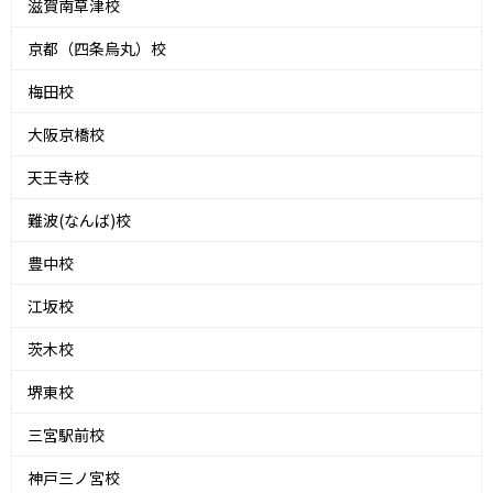
滋賀南草津校
京都（四条烏丸）校
梅田校
大阪京橋校
天王寺校
難波(なんば)校
豊中校
江坂校
茨木校
堺東校
三宮駅前校
神戸三ノ宮校