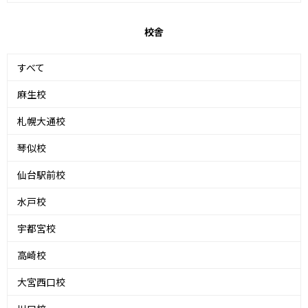
校舎
すべて
麻生校
札幌大通校
琴似校
仙台駅前校
水戸校
宇都宮校
高崎校
大宮西口校