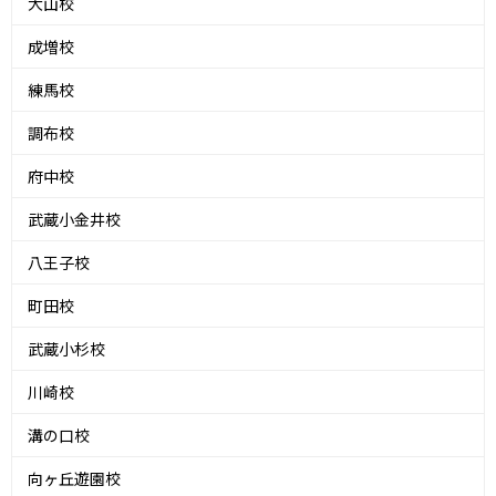
大山校
成増校
練馬校
調布校
府中校
武蔵小金井校
八王子校
町田校
武蔵小杉校
川崎校
溝の口校
向ヶ丘遊園校