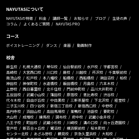
NAYUTASについて
NAYUTASの特徴
料金
講師一覧
お知らせ
ブログ
生徒の声
コラム
よくあるご質問
NAYUTAS PRO
コース
ボイストレーニング
ダンス
楽器
動画制作
校舎
麻生校
札幌大通校
琴似校
仙台駅前校
水戸校
宇都宮校
高崎校
大宮西口校
川口校
蕨校
川越校
所沢校
千葉駅前校
南流山校
松戸校
本八幡校
船橋校
西船橋校
津田沼校
柏校
神田校
神保町校
水道橋校
飯田橋校
月島校
六本木校
上野校
西日暮里校
北千住校
門前仲町校
品川大井町校
五反田校
武蔵小山校
蒲田校
原宿校
恵比寿校
渋谷校
代々木校
自由が丘校
中目黒校
三軒茶屋校
下北沢校
経堂校
二子玉川校
四ツ谷校
新宿三丁目校
新宿西口校
中野校
高円寺校
浜田山校
高田馬場校
巣鴨校
池袋校
要町校
大山校
成増校
練馬校
調布校
府中校
武蔵小金井校
八王子校
町田校
武蔵小杉校
川崎校
溝の口校
向ヶ丘遊園校
登戸校
新百合ヶ丘校
鷺沼校
横浜駅前校
桜木町校
センター北校
あざみ野校
鶴見校
京急久里浜校
大和校