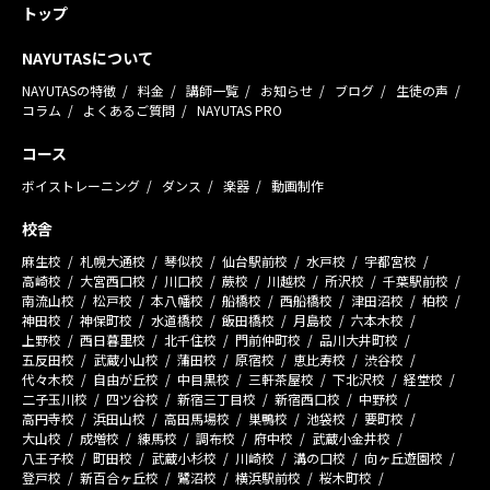
トップ
NAYUTASについて
NAYUTASの特徴
料金
講師一覧
お知らせ
ブログ
生徒の声
コラム
よくあるご質問
NAYUTAS PRO
コース
ボイストレーニング
ダンス
楽器
動画制作
校舎
麻生校
札幌大通校
琴似校
仙台駅前校
水戸校
宇都宮校
高崎校
大宮西口校
川口校
蕨校
川越校
所沢校
千葉駅前校
南流山校
松戸校
本八幡校
船橋校
西船橋校
津田沼校
柏校
神田校
神保町校
水道橋校
飯田橋校
月島校
六本木校
上野校
西日暮里校
北千住校
門前仲町校
品川大井町校
五反田校
武蔵小山校
蒲田校
原宿校
恵比寿校
渋谷校
代々木校
自由が丘校
中目黒校
三軒茶屋校
下北沢校
経堂校
二子玉川校
四ツ谷校
新宿三丁目校
新宿西口校
中野校
高円寺校
浜田山校
高田馬場校
巣鴨校
池袋校
要町校
大山校
成増校
練馬校
調布校
府中校
武蔵小金井校
八王子校
町田校
武蔵小杉校
川崎校
溝の口校
向ヶ丘遊園校
登戸校
新百合ヶ丘校
鷺沼校
横浜駅前校
桜木町校