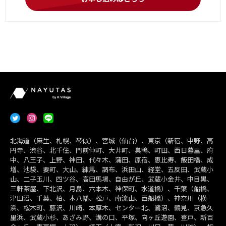
北海道（麻生、札幌、琴似）、宮城（仙台）、東京（新宿、中野、高
円寺、渋谷、北千住、門前仲町、大井町、巣鴨、町田、西日暮里、府
中、八王子、上野、神田、代々木、蒲田、原宿、恵比寿、飯田橋、成
増、池袋、要町、大山、練馬、調布、浜田山、経堂、五反田、武蔵小
山、二子玉川、四ツ谷、高田馬場、自由が丘、武蔵小金井、中目黒、
三軒茶屋、下北沢、月島、六本木、神保町、水道橋）、千葉（船橋、
津田沼、千葉、柏、本八幡、松戸、南流山、西船橋）、神奈川（横
浜、桜木町、藤沢、川崎、本厚木、センター北、鷺沼、鶴見、京急久
里浜、武蔵小杉、あざみ野、溝の口、平塚、向ヶ丘遊園、登戸、新百