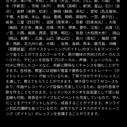
合ヶ丘、東戸塚、大和）、埼玉（大宮、所沢、川口、蕨、川越）、栃
木（宇都宮）、茨城（水戸）、群馬（高崎）、新潟、富山、石川（金
沢）、長野（長野、松本）、静岡（静岡、浜松）、愛知（名古屋栄、
千種、大曽根、本山、金山、豊橋、岡崎、御器所、一宮、藤が丘）、
岐阜、三重（四日市）、滋賀（南草津）、京都（四条烏丸）、大阪
（梅田、天王寺、難波、京橋、茨木、堺東、豊中、江坂）、兵庫（三
ノ宮、川西、姫路、西宮、宝塚、明石）、奈良（大和西大寺）、岡山
（岡山、倉敷）、広島、山口（新山口）、香川（高松）、福岡（博
多、西新、北九州小倉、大橋）、佐賀、長崎、熊本、鹿児島、沖縄
（那覇首里） のボイストレーニング(ボイトレ)やダンスをマンツーマ
ンで習うことができるスクールです。歌が趣味の方向けのボーカルコ
ースから、デビューを目指すプロボーカル、声優、ミュージカル、K-
POPに特化したコースなど、年齢に関係なくチャンスを掴むことがで
きます。各校舎、教室には経験が豊富で優秀なボイストレーナー（ボ
イトレトレーナー）が揃っているため、丁寧で分かりやすいレッスン
を通して、教えてもらうことができます。弾き語りやＤＴＭコースも
あり、作曲やレコーディング設備も充実しているため、自分の音楽や
歌を作ることもできます。レッスンのスタジオを自習室として使い自
主練も可能。発表会やライブなどイベントも充実しているので、学ん
だことをアウトプットしながら、成長することができます。オンライ
ン対応の講師も揃っているので、自宅でもナユタスのボイストレーニ
ング（ボイトレ）のレッスンを受講することができます。