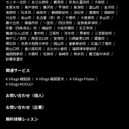
センター北校
あざみ野校
鶴見校
京急久里浜校
大和校
本厚木校
東戸塚校
藤沢校
平塚校
新潟校
富山校
金沢校
長野校
松本校
岐阜校
静岡駅前校
浜松校
豊橋校
岡崎校
刈谷校
金山校
名古屋（栄）校
千種校
大曽根校
本山校
藤が丘校
御器所校
一宮校
四日市校
滋賀南草津校
京都（四条烏丸）校
梅田校
大阪京橋校
天王寺校
難波(なんば)校
豊中校
江坂校
茨木校
堺東校
三宮駅前校
神戸三ノ宮校
西宮北口校
宝塚校
川西能勢口校
姫路校
明石校
奈良大和西大寺校
岡山校
倉敷駅前校
広島八丁堀校
新山口校
香川高松校
北九州小倉校
福岡博多駅前校
福岡西新校
大橋校
佐賀校
長崎校
熊本校
鹿児島中央校
那覇首里校
関連サービス
K Village 韓国語
K Village 韓国留学
K Village Pilates
K Village MODULY
お問い合わせ（個人）
お問い合わせ（企業）
無料体験レッスン