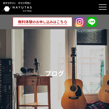
苦手を好きに 好きが得意に
togg
navi
ブログ