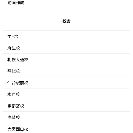
動画作成
校舎
すべて
麻生校
札幌大通校
琴似校
仙台駅前校
水戸校
宇都宮校
高崎校
大宮西口校