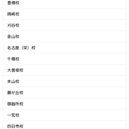
豊橋校
岡崎校
刈谷校
金山校
名古屋（栄）校
千種校
大曽根校
本山校
藤が丘校
御器所校
一宮校
四日市校