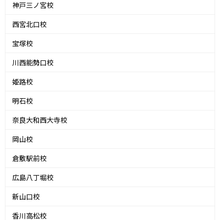
神戸三ノ宮校
西宮北口校
宝塚校
川西能勢口校
姫路校
明石校
奈良大和西大寺校
岡山校
倉敷駅前校
広島八丁堀校
新山口校
香川高松校