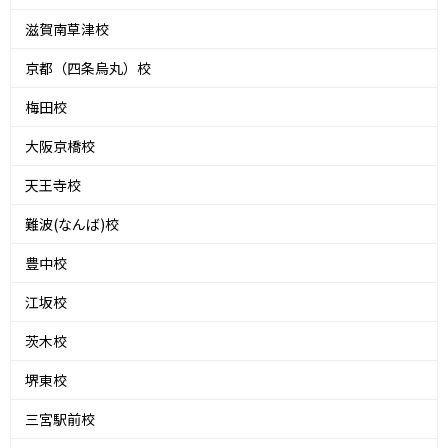
滋賀南草津校
京都（四条烏丸）校
梅田校
大阪京橋校
天王寺校
難波(なんば)校
豊中校
江坂校
茨木校
堺東校
三宮駅前校