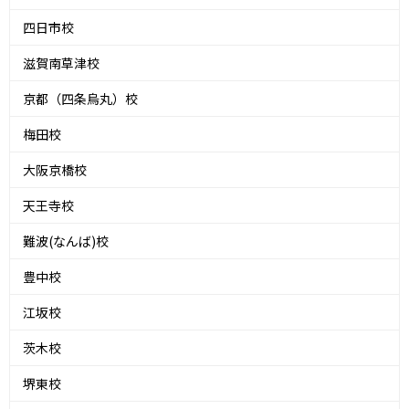
四日市校
滋賀南草津校
京都（四条烏丸）校
梅田校
大阪京橋校
天王寺校
難波(なんば)校
豊中校
江坂校
茨木校
堺東校