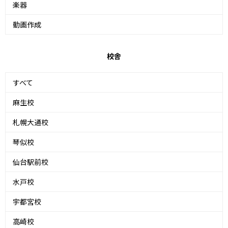
楽器
動画作成
校舎
すべて
麻生校
札幌大通校
琴似校
仙台駅前校
水戸校
宇都宮校
高崎校