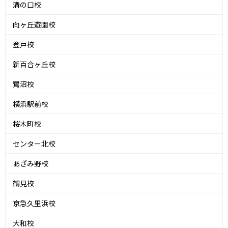
溝の口校
向ヶ丘遊園校
登戸校
新百合ヶ丘校
鷺沼校
横浜駅前校
桜木町校
センター北校
あざみ野校
鶴見校
京急久里浜校
大和校