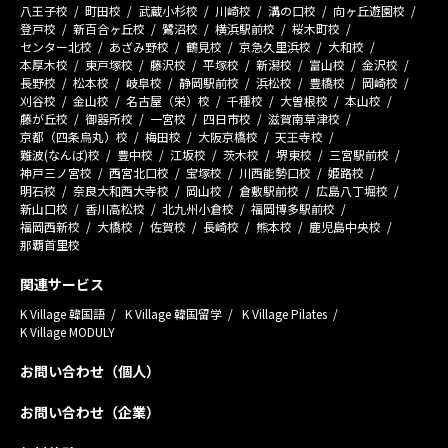
八王子校
町田校
武蔵小杉校
川崎校
溝の口校
向ヶ丘遊園校
登戸校
新百合ヶ丘校
鷺沼校
横浜駅前校
桜木町校
センター北校
あざみ野校
鶴見校
京急久里浜校
大和校
本厚木校
東戸塚校
藤沢校
平塚校
新潟校
富山校
金沢校
長野校
松本校
岐阜校
静岡駅前校
浜松校
豊橋校
岡崎校
刈谷校
金山校
名古屋（栄）校
千種校
大曽根校
本山校
藤が丘校
御器所校
一宮校
四日市校
滋賀南草津校
京都（四条烏丸）校
梅田校
大阪京橋校
天王寺校
難波(なんば)校
豊中校
江坂校
茨木校
堺東校
三宮駅前校
神戸三ノ宮校
西宮北口校
宝塚校
川西能勢口校
姫路校
明石校
奈良大和西大寺校
岡山校
倉敷駅前校
広島八丁堀校
新山口校
香川高松校
北九州小倉校
福岡博多駅前校
福岡西新校
大橋校
佐賀校
長崎校
熊本校
鹿児島中央校
那覇首里校
関連サービス
K Village 韓国語
K Village 韓国留学
K Village Pilates
K Village MODULY
お問い合わせ（個人）
お問い合わせ（企業）