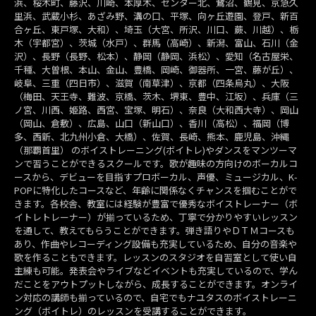
浜、桜木町、藤沢、川崎、本厚木、センター北、鷺沼、鶴見、京急久
里浜、武蔵小杉、あざみ野、溝の口、平塚、向ヶ丘遊園、登戸、新百
合ヶ丘、東戸塚、大和）、埼玉（大宮、所沢、川口、蕨、川越）、栃
木（宇都宮）、茨城（水戸）、群馬（高崎）、新潟、富山、石川（金
沢）、長野（長野、松本）、静岡（静岡、浜松）、愛知（名古屋栄、
千種、大曽根、本山、金山、豊橋、岡崎、御器所、一宮、藤が丘）、
岐阜、三重（四日市）、滋賀（南草津）、京都（四条烏丸）、大阪
（梅田、天王寺、難波、京橋、茨木、堺東、豊中、江坂）、兵庫（三
ノ宮、川西、姫路、西宮、宝塚、明石）、奈良（大和西大寺）、岡山
（岡山、倉敷）、広島、山口（新山口）、香川（高松）、福岡（博
多、西新、北九州小倉、大橋）、佐賀、長崎、熊本、鹿児島、沖縄
（那覇首里） のボイストレーニング(ボイトレ)やダンスをマンツーマ
ンで習うことができるスクールです。歌が趣味の方向けのボーカルコ
ースから、デビューを目指すプロボーカル、声優、ミュージカル、K-
POPに特化したコースなど、年齢に関係なくチャンスを掴むことがで
きます。各校舎、教室には経験が豊富で優秀なボイストレーナー（ボ
イトレトレーナー）が揃っているため、丁寧で分かりやすいレッスン
を通して、教えてもらうことができます。弾き語りやＤＴＭコースも
あり、作曲やレコーディング設備も充実しているため、自分の音楽や
歌を作ることもできます。レッスンのスタジオを自習室として使い自
主練も可能。発表会やライブなどイベントも充実しているので、学ん
だことをアウトプットしながら、成長することができます。オンライ
ン対応の講師も揃っているので、自宅でもナユタスのボイストレーニ
ング（ボイトレ）のレッスンを受講することができます。