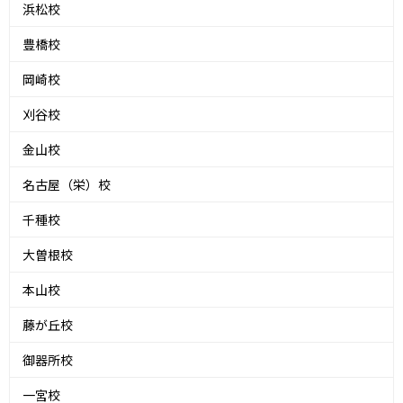
浜松校
豊橋校
岡崎校
刈谷校
金山校
名古屋（栄）校
千種校
大曽根校
本山校
藤が丘校
御器所校
一宮校