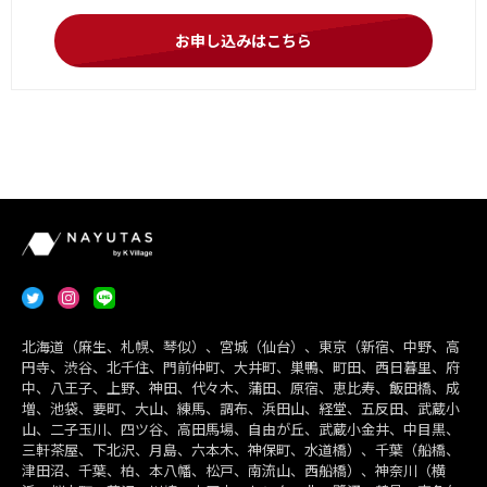
お申し込みはこちら
北海道（麻生、札幌、琴似）、宮城（仙台）、東京（新宿、中野、高
円寺、渋谷、北千住、門前仲町、大井町、巣鴨、町田、西日暮里、府
中、八王子、上野、神田、代々木、蒲田、原宿、恵比寿、飯田橋、成
増、池袋、要町、大山、練馬、調布、浜田山、経堂、五反田、武蔵小
山、二子玉川、四ツ谷、高田馬場、自由が丘、武蔵小金井、中目黒、
三軒茶屋、下北沢、月島、六本木、神保町、水道橋）、千葉（船橋、
津田沼、千葉、柏、本八幡、松戸、南流山、西船橋）、神奈川（横