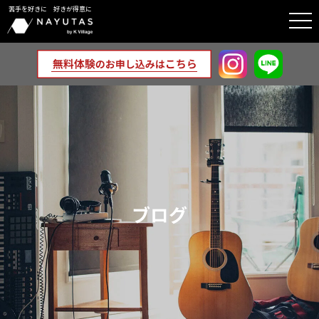
苦手を好きに 好きが得意に
togg
navi
ブログ