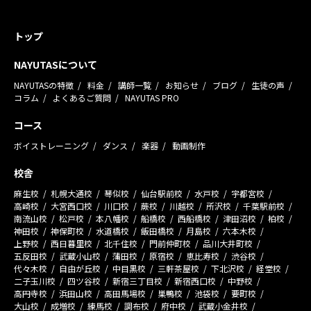
トップ
NAYUTASについて
NAYUTASの特徴
料金
講師一覧
お知らせ
ブログ
生徒の声
コラム
よくあるご質問
NAYUTAS PRO
コース
ボイストレーニング
ダンス
楽器
動画制作
校舎
麻生校
札幌大通校
琴似校
仙台駅前校
水戸校
宇都宮校
高崎校
大宮西口校
川口校
蕨校
川越校
所沢校
千葉駅前校
南流山校
松戸校
本八幡校
船橋校
西船橋校
津田沼校
柏校
神田校
神保町校
水道橋校
飯田橋校
月島校
六本木校
上野校
西日暮里校
北千住校
門前仲町校
品川大井町校
五反田校
武蔵小山校
蒲田校
原宿校
恵比寿校
渋谷校
代々木校
自由が丘校
中目黒校
三軒茶屋校
下北沢校
経堂校
二子玉川校
四ツ谷校
新宿三丁目校
新宿西口校
中野校
高円寺校
浜田山校
高田馬場校
巣鴨校
池袋校
要町校
大山校
成増校
練馬校
調布校
府中校
武蔵小金井校