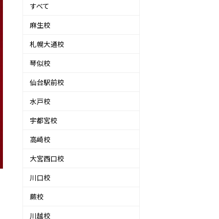
すべて
麻生校
札幌大通校
琴似校
仙台駅前校
水戸校
宇都宮校
高崎校
大宮西口校
川口校
蕨校
川越校