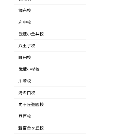
調布校
府中校
武蔵小金井校
八王子校
町田校
武蔵小杉校
川崎校
溝の口校
向ヶ丘遊園校
登戸校
新百合ヶ丘校