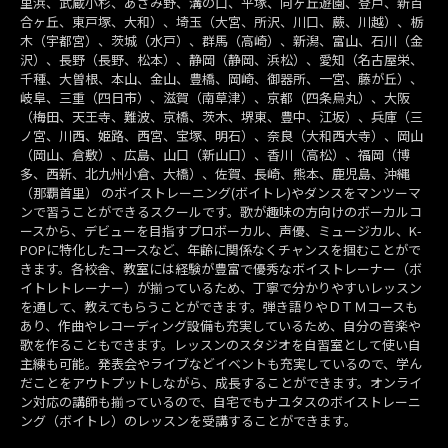
里浜、武蔵小杉、あざみ野、溝の口、平塚、向ヶ丘遊園、登戸、新百
合ヶ丘、東戸塚、大和）、埼玉（大宮、所沢、川口、蕨、川越）、栃
木（宇都宮）、茨城（水戸）、群馬（高崎）、新潟、富山、石川（金
沢）、長野（長野、松本）、静岡（静岡、浜松）、愛知（名古屋栄、
千種、大曽根、本山、金山、豊橋、岡崎、御器所、一宮、藤が丘）、
岐阜、三重（四日市）、滋賀（南草津）、京都（四条烏丸）、大阪
（梅田、天王寺、難波、京橋、茨木、堺東、豊中、江坂）、兵庫（三
ノ宮、川西、姫路、西宮、宝塚、明石）、奈良（大和西大寺）、岡山
（岡山、倉敷）、広島、山口（新山口）、香川（高松）、福岡（博
多、西新、北九州小倉、大橋）、佐賀、長崎、熊本、鹿児島、沖縄
（那覇首里） のボイストレーニング(ボイトレ)やダンスをマンツーマ
ンで習うことができるスクールです。歌が趣味の方向けのボーカルコ
ースから、デビューを目指すプロボーカル、声優、ミュージカル、K-
POPに特化したコースなど、年齢に関係なくチャンスを掴むことがで
きます。各校舎、教室には経験が豊富で優秀なボイストレーナー（ボ
イトレトレーナー）が揃っているため、丁寧で分かりやすいレッスン
を通して、教えてもらうことができます。弾き語りやＤＴＭコースも
あり、作曲やレコーディング設備も充実しているため、自分の音楽や
歌を作ることもできます。レッスンのスタジオを自習室として使い自
主練も可能。発表会やライブなどイベントも充実しているので、学ん
だことをアウトプットしながら、成長することができます。オンライ
ン対応の講師も揃っているので、自宅でもナユタスのボイストレーニ
ング（ボイトレ）のレッスンを受講することができます。