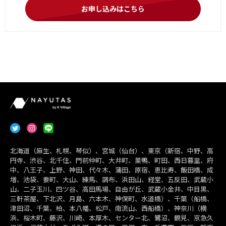
お申し込みはこちら
北海道（麻生、札幌、琴似）、宮城（仙台）、東京（新宿、中野、高
円寺、渋谷、北千住、門前仲町、大井町、巣鴨、町田、西日暮里、府
中、八王子、上野、神田、代々木、蒲田、原宿、恵比寿、飯田橋、成
増、池袋、要町、大山、練馬、調布、浜田山、経堂、五反田、武蔵小
山、二子玉川、四ツ谷、高田馬場、自由が丘、武蔵小金井、中目黒、
三軒茶屋、下北沢、月島、六本木、神保町、水道橋）、千葉（船橋、
津田沼、千葉、柏、本八幡、松戸、南流山、西船橋）、神奈川（横
浜、桜木町、藤沢、川崎、本厚木、センター北、鷺沼、鶴見、京急久