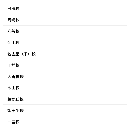
豊橋校
岡崎校
刈谷校
金山校
名古屋（栄）校
千種校
大曽根校
本山校
藤が丘校
御器所校
一宮校