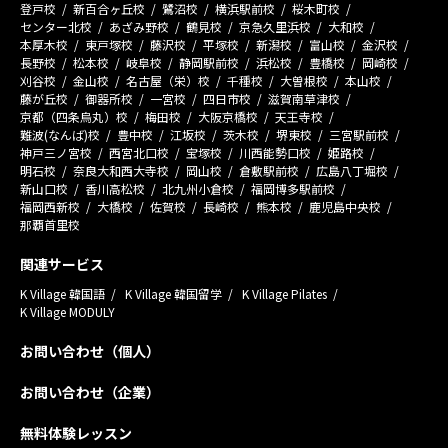
登戸校
新百合ヶ丘校
鷺沼校
横浜駅前校
桜木町校
センター北校
あざみ野校
鶴見校
京急久里浜校
大和校
本厚木校
東戸塚校
藤沢校
平塚校
新潟校
富山校
金沢校
長野校
松本校
岐阜校
静岡駅前校
浜松校
豊橋校
岡崎校
刈谷校
金山校
名古屋（栄）校
千種校
大曽根校
本山校
藤が丘校
御器所校
一宮校
四日市校
滋賀南草津校
京都（四条烏丸）校
梅田校
大阪京橋校
天王寺校
難波(なんば)校
豊中校
江坂校
茨木校
堺東校
三宮駅前校
神戸三ノ宮校
西宮北口校
宝塚校
川西能勢口校
姫路校
明石校
奈良大和西大寺校
岡山校
倉敷駅前校
広島八丁堀校
新山口校
香川高松校
北九州小倉校
福岡博多駅前校
福岡西新校
大橋校
佐賀校
長崎校
熊本校
鹿児島中央校
那覇首里校
関連サービス
K Village 韓国語
K Village 韓国留学
K Village Pilates
K Village MODULY
お問い合わせ（個人）
お問い合わせ（企業）
無料体験レッスン