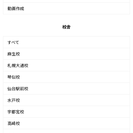
動画作成
校舎
すべて
麻生校
札幌大通校
琴似校
仙台駅前校
水戸校
宇都宮校
高崎校