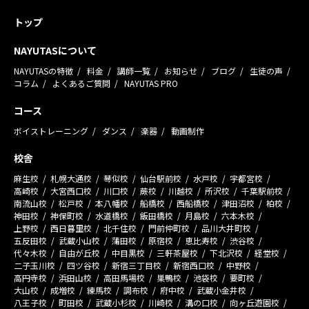
トップ
NAYUTASについて
NAYUTASの特徴
料金
講師一覧
お知らせ
ブログ
生徒の声
コラム
よくあるご質問
NAYUTAS PRO
コース
ボイストレーニング
ダンス
楽器
動画制作
校舎
麻生校
札幌大通校
琴似校
仙台駅前校
水戸校
宇都宮校
高崎校
大宮西口校
川口校
蕨校
川越校
所沢校
千葉駅前校
南流山校
松戸校
本八幡校
船橋校
西船橋校
津田沼校
柏校
神田校
神保町校
水道橋校
飯田橋校
月島校
六本木校
上野校
西日暮里校
北千住校
門前仲町校
品川大井町校
五反田校
武蔵小山校
蒲田校
原宿校
恵比寿校
渋谷校
代々木校
自由が丘校
中目黒校
三軒茶屋校
下北沢校
経堂校
二子玉川校
四ツ谷校
新宿三丁目校
新宿西口校
中野校
高円寺校
浜田山校
高田馬場校
巣鴨校
池袋校
要町校
大山校
成増校
練馬校
調布校
府中校
武蔵小金井校
八王子校
町田校
武蔵小杉校
川崎校
溝の口校
向ヶ丘遊園校