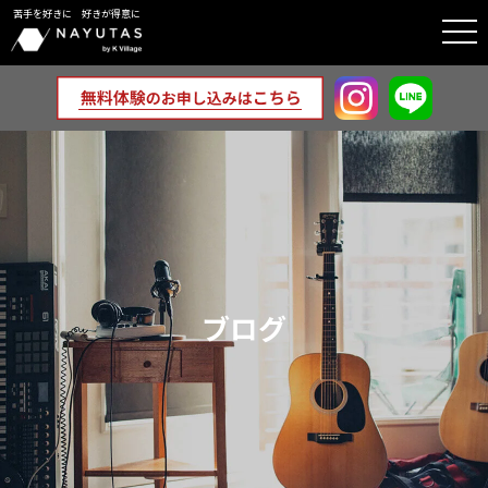
苦手を好きに 好きが得意に
togg
navi
ブログ