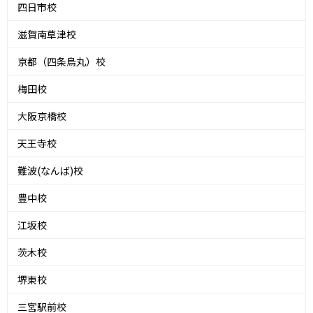
四日市校
滋賀南草津校
京都（四条烏丸）校
梅田校
大阪京橋校
天王寺校
難波(なんば)校
豊中校
江坂校
茨木校
堺東校
三宮駅前校