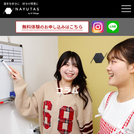
苦手を好きに 好きが得意に
togg
navi
コラム