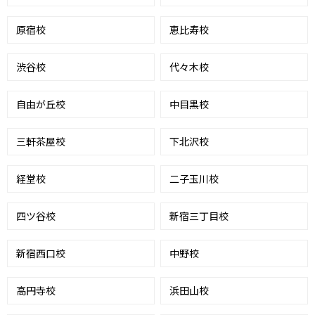
原宿校
恵比寿校
渋谷校
代々木校
自由が丘校
中目黒校
三軒茶屋校
下北沢校
経堂校
二子玉川校
四ツ谷校
新宿三丁目校
新宿西口校
中野校
高円寺校
浜田山校