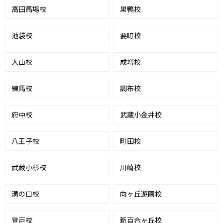
高田馬場校
巣鴨校
池袋校
要町校
大山校
成増校
練馬校
調布校
府中校
武蔵小金井校
八王子校
町田校
武蔵小杉校
川崎校
溝の口校
向ヶ丘遊園校
登戸校
新百合ヶ丘校